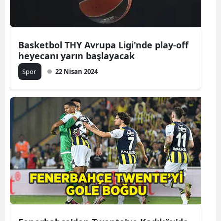
Edirne
Elazığ
Basketbol THY Avrupa Ligi'nde play-off
Erzincan
heyecanı yarın başlayacak
Spor
22 Nisan 2024
Erzurum
Eskişehir
Gaziantep
Giresun
Gümüşhan
Hakkari
Hatay
Isparta