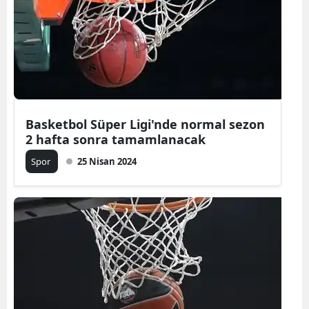
Bilecik
Bingöl
Bitlis
Bolu
Basketbol Süper Ligi'nde normal sezon
Burdur
2 hafta sonra tamamlanacak
Bursa
Spor
25 Nisan 2024
Çanakkale
Çankırı
Çorum
Denizli
Diyarbakır