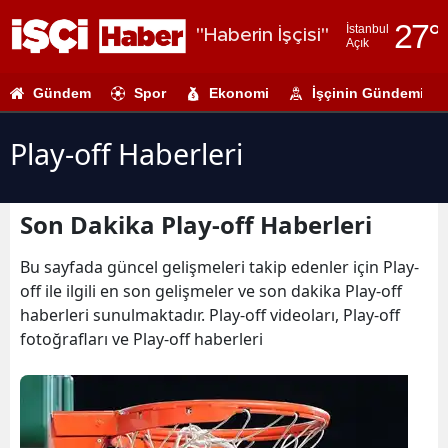
27
°
İstanbul
"Haberin İşçisi"
Açık
Adana
Gündem
Spor
Ekonomi
İşçinin Gündemi
Adıyaman
Afyonkarahi
Play-off Haberleri
Ağrı
Son Dakika Play-off Haberleri
Amasya
Ankara
Bu sayfada güncel gelişmeleri takip edenler için Play-
off ile ilgili en son gelişmeler ve son dakika Play-off
Antalya
haberleri sunulmaktadır. Play-off videoları, Play-off
fotoğrafları ve Play-off haberleri
Artvin
Aydın
Balıkesir