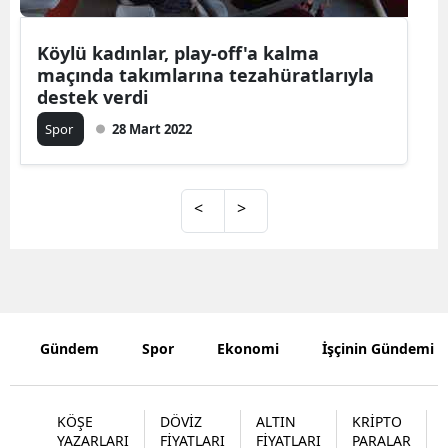
Köylü kadınlar, play-off'a kalma
maçında takımlarına tezahüratlarıyla
destek verdi
Spor
28 Mart 2022
<
>
Gündem
Spor
Ekonomi
İşçinin Gündemi
KÖŞE
DÖVİZ
ALTIN
KRİPTO
YAZARLARI
FİYATLARI
FİYATLARI
PARALAR