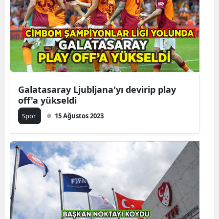
Samsun
Siirt
Sinop
Sivas
Galatasaray Ljubljana'yı devirip play
Tekirdağ
off'a yükseldi
Spor
15 Ağustos 2023
Tokat
Trabzon
Tunceli
Şanlıurfa
Uşak
Van