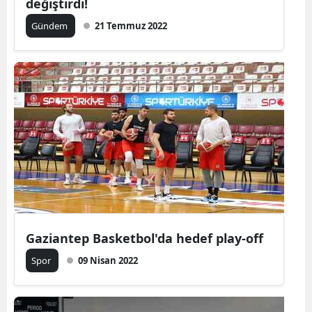
değiştirdi!
Gündem
21 Temmuz 2022
Yalova
Karabük
Kilis
Osmaniye
Düzce
Gaziantep Basketbol'da hedef play-off
Spor
09 Nisan 2022