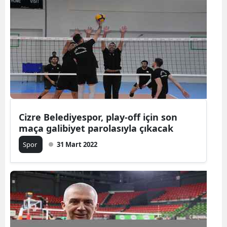
Cizre Belediyespor, play-off için son
maça galibiyet parolasıyla çıkacak
Spor
31 Mart 2022