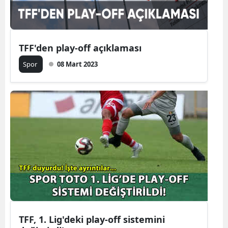
Yozgat
Zonguldak
TFF'den play-off açıklaması
Aksaray
Spor
08 Mart 2023
Bayburt
Karaman
Kırıkkale
Batman
Şırnak
Bartın
Ardahan
TFF, 1. Lig'deki play-off sistemini
Iğdır