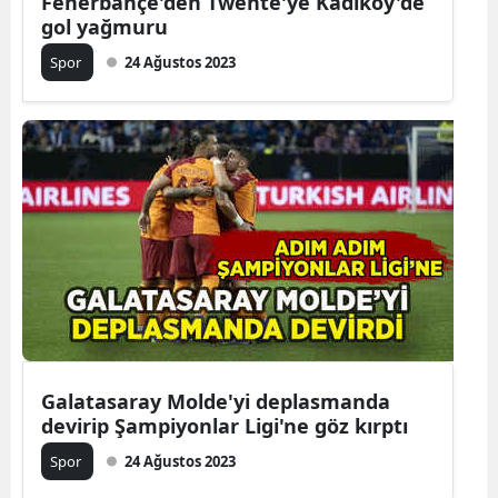
Fenerbahçe'den Twente'ye Kadıköy'de
gol yağmuru
Mersin
Spor
24 Ağustos 2023
İstanbul
İzmir
Kars
Kastamonu
Kayseri
Kırklareli
Kırşehir
Kocaeli
Galatasaray Molde'yi deplasmanda
devirip Şampiyonlar Ligi'ne göz kırptı
Konya
Spor
24 Ağustos 2023
Kütahya