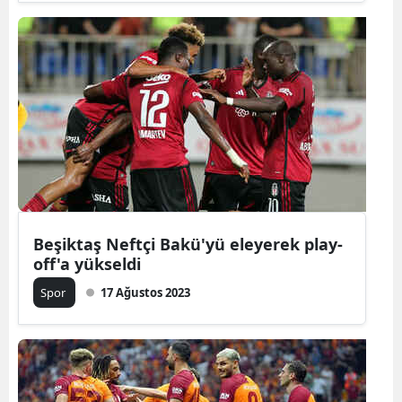
Malatya
Manisa
Kahramanm
Mardin
Muğla
Muş
Beşiktaş Neftçi Bakü'yü eleyerek play-
Nevşehir
off'a yükseldi
Niğde
Spor
17 Ağustos 2023
Ordu
Rize
Sakarya