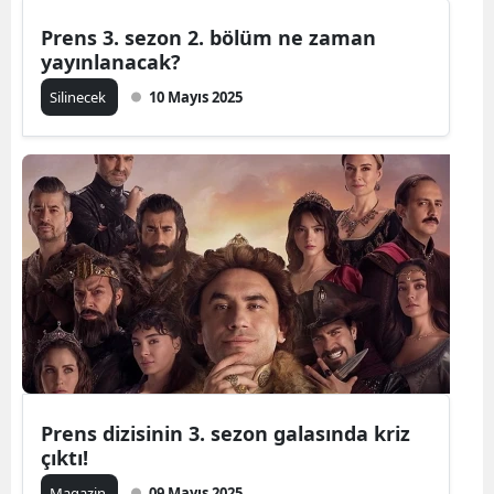
Mersin
Prens 3. sezon 2. bölüm ne zaman
yayınlanacak?
İstanbul
Silinecek
10 Mayıs 2025
İzmir
Kars
Kastamonu
Kayseri
Kırklareli
Kırşehir
Kocaeli
Prens dizisinin 3. sezon galasında kriz
Konya
çıktı!
Kütahya
Magazin
09 Mayıs 2025