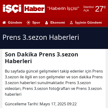
27
°
İstanbul
"Haberin İşçisi"
Açık
Adana
Gündem
Spor
Ekonomi
İşçinin Gündemi
Adıyaman
Afyonkarahi
Prens 3.sezon Haberleri
Ağrı
Son Dakika Prens 3.sezon
Amasya
Haberleri
Ankara
Bu sayfada güncel gelişmeleri takip edenler için Prens
Antalya
3.sezon ile ilgili en son gelişmeler ve son dakika Prens
3.sezon haberleri sunulmaktadır. Prens 3.sezon
Artvin
videoları, Prens 3.sezon fotoğrafları ve Prens 3.sezon
Aydın
haberleri
Balıkesir
Güncelleme Tarihi:
Mayıs 17, 2025 09:22