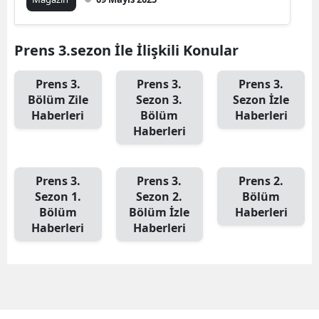
Malatya
Prens 3.sezon İle İlişkili Konular
Manisa
Kahramanm
Prens 3.
Prens 3.
Prens 3.
Bölüm Zile
Sezon 3.
Sezon İzle
Mardin
Haberleri
Bölüm
Haberleri
Haberleri
Muğla
Muş
Prens 3.
Prens 3.
Prens 2.
Sezon 1.
Sezon 2.
Bölüm
Nevşehir
Bölüm
Bölüm İzle
Haberleri
Niğde
Haberleri
Haberleri
Ordu
Rize
Sakarya