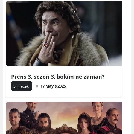
Bilecik
Bingöl
Bitlis
Bolu
Burdur
Bursa
Prens 3. sezon 3. bölüm ne zaman?
Çanakkale
Silinecek
17 Mayıs 2025
Çankırı
Çorum
Denizli
Diyarbakır