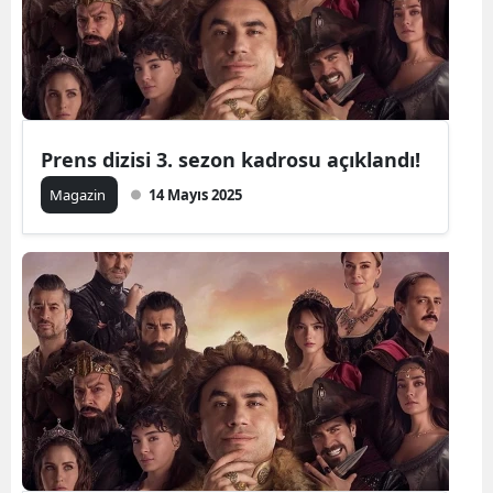
Edirne
Elazığ
Erzincan
Prens dizisi 3. sezon kadrosu açıklandı!
Erzurum
Magazin
14 Mayıs 2025
Eskişehir
Gaziantep
Giresun
Gümüşhan
Hakkari
Hatay
Isparta