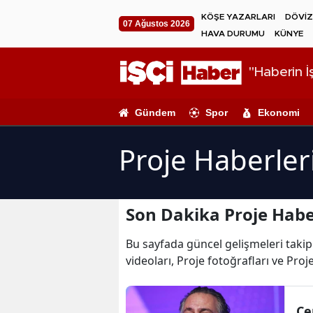
KÖŞE YAZARLARI
DÖVİZ
07 Ağustos 2026
HAVA DURUMU
KÜNYE
"Haberin İş
Gündem
Spor
Ekonomi
Proje Haberler
Son Dakika Proje Habe
Bu sayfada güncel gelişmeleri takip 
videoları, Proje fotoğrafları ve Proj
Ce