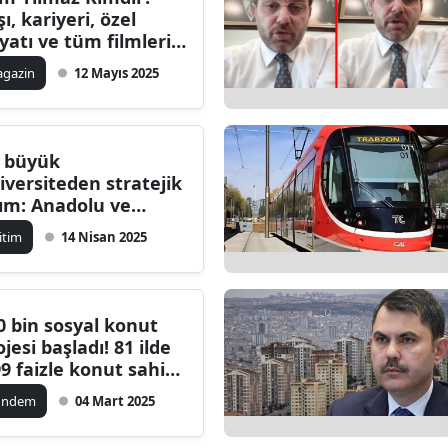
şı, kariyeri, özel
Bilecik
yatı ve tüm filmleri
025 Güncel)
Bingöl
gazin
12 Mayıs 2025
Bitlis
Bolu
i büyük
iversiteden stratejik
Burdur
ım: Anadolu ve
karya Üniversiteleri
Bursa
itim
14 Nisan 2025
tak projeler için
Çanakkale
çlerini birleştirdi
Çankırı
0 bin sosyal konut
ojesi başladı! 81 ilde
Çorum
99 faizle konut sahibi
ma fırsatı
Denizli
ündem
04 Mart 2025
Diyarbakır