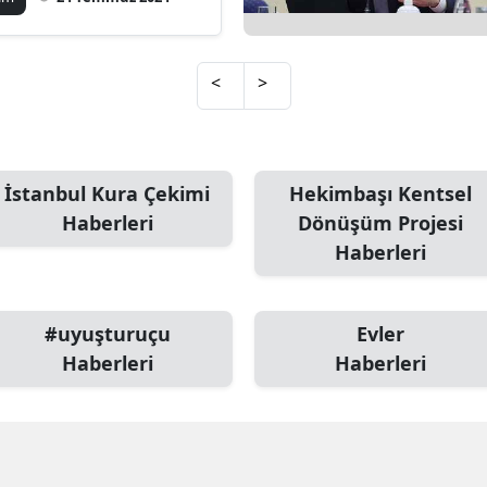
Mersin
İstanbul
<
>
İzmir
Kars
İstanbul Kura Çekimi
Hekimbaşı Kentsel
Kastamonu
Haberleri
Dönüşüm Projesi
Haberleri
Kayseri
Kırklareli
#uyuşturuçu
Evler
Kırşehir
Haberleri
Haberleri
Kocaeli
Konya
Kütahya