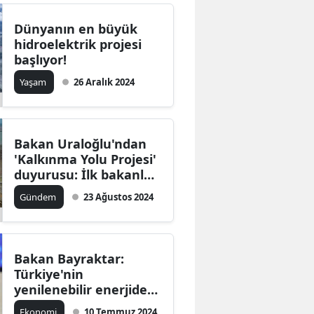
Dünyanın en büyük
hidroelektrik projesi
başlıyor!
Yaşam
26 Aralık 2024
Bakan Uraloğlu'ndan
'Kalkınma Yolu Projesi'
duyurusu: İlk bakanlar
zirvesi ne zaman?
Gündem
23 Ağustos 2024
Bakan Bayraktar:
Türkiye'nin
yenilenebilir enerjide
iddialı hedefleri var
Ekonomi
10 Temmuz 2024