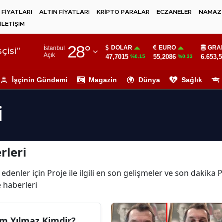
 FİYATLARI
ALTIN FİYATLARI
KRİPTO PARALAR
ECZANELER
NAMAZ 
İLETİŞİM
Adana
28
°
DOLAR
EURO
GRA
İstanbul
Adıyaman
çisi"
Açık
47,7015
55,2086
6.653,
%0.15
%0.33
Afyonkarahisar
İşçinin Gündemi
Magazin
Dünya
Sağlık
Ağrı
i
Amasya
Ankara
rleri
Antalya
Artvin
edenler için Proje ile ilgili en son gelişmeler ve son dakika
e haberleri
Aydın
Balıkesir
m Yılmaz Kimdir?