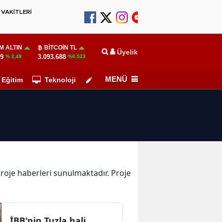
VAKİTLERİ
M ALTIN
BITCOIN TL
Üyelik
59
3.093.688
% 2,48
%0.523
MENÜ
Eğitim
Teknoloji
Köşe Yazarları
 Proje haberleri sunulmaktadır. Proje
İBB'nin Tuzla hali