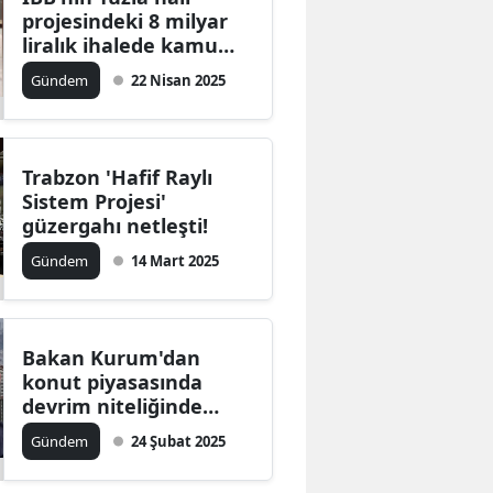
projesindeki 8 milyar
liralık ihalede kamu
zararı oluştuğu iddiası
Gündem
22 Nisan 2025
gündem oldu!
Trabzon 'Hafif Raylı
Sistem Projesi'
güzergahı netleşti!
Gündem
14 Mart 2025
Bakan Kurum'dan
konut piyasasında
devrim niteliğinde
adımlar!
Gündem
24 Şubat 2025