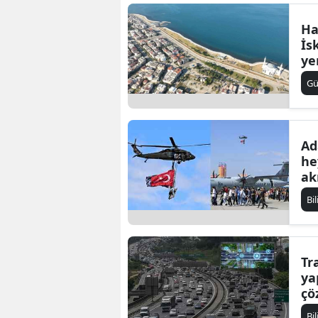
Ha
İs
ye
G
Ad
he
ak
Bi
Tr
ya
çö
Bi