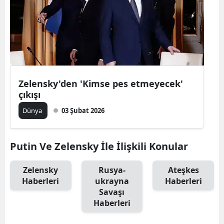
Edirne
Elazığ
Erzincan
Erzurum
Zelensky'den 'Kimse pes etmeyecek'
çıkışı
Eskişehir
Dünya
03 Şubat 2026
Gaziantep
Giresun
Putin Ve Zelensky İle İlişkili Konular
Gümüşhan
Zelensky
Rusya-
Ateşkes
Hakkari
Haberleri
ukrayna
Haberleri
Savaşı
Hatay
Haberleri
Isparta