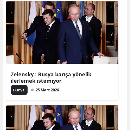
Bilecik
Bingöl
Bitlis
Bolu
Burdur
Bursa
Zelensky : Rusya barışa yönelik
Çanakkale
ilerlemek istemiyor
Çankırı
Dünya
25 Mart 2026
Çorum
Denizli
Diyarbakır