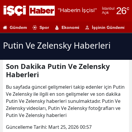
26
°
İstanbul
"Haberin İşçisi"
Açık
Adana
Gündem
Spor
Ekonomi
İşçinin Gündemi
Adıyaman
Afyonkarahi
Putin Ve Zelensky Haberleri
Ağrı
Son Dakika Putin Ve Zelensky
Amasya
Haberleri
Ankara
Bu sayfada güncel gelişmeleri takip edenler için Putin
Antalya
Ve Zelensky ile ilgili en son gelişmeler ve son dakika
Putin Ve Zelensky haberleri sunulmaktadır. Putin Ve
Artvin
Zelensky videoları, Putin Ve Zelensky fotoğrafları ve
Aydın
Putin Ve Zelensky haberleri
Balıkesir
Güncelleme Tarihi:
Mart 25, 2026 00:57