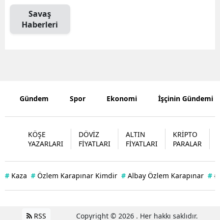
Savaş
Mersin
Haberleri
İstanbul
İzmir
Kars
Kastamonu
Gündem
Spor
Ekonomi
İşçinin Gündemi
Kayseri
KÖŞE
DÖVİZ
ALTIN
KRİPTO
Kırklareli
YAZARLARI
FİYATLARI
FİYATLARI
PARALAR
Kırşehir
Kocaeli
#
Kaza
#
Özlem Karapınar Kimdir
#
Albay Özlem Karapınar
#
#
Konya
Kütahya
RSS
Copyright © 2026 . Her hakkı saklıdır.