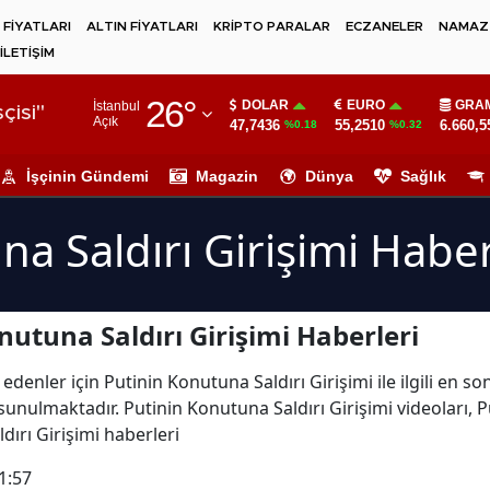
 FİYATLARI
ALTIN FİYATLARI
KRİPTO PARALAR
ECZANELER
NAMAZ 
İLETİŞİM
Adana
26
°
DOLAR
EURO
GRAM
İstanbul
Adıyaman
çisi"
Açık
47,7436
55,2510
6.660,5
%0.18
%0.32
Afyonkarahisar
İşçinin Gündemi
Magazin
Dünya
Sağlık
Ağrı
a Saldırı Girişimi Haber
Amasya
Ankara
utuna Saldırı Girişimi Haberleri
Antalya
Artvin
edenler için Putinin Konutuna Saldırı Girişimi ile ilgili en s
sunulmaktadır. Putinin Konutuna Saldırı Girişimi videoları, P
Aydın
dırı Girişimi haberleri
Balıkesir
1:57