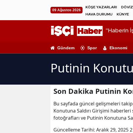
KÖŞE YAZARLARI
DÖVİZ
09 Ağustos 2026
HAVA DURUMU
KÜNYE
"Haberin İş
Gündem
Spor
Ekonomi
Putinin Konutun
Son Dakika Putinin Kon
Bu sayfada güncel gelişmeleri takip 
Konutuna Saldırı Girişimi haberleri 
fotoğrafları ve Putinin Konutuna Sal
Güncelleme Tarihi:
Aralık 29, 2025 2