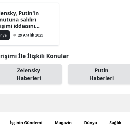
Bilecik
lensky, Putin'in
Bingöl
nutuna saldırı
rişimi iddiasını
Bitlis
lanladı
ünya
29 Aralık 2025
Bolu
Burdur
işimi İle İlişkili Konular
Bursa
Zelensky
Putin
Haberleri
Haberleri
Çanakkale
Çankırı
Çorum
Denizli
İşçinin Gündemi
Magazin
Dünya
Sağlık
Diyarbakır