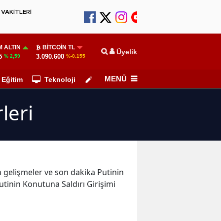
VAKİTLERİ
 ALTIN
BITCOIN TL
Üyelik
5
3.090.600
% 2,59
%-0.155
MENÜ
Eğitim
Teknoloji
Köşe Yazarları
leri
on gelişmeler ve son dakika Putinin
utinin Konutuna Saldırı Girişimi