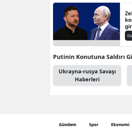
Ze
ko
gi
ya
D
Putinin Konutuna Saldırı Gir
Ukrayna-rusya Savaşı
Haberleri
Gündem
Spor
Ekonomi