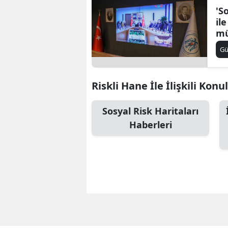
'S
ile
mü
G
Riskli Hane İle İlişkili Konu
Sosyal Risk Haritaları
Haberleri