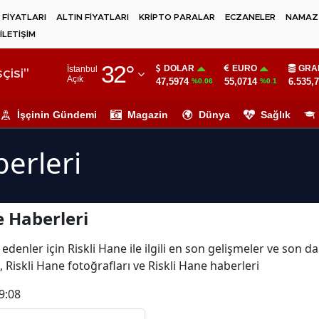
 FİYATLARI
ALTIN FİYATLARI
KRİPTO PARALAR
ECZANELER
NAMAZ 
İLETİŞİM
Adana
32
°
DOLAR
EURO
GRA
İstanbul
Adıyaman
çisi"
Açık
47,5974
55,0714
6.535,
%0.06
%0.1
Afyonkarahisar
İşçinin Gündemi
Magazin
Dünya
Sağlık
Ağrı
berleri
Amasya
Ankara
e Haberleri
Antalya
Artvin
edenler için Riskli Hane ile ilgili en son gelişmeler ve son d
, Riskli Hane fotoğrafları ve Riskli Hane haberleri
Aydın
9:08
Balıkesir