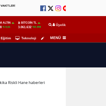
VAKİTLERİ
M ALTIN
BITCOIN TL
Üyelik
78
3.061.632
% 0,61
%0.458
MENÜ
Eğitim
Teknoloji
Köşe Yazarları
akika Riskli Hane haberleri