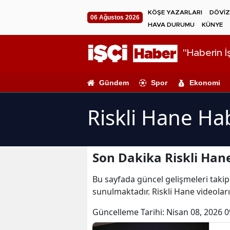
KÖŞE YAZARLARI
DÖVİZ
06 Ağustos 2026
HAVA DURUMU
KÜNYE
"Haberin İş
Gündem
Spor
Ekonomi
Riskli Hane Ha
Son Dakika Riskli Han
Bu sayfada güncel gelişmeleri takip 
sunulmaktadır. Riskli Hane videoları
Güncelleme Tarihi:
Nisan 08, 2026 0