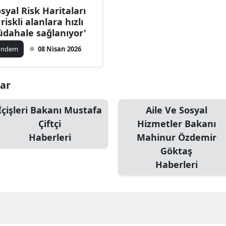
osyal Risk Haritaları
Bilecik
 riskli alanlara hızlı
dahale sağlanıyor'
Bingöl
ündem
08 Nisan 2026
Bitlis
Bolu
lar
Burdur
İçişleri Bakanı Mustafa
Aile Ve Sosyal
Bursa
Çiftçi
Hizmetler Bakanı
Çanakkale
Haberleri
Mahinur Özdemir
Göktaş
Çankırı
Haberleri
Çorum
Denizli
Diyarbakır