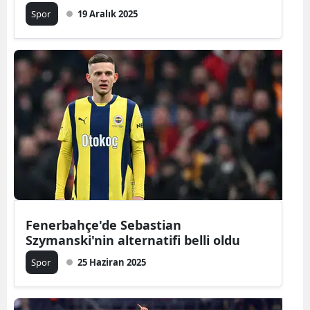
Spor
19 Aralık 2025
Samsun
Siirt
Sinop
Sivas
Tekirdağ
Tokat
Trabzon
Tunceli
Fenerbahçe'de Sebastian
Szymanski'nin alternatifi belli oldu
Şanlıurfa
Spor
25 Haziran 2025
Uşak
Van