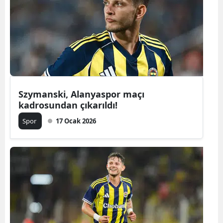
Edirne
Elazığ
Erzincan
Erzurum
Szymanski, Alanyaspor maçı
Eskişehir
kadrosundan çıkarıldı!
Gaziantep
Spor
17 Ocak 2026
Giresun
Gümüşhan
Hakkari
Hatay
Isparta