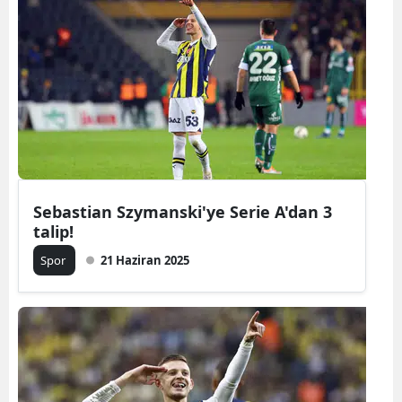
Yozgat
Zonguldak
Aksaray
Bayburt
Karaman
Sebastian Szymanski'ye Serie A'dan 3
Kırıkkale
talip!
Batman
Spor
21 Haziran 2025
Şırnak
Bartın
Ardahan
Iğdır