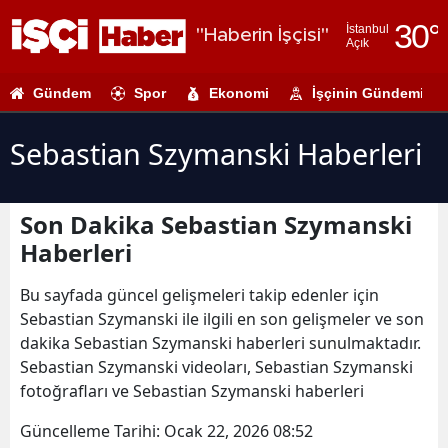
30
°
İstanbul
"Haberin İşçisi"
Açık
Adana
Gündem
Spor
Ekonomi
İşçinin Gündemi
Adıyaman
Afyonkarahi
Sebastian Szymanski Haberleri
Ağrı
Son Dakika Sebastian Szymanski
Amasya
Haberleri
Ankara
Bu sayfada güncel gelişmeleri takip edenler için
Antalya
Sebastian Szymanski ile ilgili en son gelişmeler ve son
dakika Sebastian Szymanski haberleri sunulmaktadır.
Artvin
Sebastian Szymanski videoları, Sebastian Szymanski
Aydın
fotoğrafları ve Sebastian Szymanski haberleri
Balıkesir
Güncelleme Tarihi:
Ocak 22, 2026 08:52