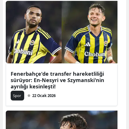
Bilecik
Bingöl
Bitlis
Bolu
Burdur
Bursa
Fenerbahçe'de transfer hareketliliği
Çanakkale
sürüyor: En-Nesyri ve Szymanski'nin
ayrılığı kesinleşti!
Çankırı
Spor
22 Ocak 2026
Çorum
Denizli
Diyarbakır