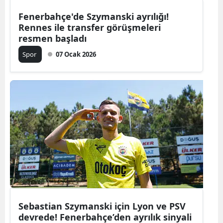
Fenerbahçe'de Szymanski ayrılığı!
Malatya
Rennes ile transfer görüşmeleri
Manisa
resmen başladı
Spor
07 Ocak 2026
Kahramanm
Mardin
Muğla
Muş
Nevşehir
Niğde
Ordu
Rize
Sebastian Szymanski için Lyon ve PSV
devrede! Fenerbahçe’den ayrılık sinyali
Sakarya