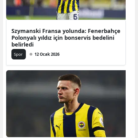
Mersin
İstanbul
Szymanski Fransa yolunda: Fenerbahçe
İzmir
Polonyalı yıldız için bonservis bedelini
belirledi
Kars
Spor
12 Ocak 2026
Kastamonu
Kayseri
Kırklareli
Kırşehir
Kocaeli
Konya
Kütahya