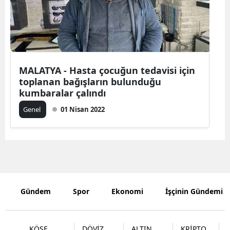
Edirne
Elazığ
Erzincan
MALATYA - Hasta çocuğun tedavisi için
Erzurum
toplanan bağışların bulunduğu
kumbaralar çalındı
Eskişehir
Genel
01 Nisan 2022
Gaziantep
Giresun
Gümüşhan
Hakkari
Gündem
Spor
Ekonomi
İşçinin Gündemi
Hatay
Isparta
KÖŞE
DÖVİZ
ALTIN
KRİPTO