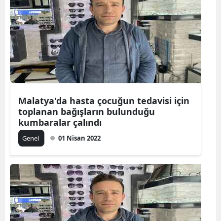
Bilecik
Bingöl
Bitlis
Bolu
Burdur
Malatya'da hasta çocuğun tedavisi için
toplanan bağışların bulunduğu
Bursa
kumbaralar çalındı
Çanakkale
Genel
01 Nisan 2022
Çankırı
Çorum
Denizli
Diyarbakır