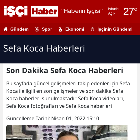
27
°
İstanbul
"Haberin İşçisi"
Açık
Adana
Gündem
Spor
Ekonomi
İşçinin Gündemi
Adıyaman
Afyonkarahi
Sefa Koca Haberleri
Ağrı
Son Dakika Sefa Koca Haberleri
Amasya
Ankara
Bu sayfada güncel gelişmeleri takip edenler için Sefa
Koca ile ilgili en son gelişmeler ve son dakika Sefa
Antalya
Koca haberleri sunulmaktadır. Sefa Koca videoları,
Sefa Koca fotoğrafları ve Sefa Koca haberleri
Artvin
Güncelleme Tarihi:
Nisan 01, 2022 15:10
Aydın
Balıkesir