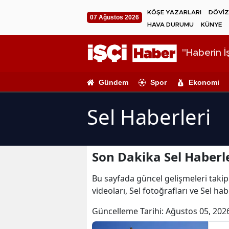
KÖŞE YAZARLARI
DÖVİZ
07 Ağustos 2026
HAVA DURUMU
KÜNYE
"Haberin İş
Gündem
Spor
Ekonomi
Sel Haberleri
Son Dakika Sel Haberl
Bu sayfada güncel gelişmeleri takip e
videoları, Sel fotoğrafları ve Sel hab
Güncelleme Tarihi:
Ağustos 05, 202