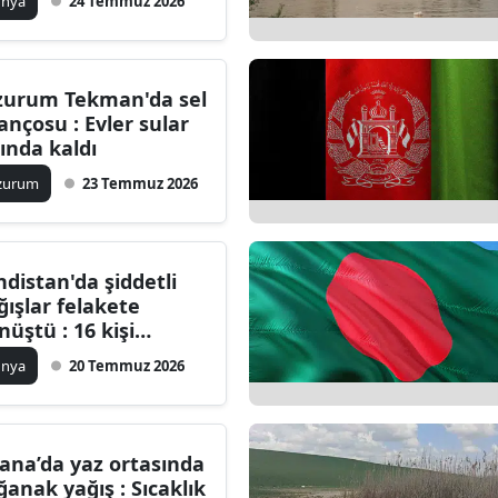
ünya
24 Temmuz 2026
Edirne
Elazığ
zurum Tekman'da sel
Erzincan
lançosu : Evler sular
tında kaldı
Erzurum
zurum
23 Temmuz 2026
Eskişehir
Gaziantep
ndistan'da şiddetli
Giresun
ğışlar felakete
nüştü : 16 kişi
Gümüşhane
yatını kaybetti
ünya
20 Temmuz 2026
Hakkari
Hatay
ana’da yaz ortasında
Isparta
ğanak yağış : Sıcaklık