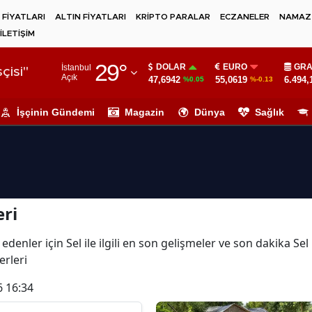
 FİYATLARI
ALTIN FİYATLARI
KRİPTO PARALAR
ECZANELER
NAMAZ 
İLETİŞİM
Adana
29
°
DOLAR
EURO
GRA
İstanbul
Adıyaman
çisi"
Açık
47,6942
55,0619
6.494,
%0.05
%-0.13
Afyonkarahisar
İşçinin Gündemi
Magazin
Dünya
Sağlık
Ağrı
Amasya
Ankara
eri
Antalya
Artvin
denler için Sel ile ilgili en son gelişmeler ve son dakika Se
erleri
Aydın
6 16:34
Balıkesir