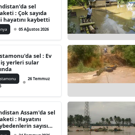
ndistan'da sel
Bilecik
laketi : Çok sayıda
şi hayatını kaybetti
Bingöl
ünya
05 Ağustos 2026
Bitlis
Bolu
stamonu'da sel : Ev
Burdur
 iş yerleri sular
tında
Bursa
astamonu
26 Temmuz
Çanakkale
6
Çankırı
Çorum
ndistan Assam'da sel
Denizli
laketi : Hayatını
ybedenlerin sayısı
Diyarbakır
'ye yükseldi