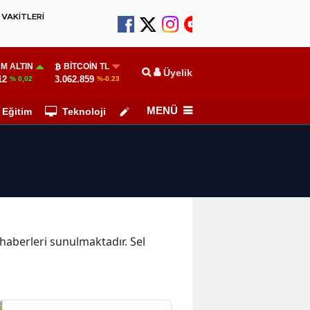
VAKİTLERİ
M ALTIN
BITCOIN TL
Üyelik
12
3.062.859
% 0,02
%-0.23
MENÜ
Eğitim
Teknoloji
Köşe Yazarları
l haberleri sunulmaktadır. Sel