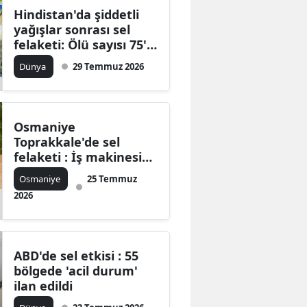
Hindistan'da şiddetli
yağışlar sonrası sel
felaketi: Ölü sayısı 75'e
ulaştı
Dünya
29 Temmuz 2026
Osmaniye
Toprakkale'de sel
felaketi : İş makinesi
dereye devrildi
Osmaniye
25 Temmuz
2026
ABD'de sel etkisi : 55
bölgede 'acil durum'
ilan edildi