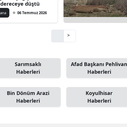
 dereceye düştü
Mersin
dana
06 Temmuz 2026
İstanbul
İzmir
>
Kars
Kastamonu
Sarımsaklı
Afad Başkanı Pehliva
Kayseri
Haberleri
Haberleri
Kırklareli
Kırşehir
Bin Dönüm Arazi
Koyulhisar
Haberleri
Haberleri
Kocaeli
Konya
Kütahya