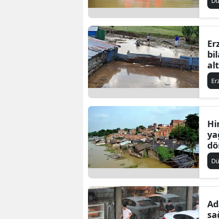
D
Er
bi
al
Er
Hi
ya
dö
ha
D
Ad
sa