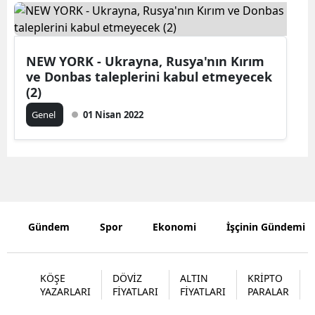
Bilecik
Bingöl
NEW YORK - Ukrayna, Rusya'nın Kırım
Bitlis
ve Donbas taleplerini kabul etmeyecek
(2)
Bolu
Genel
01 Nisan 2022
Burdur
Bursa
Çanakkale
Çankırı
Gündem
Spor
Ekonomi
İşçinin Gündemi
Çorum
Denizli
KÖŞE
DÖVİZ
ALTIN
KRİPTO
YAZARLARI
FİYATLARI
FİYATLARI
PARALAR
Diyarbakır