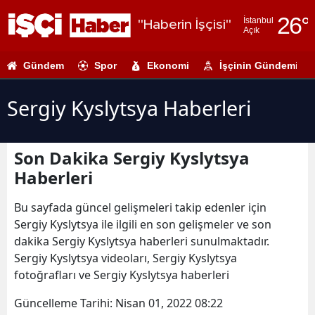
26
°
İstanbul
"Haberin İşçisi"
Açık
Adana
Gündem
Spor
Ekonomi
İşçinin Gündemi
Adıyaman
Afyonkarahi
Sergiy Kyslytsya Haberleri
Ağrı
Son Dakika Sergiy Kyslytsya
Amasya
Haberleri
Ankara
Bu sayfada güncel gelişmeleri takip edenler için
Antalya
Sergiy Kyslytsya ile ilgili en son gelişmeler ve son
dakika Sergiy Kyslytsya haberleri sunulmaktadır.
Artvin
Sergiy Kyslytsya videoları, Sergiy Kyslytsya
Aydın
fotoğrafları ve Sergiy Kyslytsya haberleri
Balıkesir
Güncelleme Tarihi:
Nisan 01, 2022 08:22