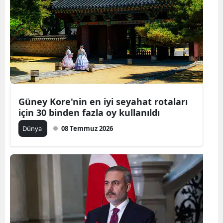
Bilecik
Bingöl
Bitlis
Bolu
Burdur
Güney Kore'nin en iyi seyahat rotaları
için 30 binden fazla oy kullanıldı
Bursa
Dünya
08 Temmuz 2026
Çanakkale
Çankırı
Çorum
Denizli
Diyarbakır