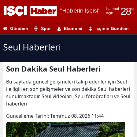
28
°
İstanbul
"Haberin İşçisi"
Açık
Adana
Gündem
Spor
Ekonomi
İşçinin Gündemi
Adıyaman
Afyonkarahi
Seul Haberleri
Ağrı
Son Dakika Seul Haberleri
Amasya
Ankara
Bu sayfada güncel gelişmeleri takip edenler için Seul
ile ilgili en son gelişmeler ve son dakika Seul haberleri
Antalya
sunulmaktadır. Seul videoları, Seul fotoğrafları ve Seul
haberleri
Artvin
Güncelleme Tarihi:
Temmuz 08, 2026 11:44
Aydın
Balıkesir