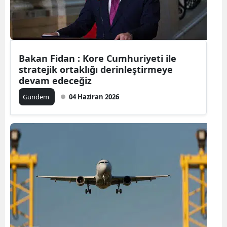
Edirne
Elazığ
Erzincan
Bakan Fidan : Kore Cumhuriyeti ile
stratejik ortaklığı derinleştirmeye
Erzurum
devam edeceğiz
Eskişehir
Gündem
04 Haziran 2026
Gaziantep
Giresun
Gümüşhan
Hakkari
Hatay
Isparta