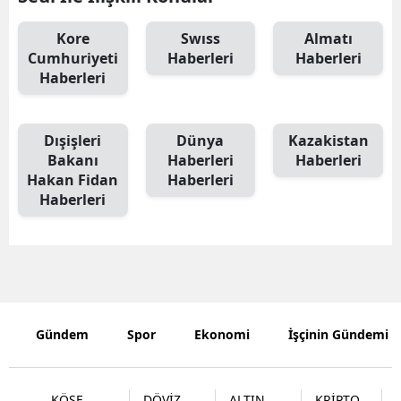
Samsun
Kore
Swıss
Almatı
Cumhuriyeti
Haberleri
Haberleri
Siirt
Haberleri
Sinop
Dışişleri
Dünya
Kazakistan
Sivas
Bakanı
Haberleri
Haberleri
Tekirdağ
Hakan Fidan
Haberleri
Haberleri
Tokat
Trabzon
Tunceli
Şanlıurfa
Gündem
Spor
Ekonomi
İşçinin Gündemi
Uşak
Van
KÖŞE
DÖVİZ
ALTIN
KRİPTO