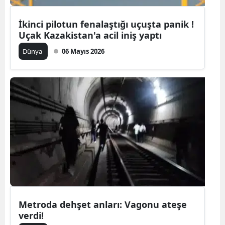
Mersin
İkinci pilotun fenalaştığı uçuşta panik !
Uçak Kazakistan'a acil iniş yaptı
İstanbul
Dünya
06 Mayıs 2026
İzmir
Kars
Kastamonu
Kayseri
Kırklareli
Kırşehir
Kocaeli
Konya
Metroda dehşet anları: Vagonu ateşe
verdi!
Kütahya