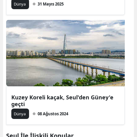
Dünya
31 Mayıs 2025
Malatya
Manisa
Kahramanm
Mardin
Muğla
Muş
Nevşehir
Kuzey Koreli kaçak, Seul'den Güney'e
Niğde
geçti
Ordu
Dünya
08 Ağustos 2024
Rize
Seul İle İlişkili Konular
Sakarya