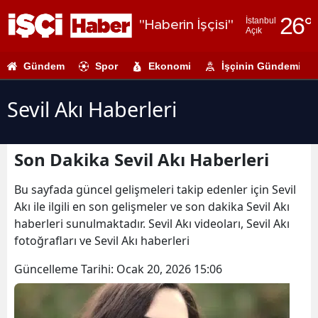
26
°
İstanbul
"Haberin İşçisi"
Açık
Adana
Gündem
Spor
Ekonomi
İşçinin Gündemi
Adıyaman
Afyonkarahi
Sevil Akı Haberleri
Ağrı
Son Dakika Sevil Akı Haberleri
Amasya
Ankara
Bu sayfada güncel gelişmeleri takip edenler için Sevil
Akı ile ilgili en son gelişmeler ve son dakika Sevil Akı
Antalya
haberleri sunulmaktadır. Sevil Akı videoları, Sevil Akı
fotoğrafları ve Sevil Akı haberleri
Artvin
Güncelleme Tarihi:
Ocak 20, 2026 15:06
Aydın
Balıkesir