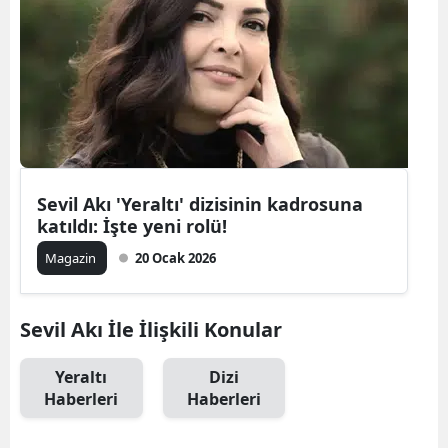
Bilecik
Bingöl
Bitlis
Bolu
Burdur
Sevil Akı 'Yeraltı' dizisinin kadrosuna
katıldı: İşte yeni rolü!
Bursa
Magazin
20 Ocak 2026
Çanakkale
Çankırı
Sevil Akı İle İlişkili Konular
Çorum
Yeraltı
Dizi
Denizli
Haberleri
Haberleri
Diyarbakır