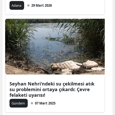
Adana
29 Mart 2026
Malatya
Manisa
Kahramanm
Mardin
Muğla
Muş
Nevşehir
Niğde
Seyhan Nehri'ndeki su çekilmesi atık
su problemini ortaya çıkardı: Çevre
Ordu
felaketi uyarısı!
Rize
Gündem
07 Mart 2025
Sakarya