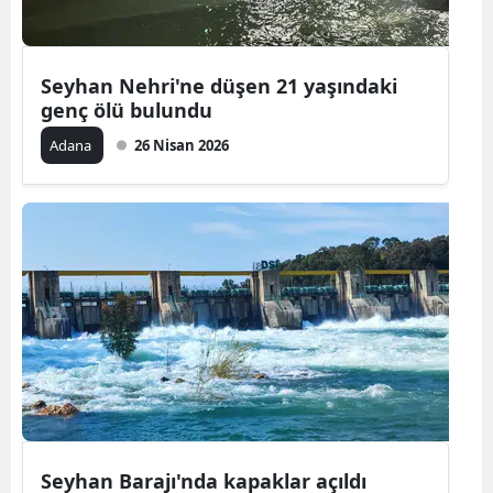
Mersin
İstanbul
Seyhan Nehri'ne düşen 21 yaşındaki
genç ölü bulundu
İzmir
Adana
26 Nisan 2026
Kars
Kastamonu
Kayseri
Kırklareli
Kırşehir
Kocaeli
Konya
Seyhan Barajı'nda kapaklar açıldı
Kütahya