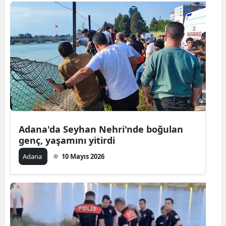
Bilecik
Bingöl
Bitlis
Bolu
Burdur
Bursa
Adana'da Seyhan Nehri'nde boğulan
Çanakkale
genç, yaşamını yitirdi
Çankırı
Adana
10 Mayıs 2026
Çorum
Denizli
Diyarbakır