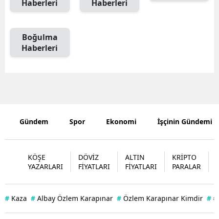
Haberleri
Haberleri
Yozgat
Boğulma
Zonguldak
Haberleri
Aksaray
Bayburt
Karaman
Kırıkkale
Gündem
Spor
Ekonomi
İşçinin Gündemi
Batman
KÖŞE
DÖVİZ
ALTIN
KRİPTO
Şırnak
YAZARLARI
FİYATLARI
FİYATLARI
PARALAR
Bartın
#
Kaza
#
Albay Özlem Karapınar
#
Özlem Karapınar Kimdir
#
#
Ardahan
Iğdır