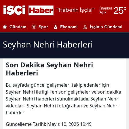
25
°
İstanbul
"Haberin İşçisi"
Açık
Adana
Gündem
Spor
Ekonomi
İşçinin Gündemi
Adıyaman
Afyonkarahi
Seyhan Nehri Haberleri
Ağrı
Son Dakika Seyhan Nehri
Amasya
Haberleri
Ankara
Bu sayfada güncel gelişmeleri takip edenler için
Antalya
Seyhan Nehri ile ilgili en son gelişmeler ve son dakika
Seyhan Nehri haberleri sunulmaktadır. Seyhan Nehri
Artvin
videoları, Seyhan Nehri fotoğrafları ve Seyhan Nehri
Aydın
haberleri
Balıkesir
Güncelleme Tarihi:
Mayıs 10, 2026 19:49