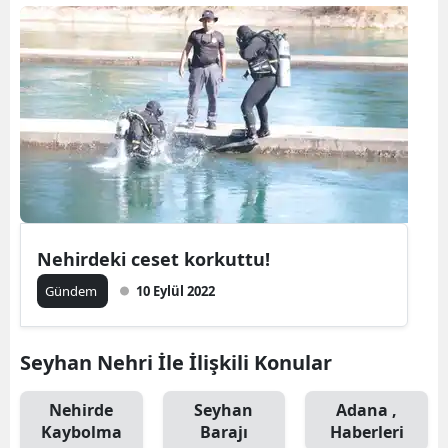
Samsun
Siirt
Sinop
Sivas
Tekirdağ
Tokat
Nehirdeki ceset korkuttu!
Trabzon
Gündem
10 Eylül 2022
Tunceli
Seyhan Nehri İle İlişkili Konular
Şanlıurfa
Uşak
Nehirde
Seyhan
Adana ,
Kaybolma
Barajı
Haberleri
Van