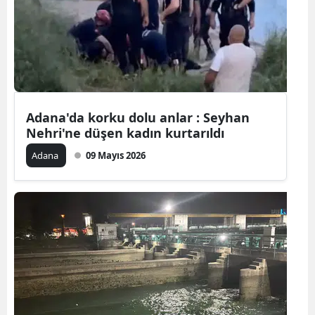
Edirne
Elazığ
Erzincan
Erzurum
Adana'da korku dolu anlar : Seyhan
Nehri'ne düşen kadın kurtarıldı
Eskişehir
Adana
09 Mayıs 2026
Gaziantep
Giresun
Gümüşhan
Hakkari
Hatay
Isparta