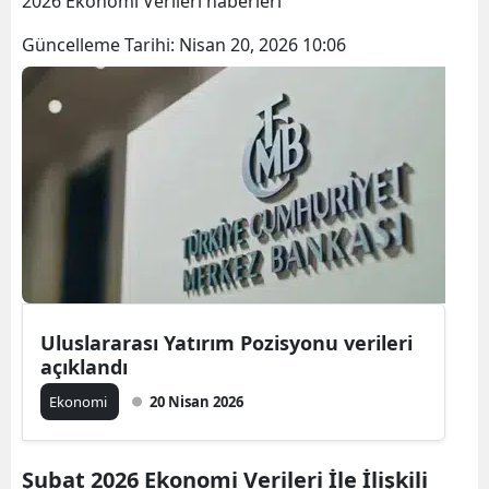
2026 Ekonomi Verileri haberleri
Bilecik
Güncelleme Tarihi:
Nisan 20, 2026 10:06
Bingöl
Bitlis
Bolu
Burdur
Bursa
Çanakkale
Çankırı
Uluslararası Yatırım Pozisyonu verileri
açıklandı
Çorum
Ekonomi
20 Nisan 2026
Denizli
Diyarbakır
Şubat 2026 Ekonomi Verileri İle İlişkili