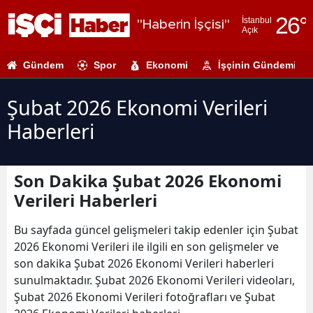
26
°
İstanbul
"Haberin İşçisi"
Açık
Adana
Gündem
Spor
Ekonomi
İşçinin Gündemi
Adıyaman
Afyonkarahi
Şubat 2026 Ekonomi Verileri
Haberleri
Ağrı
Amasya
Son Dakika Şubat 2026 Ekonomi
Ankara
Verileri Haberleri
Antalya
Bu sayfada güncel gelişmeleri takip edenler için Şubat
Artvin
2026 Ekonomi Verileri ile ilgili en son gelişmeler ve
son dakika Şubat 2026 Ekonomi Verileri haberleri
Aydın
sunulmaktadır. Şubat 2026 Ekonomi Verileri videoları,
Şubat 2026 Ekonomi Verileri fotoğrafları ve Şubat
Balıkesir