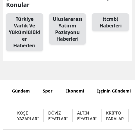
Konular
Edirne
Türkiye
Uluslararası
(tcmb)
Elazığ
Varlık Ve
Yatırım
Haberleri
Yükümlülükl
Pozisyonu
Erzincan
er
Haberleri
Erzurum
Haberleri
Eskişehir
Gaziantep
Giresun
Gündem
Spor
Ekonomi
İşçinin Gündemi
Gümüşhan
Hakkari
KÖŞE
DÖVİZ
ALTIN
KRİPTO
YAZARLARI
FİYATLARI
FİYATLARI
PARALAR
Hatay
Isparta