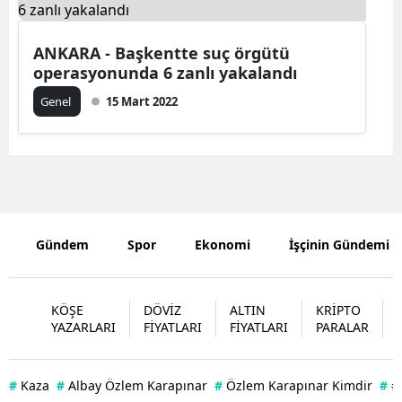
Bilecik
ANKARA - Başkentte suç örgütü
Bingöl
operasyonunda 6 zanlı yakalandı
Bitlis
Genel
15 Mart 2022
Bolu
Burdur
Bursa
Çanakkale
Gündem
Spor
Ekonomi
İşçinin Gündemi
Çankırı
KÖŞE
DÖVİZ
ALTIN
KRİPTO
Çorum
YAZARLARI
FİYATLARI
FİYATLARI
PARALAR
Denizli
#
Kaza
#
Albay Özlem Karapınar
#
Özlem Karapınar Kimdir
#
#
Diyarbakır