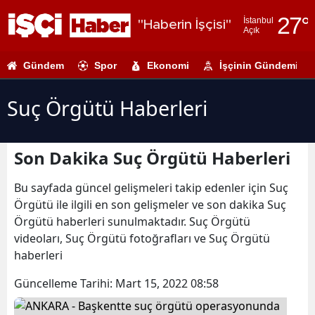
27
°
İstanbul
"Haberin İşçisi"
Açık
Adana
Gündem
Spor
Ekonomi
İşçinin Gündemi
Adıyaman
Afyonkarahi
Suç Örgütü Haberleri
Ağrı
Son Dakika Suç Örgütü Haberleri
Amasya
Ankara
Bu sayfada güncel gelişmeleri takip edenler için Suç
Örgütü ile ilgili en son gelişmeler ve son dakika Suç
Antalya
Örgütü haberleri sunulmaktadır. Suç Örgütü
videoları, Suç Örgütü fotoğrafları ve Suç Örgütü
Artvin
haberleri
Aydın
Güncelleme Tarihi:
Mart 15, 2022 08:58
Balıkesir