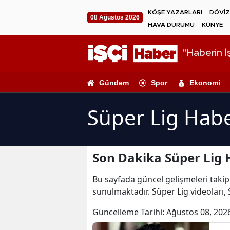
KÖŞE YAZARLARI
DÖVİZ
08 Ağustos 2026
HAVA DURUMU
KÜNYE
"Haberin İş
Gündem
Spor
Ekonomi
Süper Lig Habe
Son Dakika Süper Lig 
Bu sayfada güncel gelişmeleri takip 
sunulmaktadır. Süper Lig videoları, 
Güncelleme Tarihi:
Ağustos 08, 202