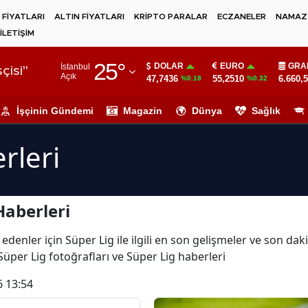
 FİYATLARI
ALTIN FİYATLARI
KRİPTO PARALAR
ECZANELER
NAMAZ 
İLETİŞİM
Adana
25
°
DOLAR
EURO
GRA
İstanbul
Adıyaman
çisi"
Açık
47,7436
55,2510
6.660,
%0.18
%0.32
Afyonkarahisar
İşçinin Gündemi
Magazin
Dünya
Sağlık
Ağrı
rleri
Amasya
Ankara
Haberleri
Antalya
Artvin
edenler için Süper Lig ile ilgili en son gelişmeler ve son dak
Süper Lig fotoğrafları ve Süper Lig haberleri
Aydın
6 13:54
Balıkesir