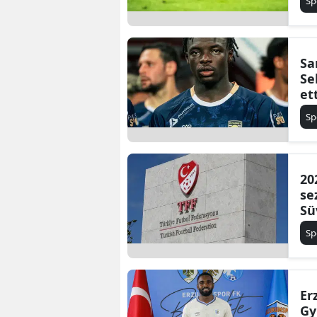
Sp
Sa
Se
et
Sp
20
se
Sü
Sp
Er
Gy