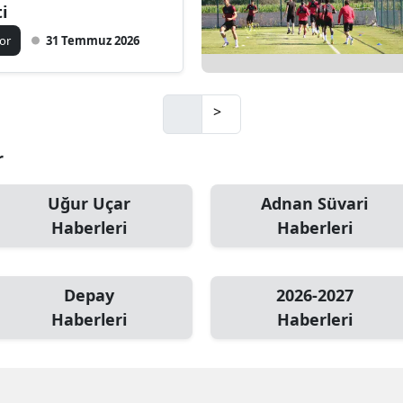
ti
Mersin
or
31 Temmuz 2026
İstanbul
İzmir
>
Kars
r
Kastamonu
Uğur Uçar
Adnan Süvari
Kayseri
Haberleri
Haberleri
Kırklareli
Kırşehir
Depay
2026-2027
Haberleri
Haberleri
Kocaeli
Konya
Kütahya