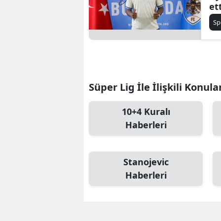
et
Sp
Süper Lig İle İlişkili Konula
10+4 Kuralı
Haberleri
Stanojevic
Haberleri