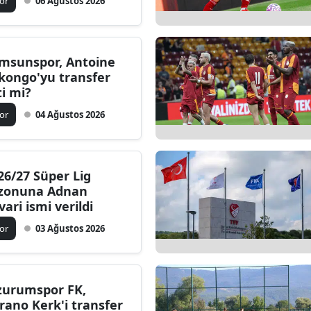
or
06 Ağustos 2026
Edirne
Elazığ
msunspor, Antoine
Erzincan
kongo'yu transfer
ti mi?
Erzurum
or
04 Ağustos 2026
Eskişehir
Gaziantep
26/27 Süper Lig
Giresun
zonuna Adnan
vari ismi verildi
Gümüşhane
or
03 Ağustos 2026
Hakkari
Hatay
zurumspor FK,
Isparta
rano Kerk'i transfer