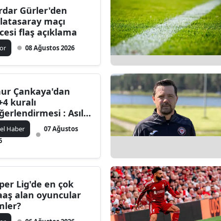
rdar Gürler'den
Bilecik
latasaray maçı
cesi flaş açıklama
Bingöl
or
08 Ağustos 2026
Bitlis
Bolu
ur Çankaya'dan
Burdur
+4 kuralı
ğerlendirmesi : Asıl
Bursa
run yabancı sayısı
el Haber
07 Ağustos
Çanakkale
ğil
6
Çankırı
Çorum
per Lig'de en çok
Denizli
aş alan oyuncular
mler?
Diyarbakır