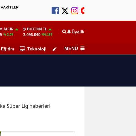
VAKİTLERİ
M ALTIN
BITCOIN TL
Üyelik
55
3.096.040
% 2,59
%0.183
MENÜ
Eğitim
Teknoloji
Köşe Yazarları
ika Süper Lig haberleri