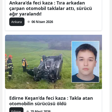
Ankara’da feci kaza : Tıra arkadan
çarpan otomobil taklalar attı, sürücü
Malatya
ağır yaralandı!
Manisa
Ankara
06 Nisan 2026
Kahramanm
Mardin
Muğla
Muş
Nevşehir
Niğde
Ordu
Edirne Keşan’da feci kaza : Takla atan
Rize
otomobilin sürücüsü öldü
Sakarya
Edirne
25 Mart 2026