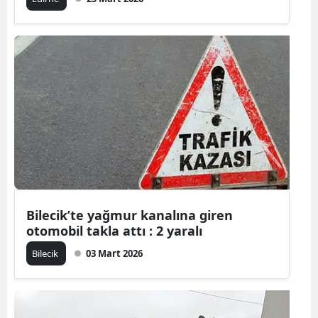
Samsun
Siirt
Sinop
Sivas
Tekirdağ
Tokat
Trabzon
Bilecik’te yağmur kanalına giren
Tunceli
otomobil takla attı : 2 yaralı
Bilecik
03 Mart 2026
Şanlıurfa
Uşak
Van