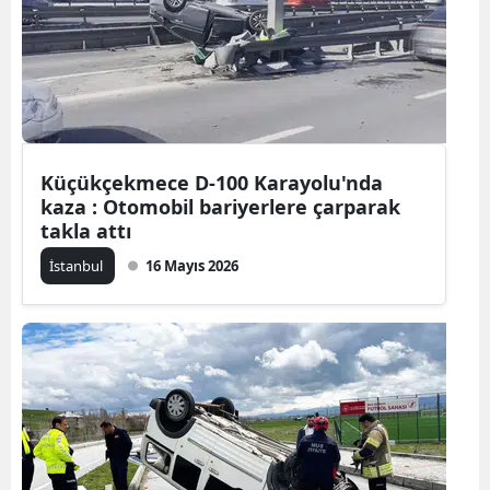
Edirne
Elazığ
Erzincan
Erzurum
Küçükçekmece D-100 Karayolu'nda
kaza : Otomobil bariyerlere çarparak
Eskişehir
takla attı
Gaziantep
İstanbul
16 Mayıs 2026
Giresun
Gümüşhan
Hakkari
Hatay
Isparta