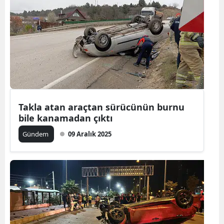
Yozgat
Zonguldak
Aksaray
Bayburt
Karaman
Takla atan araçtan sürücünün burnu
bile kanamadan çıktı
Kırıkkale
Gündem
09 Aralık 2025
Batman
Şırnak
Bartın
Ardahan
Iğdır