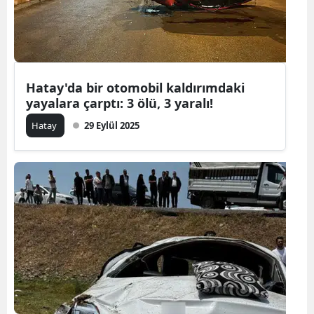
Yalova
Karabük
Kilis
Hatay'da bir otomobil kaldırımdaki
yayalara çarptı: 3 ölü, 3 yaralı!
Osmaniye
Hatay
29 Eylül 2025
Düzce