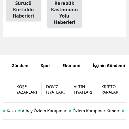
Sürücü
Karabük
Kurtuldu
Kastamonu
Haberleri
Yolu
Haberleri
Gündem
Spor
Ekonomi
İşçinin Gündemi
KÖŞE
DÖVİZ
ALTIN
KRİPTO
YAZARLARI
FİYATLARI
FİYATLARI
PARALAR
#
Kaza
#
Albay Özlem Karapınar
#
Özlem Karapınar Kimdir
#
#