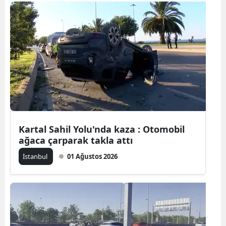
Bilecik
Bingöl
Bitlis
Bolu
Burdur
Bursa
Kartal Sahil Yolu'nda kaza : Otomobil
Çanakkale
ağaca çarparak takla attı
Çankırı
İstanbul
01 Ağustos 2026
Çorum
Denizli
Diyarbakır