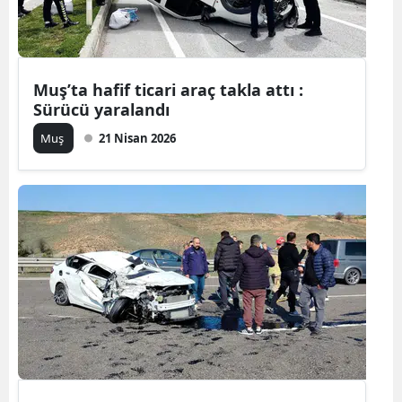
Mersin
İstanbul
Muş’ta hafif ticari araç takla attı :
İzmir
Sürücü yaralandı
Kars
Muş
21 Nisan 2026
Kastamonu
Kayseri
Kırklareli
Kırşehir
Kocaeli
Konya
Kütahya