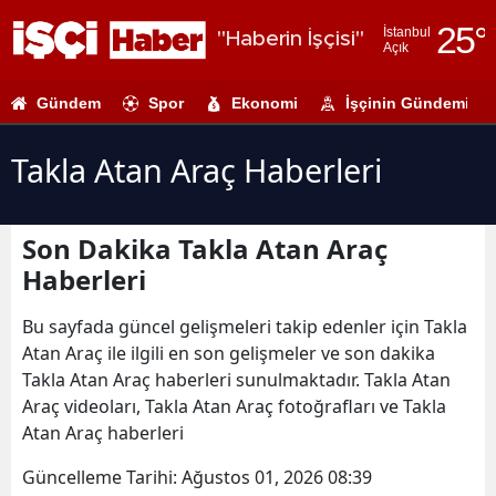
25
°
İstanbul
"Haberin İşçisi"
Açık
Adana
Gündem
Spor
Ekonomi
İşçinin Gündemi
Adıyaman
Afyonkarahi
Takla Atan Araç Haberleri
Ağrı
Son Dakika Takla Atan Araç
Amasya
Haberleri
Ankara
Bu sayfada güncel gelişmeleri takip edenler için Takla
Antalya
Atan Araç ile ilgili en son gelişmeler ve son dakika
Takla Atan Araç haberleri sunulmaktadır. Takla Atan
Artvin
Araç videoları, Takla Atan Araç fotoğrafları ve Takla
Aydın
Atan Araç haberleri
Balıkesir
Güncelleme Tarihi:
Ağustos 01, 2026 08:39