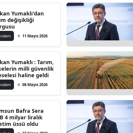
Bilecik
kan Yumaklı'dan
Bingöl
lim değişikliği
rgusu
Bitlis
ündem
11 Mayıs 2026
Bolu
Burdur
kan Yumaklı : Tarım,
Bursa
kelerin milli güvenlik
selesi haline geldi
Çanakkale
ündem
08 Mayıs 2026
Çankırı
Çorum
msun Bafra Sera
Denizli
B 4 milyar liralık
etim üssü oldu
Diyarbakır