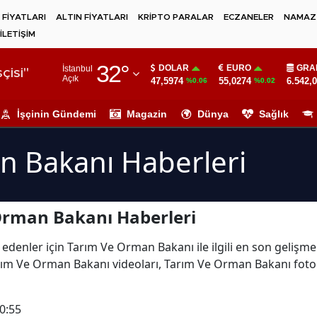
 FİYATLARI
ALTIN FİYATLARI
KRİPTO PARALAR
ECZANELER
NAMAZ 
İLETİŞİM
Adana
32
°
DOLAR
EURO
GRA
İstanbul
Adıyaman
çisi"
Açık
47,5974
55,0274
6.542,
%0.06
%0.02
Afyonkarahisar
İşçinin Gündemi
Magazin
Dünya
Sağlık
Ağrı
n Bakanı Haberleri
Amasya
Ankara
Orman Bakanı Haberleri
Antalya
Artvin
 edenler için Tarım Ve Orman Bakanı ile ilgili en son geliş
rım Ve Orman Bakanı videoları, Tarım Ve Orman Bakanı foto
Aydın
Balıkesir
0:55