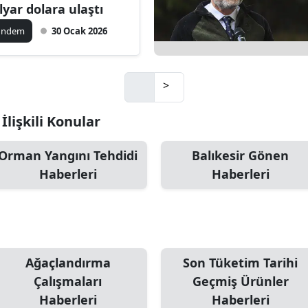
lyar dolara ulaştı
Mersin
ündem
30 Ocak 2026
İstanbul
İzmir
>
Kars
lişkili Konular
Kastamonu
Orman Yangını Tehdidi
Balıkesir Gönen
Kayseri
Haberleri
Haberleri
Kırklareli
Kırşehir
Kocaeli
Ağaçlandırma
Son Tüketim Tarihi
Konya
Çalışmaları
Geçmiş Ürünler
Haberleri
Haberleri
Kütahya