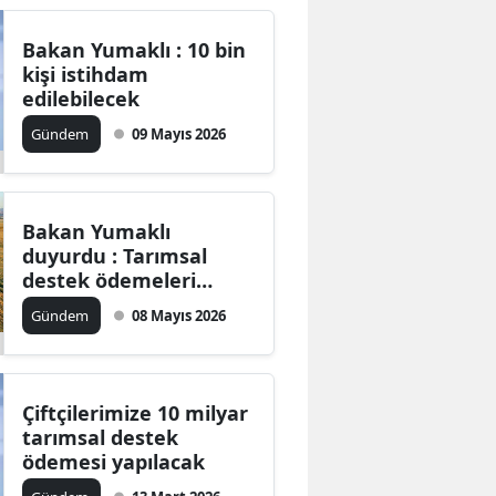
Bakan Yumaklı : 10 bin
kişi istihdam
edilebilecek
Gündem
09 Mayıs 2026
Bakan Yumaklı
duyurdu : Tarımsal
destek ödemeleri
bugün yatırılacak
Gündem
08 Mayıs 2026
Çiftçilerimize 10 milyar
tarımsal destek
ödemesi yapılacak