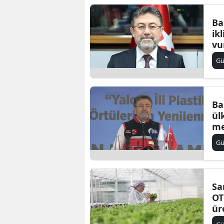
Ba
ik
vu
G
Ba
ül
me
G
Sa
OT
ür