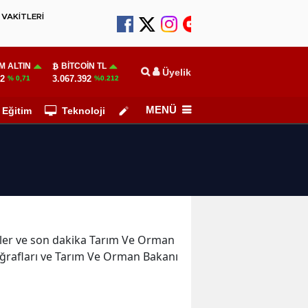
VAKİTLERİ
M ALTIN
BITCOIN TL
Üyelik
02
3.067.392
% 0,71
%0.212
MENÜ
Eğitim
Teknoloji
Köşe Yazarları
meler ve son dakika Tarım Ve Orman
ğrafları ve Tarım Ve Orman Bakanı