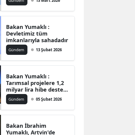
Gündem
13 Mart 2026
Bakan Yumaklı :
Devletimiz tüm
imkanlarıyla sahadadır
Gündem
13 Şubat 2026
Bakan Yumaklı :
Tarımsal projelere 1,2
milyar lira hibe desteği
sağladık
Gündem
05 Şubat 2026
Bakan İbrahim
Yumaklı, Artvin'de