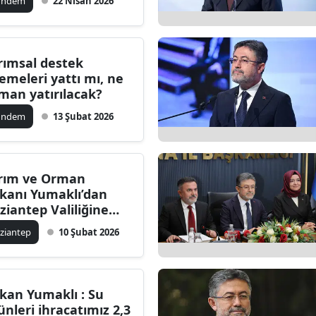
ündem
22 Nisan 2026
Edirne
Elazığ
rımsal destek
Erzincan
emeleri yattı mı, ne
man yatırılacak?
Erzurum
ündem
13 Şubat 2026
Eskişehir
Gaziantep
rım ve Orman
Giresun
kanı Yumaklı’dan
ziantep Valiliğine
Gümüşhane
yaret
ziantep
10 Şubat 2026
Hakkari
Hatay
kan Yumaklı : Su
Isparta
ünleri ihracatımız 2,3