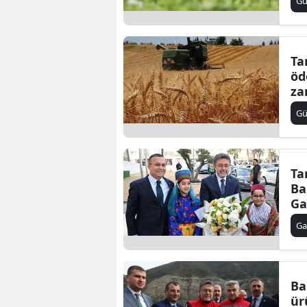
G
Ta
öd
za
G
Ta
Ba
Ga
zi
Ga
Ba
ür