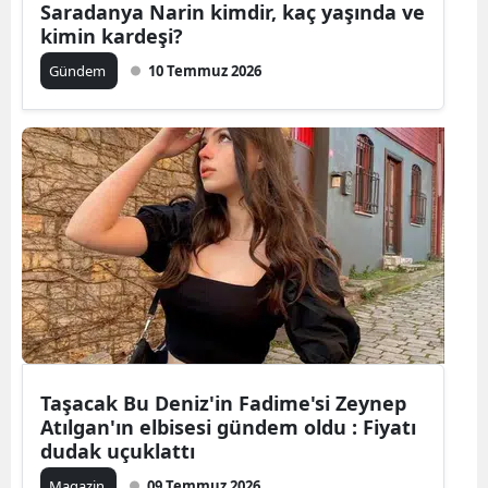
Saradanya Narin kimdir, kaç yaşında ve
kimin kardeşi?
Malatya
Gündem
10 Temmuz 2026
Manisa
Kahramanm
Mardin
Muğla
Muş
Nevşehir
Niğde
Ordu
Taşacak Bu Deniz'in Fadime'si Zeynep
Atılgan'ın elbisesi gündem oldu : Fiyatı
Rize
dudak uçuklattı
Sakarya
Magazin
09 Temmuz 2026