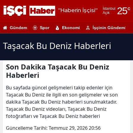
25
°
İstanbul
"Haberin İşçisi"
Açık
Adana
Gündem
Spor
Ekonomi
İşçinin Gündemi
Adıyaman
Afyonkarahi
Taşacak Bu Deniz Haberleri
Ağrı
Son Dakika Taşacak Bu Deniz
Amasya
Haberleri
Ankara
Bu sayfada güncel gelişmeleri takip edenler için
Antalya
Taşacak Bu Deniz ile ilgili en son gelişmeler ve son
dakika Taşacak Bu Deniz haberleri sunulmaktadır.
Artvin
Taşacak Bu Deniz videoları, Taşacak Bu Deniz
Aydın
fotoğrafları ve Taşacak Bu Deniz haberleri
Balıkesir
Güncelleme Tarihi:
Temmuz 29, 2026 20:56