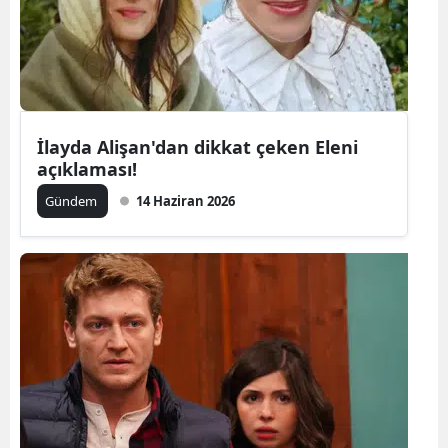
Yalova
Karabük
Kilis
İlayda Alişan'dan dikkat çeken Eleni
Osmaniye
açıklaması!
Gündem
14 Haziran 2026
Düzce