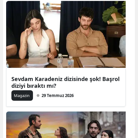
Bilecik
Bingöl
Bitlis
Bolu
Burdur
Bursa
Sevdam Karadeniz dizisinde şok! Başrol
Çanakkale
diziyi bıraktı mı?
Çankırı
Magazin
29 Temmuz 2026
Çorum
Denizli
Diyarbakır