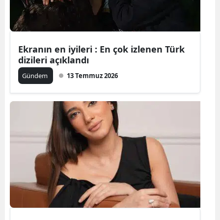
Mersin
İstanbul
Ekranın en iyileri : En çok izlenen Türk
İzmir
dizileri açıklandı
Kars
Gündem
13 Temmuz 2026
Kastamonu
Kayseri
Kırklareli
Kırşehir
Kocaeli
Konya
Kütahya