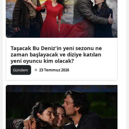
Edirne
Elazığ
Erzincan
Erzurum
Taşacak Bu Deniz'in yeni sezonu ne
zaman başlayacak ve diziye katılan
Eskişehir
yeni oyuncu kim olacak?
Gaziantep
Gündem
23 Temmuz 2026
Giresun
Gümüşhan
Hakkari
Hatay
Isparta