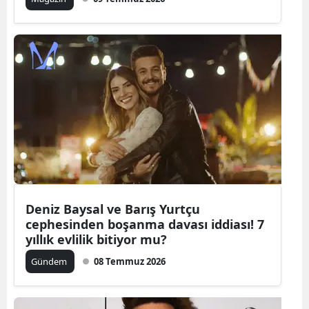
Samsun
Siirt
Sinop
Sivas
Tekirdağ
Tokat
Trabzon
Deniz Baysal ve Barış Yurtçu
Tunceli
cephesinden boşanma davası iddiası! 7
yıllık evlilik bitiyor mu?
Şanlıurfa
Gündem
08 Temmuz 2026
Uşak
Van