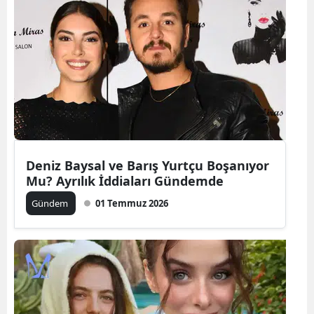
Yozgat
Zonguldak
Aksaray
Bayburt
Karaman
Deniz Baysal ve Barış Yurtçu Boşanıyor
Kırıkkale
Mu? Ayrılık İddiaları Gündemde
Batman
Gündem
01 Temmuz 2026
Şırnak
Bartın
Ardahan
Iğdır