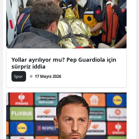
Yozgat
Zonguldak
Aksaray
Bayburt
Yollar ayrılıyor mu? Pep Guardiola için
Karaman
sürpriz iddia
Kırıkkale
Spor
17 Mayıs 2026
Batman
Şırnak
Bartın
Ardahan
Iğdır