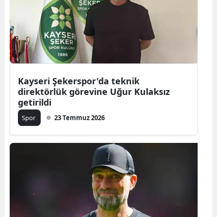
Edirne
Elazığ
Erzincan
Erzurum
Kayseri Şekerspor'da teknik
direktörlük görevine Uğur Kulaksız
Eskişehir
getirildi
Gaziantep
Spor
23 Temmuz 2026
Giresun
Gümüşhan
Hakkari
Hatay
Isparta