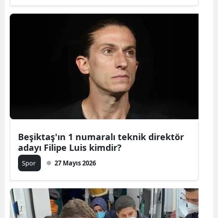
Samsun
Siirt
Sinop
Sivas
Tekirdağ
Tokat
Beşiktaş'ın 1 numaralı teknik direktör
Trabzon
adayı Filipe Luis kimdir?
Tunceli
Spor
27 Mayıs 2026
Şanlıurfa
Uşak
Van