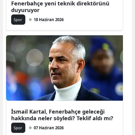
Fenerbahçe yeni teknik direktörünü
duyuruyor
Malatya
Spor
18 Haziran 2026
Manisa
Kahramanm
Mardin
Muğla
Muş
Nevşehir
Niğde
Ordu
İsmail Kartal, Fenerbahçe geleceği
hakkında neler söyledi? Teklif aldı mı?
Rize
Spor
07 Haziran 2026
Sakarya