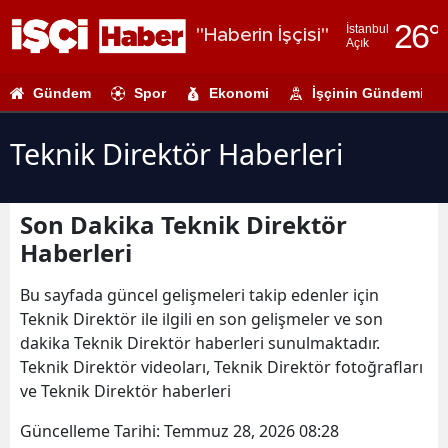
26
°
İstanbul
"Haberin İşçisi"
Açık
Adana
Gündem
Spor
Ekonomi
İşçinin Gündemi
Adıyaman
Afyonkarahi
Teknik Direktör Haberleri
Ağrı
Son Dakika Teknik Direktör
Amasya
Haberleri
Ankara
Bu sayfada güncel gelişmeleri takip edenler için
Antalya
Teknik Direktör ile ilgili en son gelişmeler ve son
dakika Teknik Direktör haberleri sunulmaktadır.
Artvin
Teknik Direktör videoları, Teknik Direktör fotoğrafları
Aydın
ve Teknik Direktör haberleri
Balıkesir
Güncelleme Tarihi:
Temmuz 28, 2026 08:28