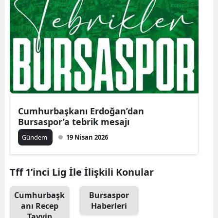
Bilecik
Bingöl
Bitlis
Bolu
Burdur
Cumhurbaşkanı Erdoğan’dan
Bursa
Bursaspor’a tebrik mesajı
Çanakkale
Gündem
19 Nisan 2026
Çankırı
Tff 1’inci Lig İle İlişkili Konular
Çorum
Denizli
Cumhurbaşk
Bursaspor
anı Recep
Haberleri
Diyarbakır
Tayyip