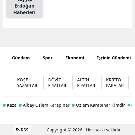
Erdoğan
Edirne
Haberleri
Elazığ
Erzincan
Erzurum
Eskişehir
Gündem
Spor
Ekonomi
İşçinin Gündemi
Gaziantep
KÖŞE
DÖVİZ
ALTIN
KRİPTO
Giresun
YAZARLARI
FİYATLARI
FİYATLARI
PARALAR
Gümüşhan
#
Kaza
#
Albay Özlem Karapınar
#
Özlem Karapınar Kimdir
#
#
Hakkari
Hatay
RSS
Copyright © 2026 . Her hakkı saklıdır.
Isparta