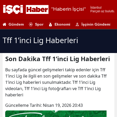
İstanbul
"Haberin İşçisi"
Parçalı az bulutlu
Adana
Gündem
Spor
Ekonomi
İşçinin Gündemi
Adıyaman
Afyonkarahi
Tff 1’inci Lig Haberleri
Ağrı
Son Dakika Tff 1’inci Lig Haberleri
Amasya
Ankara
Bu sayfada güncel gelişmeleri takip edenler için Tff
1’inci Lig ile ilgili en son gelişmeler ve son dakika Tff
Antalya
1’inci Lig haberleri sunulmaktadır. Tff 1’inci Lig
videoları, Tff 1’inci Lig fotoğrafları ve Tff 1’inci Lig
Artvin
haberleri
Aydın
Güncelleme Tarihi:
Nisan 19, 2026 20:43
Balıkesir