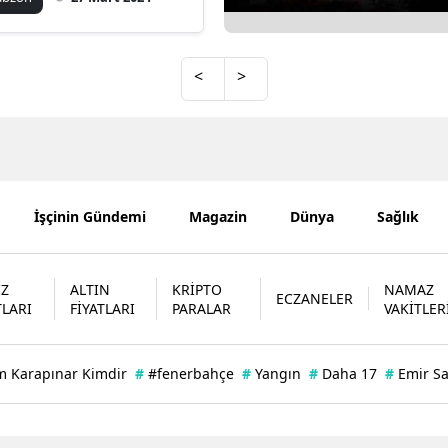
Mersin
İstanbul
<
>
İzmir
Kars
Kastamonu
İşçinin Gündemi
Magazin
Dünya
Sağlık
Kayseri
Kırklareli
İZ
ALTIN
KRİPTO
NAMAZ
ECZANELER
TLARI
FİYATLARI
PARALAR
VAKİTLER
Kırşehir
Kocaeli
m Karapınar Kimdir
#
#fenerbahçe
#
Yangın
#
Daha 17
#
Emir S
Konya
Kütahya