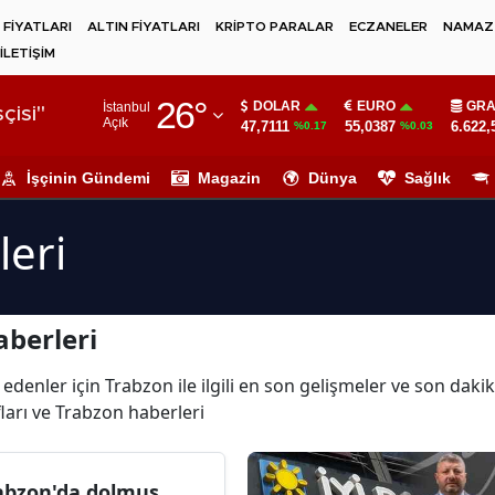
 FİYATLARI
ALTIN FİYATLARI
KRİPTO PARALAR
ECZANELER
NAMAZ 
İLETİŞİM
Adana
26
°
DOLAR
EURO
GRA
İstanbul
Adıyaman
çisi"
Açık
47,7111
55,0387
6.622,
%0.17
%0.03
Afyonkarahisar
İşçinin Gündemi
Magazin
Dünya
Sağlık
Ağrı
leri
Amasya
Ankara
berleri
Antalya
Artvin
edenler için Trabzon ile ilgili en son gelişmeler ve son dak
ları ve Trabzon haberleri
Aydın
Balıkesir
abzon'da dolmuş