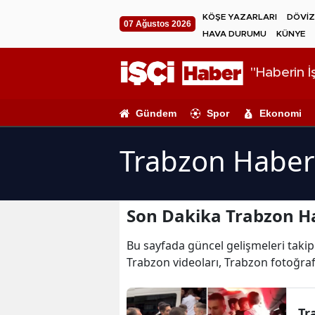
KÖŞE YAZARLARI
DÖVİZ
07 Ağustos 2026
HAVA DURUMU
KÜNYE
"Haberin İş
Gündem
Spor
Ekonomi
Trabzon Haber
Son Dakika Trabzon Ha
Bu sayfada güncel gelişmeleri takip 
Trabzon videoları, Trabzon fotoğraf
Tr