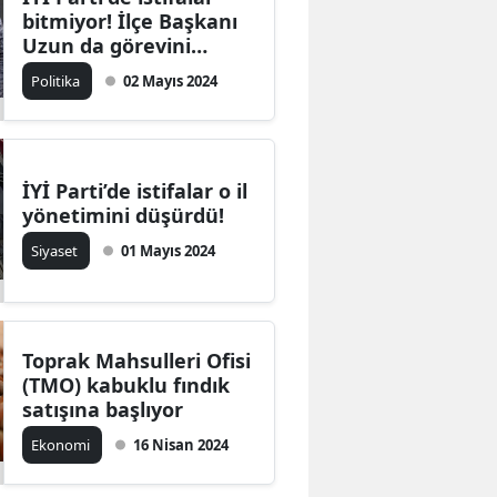
bitmiyor! İlçe Başkanı
Uzun da görevini
bıraktı
Politika
02 Mayıs 2024
İYİ Parti’de istifalar o il
yönetimini düşürdü!
Siyaset
01 Mayıs 2024
Toprak Mahsulleri Ofisi
(TMO) kabuklu fındık
satışına başlıyor
Ekonomi
16 Nisan 2024