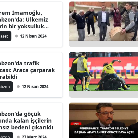
Edirne
rem İmamoğlu,
abzon'da: Ülkemiz
Elazığ
rin bir yoksulluk
şıyorsa onun
Erzincan
yaset
12 Nisan 2024
sabını sorun
Erzurum
Eskişehir
abzon'da trafik
zası: Araca çarparak
Gaziantep
rabildi
Giresun
abzon
12 Nisan 2024
Gümüşhane
Hakkari
abzon'da göçük
tında kalan işçilerin
Hatay
nsız bedeni çıkarıldı
Isparta
abzon
27 Mart 2024