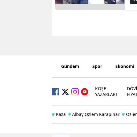
Gündem
Spor
Ekonomi
KÖŞE
DÖV
YAZARLARI
FİYA
#
Kaza
#
Albay Özlem Karapınar
#
Özle