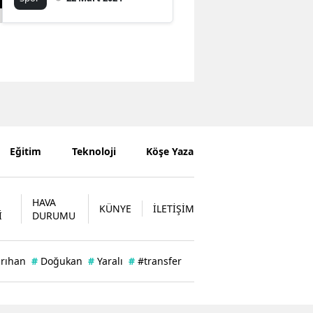
Eğitim
Teknoloji
Köşe Yazarları
HAVA
KÜNYE
İLETİŞİM
İ
DURUMU
arıhan
#
Doğukan
#
Yaralı
#
#transfer