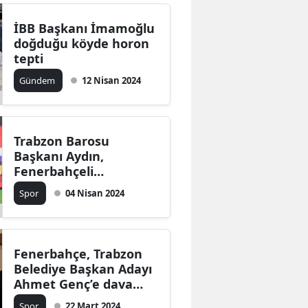
İBB Başkanı İmamoğlu
doğduğu köyde horon
tepti
Gündem
12 Nisan 2024
Trabzon Barosu
Başkanı Aydın,
Fenerbahçeli
futbolcular hakkında
Spor
04 Nisan 2024
işlem yapılmamasını
eleştirdi
Fenerbahçe, Trabzon
Belediye Başkan Adayı
Ahmet Genç’e dava
açtı!
Spor
22 Mart 2024