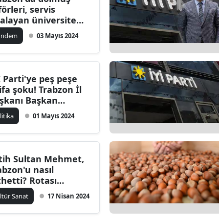
förleri, servis
Bilecik
ralayan üniversite
rencilerini darbetti
Bingöl
ündem
03 Mayıs 2024
Bitlis
Bolu
İ Parti'ye peş peşe
tifa şoku! Trabzon İl
Burdur
şkanı Başkan
revini bıraktı
Bursa
litika
01 Mayıs 2024
Çanakkale
Çankırı
tih Sultan Mehmet,
abzon'u nasıl
Çorum
thetti? Rotası
lirleniyor
Denizli
ltür Sanat
17 Nisan 2024
Diyarbakır