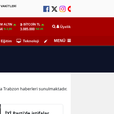
VAKİTLERİ
M ALTIN
BITCOIN TL
Üyelik
54
3.085.000
% 2,00
%0.45
MENÜ
Eğitim
Teknoloji
Köşe Yazarları
ika Trabzon haberleri sunulmaktadır.
İYİ Parti'de istifalar