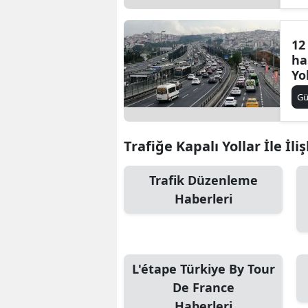
12
ha
Yo
aç
G
Trafiğe Kapalı Yollar İle İli
Trafik Düzenleme
Haberleri
L'étape Türkiye By Tour
De France
Haberleri