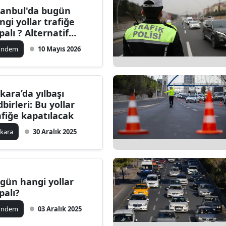
tanbul'da bugün
Bilecik
ngi yollar trafiğe
palı ? Alternatif
Bingöl
zergahlar açıklandı
ündem
10 Mayıs 2026
Bitlis
Bolu
kara’da yılbaşı
Burdur
dbirleri: Bu yollar
afiğe kapatılacak
Bursa
kara
30 Aralık 2025
Çanakkale
Çankırı
Çorum
gün hangi yollar
palı?
Denizli
ündem
03 Aralık 2025
Diyarbakır