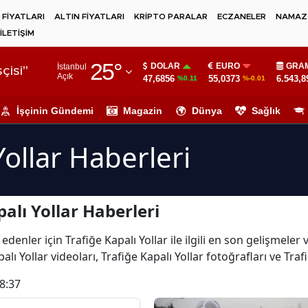
 FİYATLARI
ALTIN FİYATLARI
KRİPTO PARALAR
ECZANELER
NAMAZ 
İLETİŞİM
Adana
25
°
DOLAR
EURO
GRAM
İstanbul
Adıyaman
çisi"
Açık
47,6856
55,0373
6.543,8
%0.11
%-0.01
Afyonkarahisar
İşçinin Gündemi
Magazin
Dünya
Sağlık
Ağrı
Yollar Haberleri
Amasya
Ankara
alı Yollar Haberleri
Antalya
Artvin
denler için Trafiğe Kapalı Yollar ile ilgili en son gelişmeler 
lı Yollar videoları, Trafiğe Kapalı Yollar fotoğrafları ve Traf
Aydın
8:37
Balıkesir