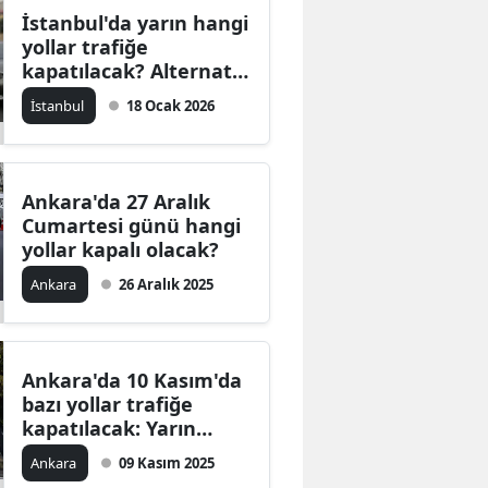
İstanbul'da yarın hangi
yollar trafiğe
kapatılacak? Alternatif
güzergahlar neler?
İstanbul
18 Ocak 2026
Ankara'da 27 Aralık
Cumartesi günü hangi
yollar kapalı olacak?
Ankara
26 Aralık 2025
Ankara'da 10 Kasım'da
bazı yollar trafiğe
kapatılacak: Yarın
hangi yollar kapalı
Ankara
09 Kasım 2025
olacak?