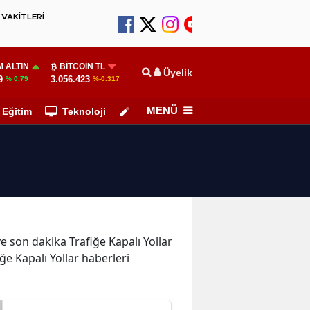
VAKİTLERİ
 ALTIN
BITCOIN TL
Üyelik
9
3.056.423
% 0,79
%-0.317
MENÜ
Eğitim
Teknoloji
Köşe Yazarları
ve son dakika Trafiğe Kapalı Yollar
iğe Kapalı Yollar haberleri