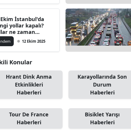
Edirne
 Ekim İstanbul'da
Elazığ
ngi yollar kapalı?
llar ne zaman
Erzincan
ılacak?
ündem
12 Ekim 2025
Erzurum
Eskişehir
şkili Konular
Gaziantep
Hrant Dink Anma
Karayollarında Son
Giresun
Etkinlikleri
Durum
Gümüşhane
Haberleri
Haberleri
Hakkari
Tour De France
Bisiklet Yarışı
Hatay
Haberleri
Haberleri
Isparta