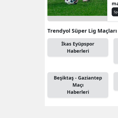
ma
ta
Sp
Trendyol Süper Lig Maçları İ
İkas Eyüpspor
Haberleri
Beşiktaş - Gaziantep
Maçı
Haberleri