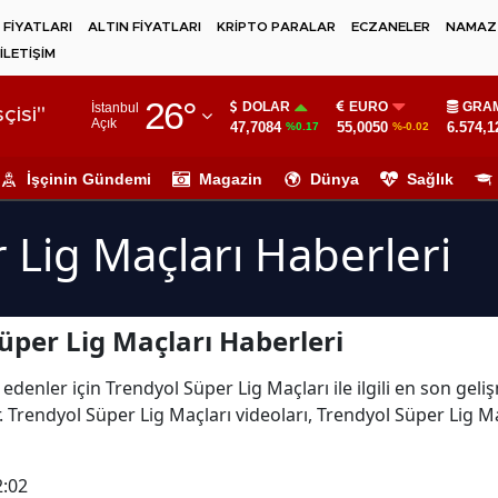
 FİYATLARI
ALTIN FİYATLARI
KRİPTO PARALAR
ECZANELER
NAMAZ 
İLETİŞİM
Adana
26
°
DOLAR
EURO
GRAM
İstanbul
Adıyaman
çisi"
Açık
47,7084
55,0050
6.574,1
%0.17
%-0.02
Afyonkarahisar
İşçinin Gündemi
Magazin
Dünya
Sağlık
Ağrı
 Lig Maçları Haberleri
Amasya
Ankara
üper Lig Maçları Haberleri
Antalya
Artvin
edenler için Trendyol Süper Lig Maçları ile ilgili en son ge
 Trendyol Süper Lig Maçları videoları, Trendyol Süper Lig Ma
Aydın
Balıkesir
2:02