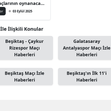
çlarının oynanacağı
Mersin
rih belli oldu
or
03 Eylül 2025
İstanbul
İzmir
le İlişkili Konular
Kars
Beşiktaş - Çaykur
Galatasaray
Rizespor Maçı
Antalyaspor Maçı İzle
Kastamonu
Haberleri
Haberleri
Kayseri
Kırklareli
Beşiktaş Maçı İzle
Beşiktaş'ın İlk 11'i
Kırşehir
Haberleri
Haberleri
Kocaeli
Konya
Kütahya