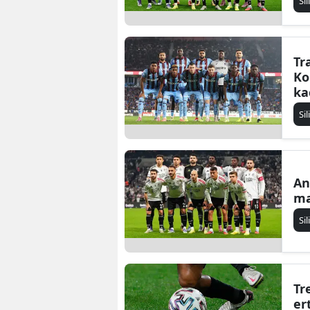
Si
Tr
Ko
ka
Si
An
ma
Si
Tr
er