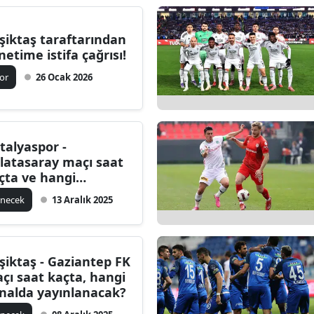
Bilecik
şiktaş taraftarından
Bingöl
netime istifa çağrısı!
Bitlis
or
26 Ocak 2026
Bolu
Burdur
talyaspor -
Bursa
latasaray maçı saat
çta ve hangi
Çanakkale
nalda?
linecek
13 Aralık 2025
Çankırı
Çorum
şiktaş - Gaziantep FK
Denizli
çı saat kaçta, hangi
nalda yayınlanacak?
Diyarbakır