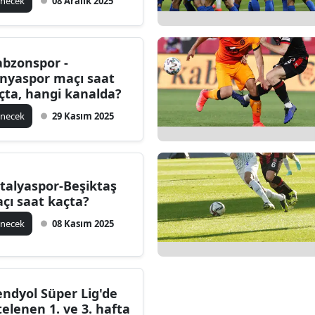
linecek
08 Aralık 2025
Edirne
Elazığ
abzonspor -
Erzincan
nyaspor maçı saat
çta, hangi kanalda?
Erzurum
linecek
29 Kasım 2025
Eskişehir
Gaziantep
talyaspor-Beşiktaş
Giresun
çı saat kaçta?
Gümüşhane
linecek
08 Kasım 2025
Hakkari
Hatay
endyol Süper Lig'de
Isparta
telenen 1. ve 3. hafta