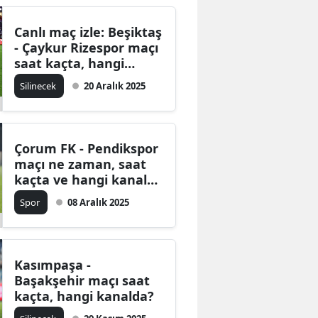
Canlı maç izle: Beşiktaş
- Çaykur Rizespor maçı
saat kaçta, hangi
kanalda?
Silinecek
20 Aralık 2025
Çorum FK - Pendikspor
maçı ne zaman, saat
kaçta ve hangi kanalda
yayınlanacak?
Spor
08 Aralık 2025
Kasımpaşa -
Başakşehir maçı saat
kaçta, hangi kanalda?