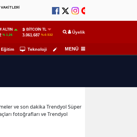
VAKİTLERİ
 ALTIN
BITCOIN TL
Üyelik
2
3.061.687
% 1,26
%-0.532
MENÜ
Eğitim
Teknoloji
Köşe Yazarları
lişmeler ve son dakika Trendyol Süper
çları fotoğrafları ve Trendyol