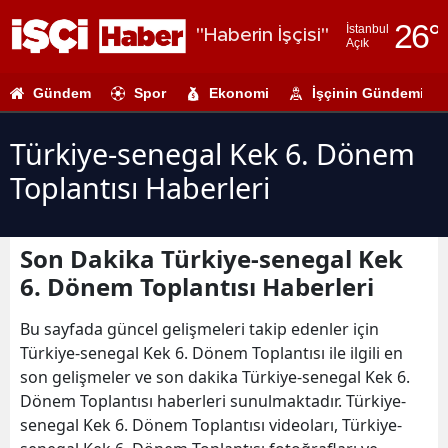
26
°
İstanbul
"Haberin İşçisi"
Açık
Adana
Gündem
Spor
Ekonomi
İşçinin Gündemi
Adıyaman
Afyonkarahi
Türkiye-senegal Kek 6. Dönem
Toplantısı Haberleri
Ağrı
Amasya
Son Dakika Türkiye-senegal Kek
Ankara
6. Dönem Toplantısı Haberleri
Antalya
Bu sayfada güncel gelişmeleri takip edenler için
Artvin
Türkiye-senegal Kek 6. Dönem Toplantısı ile ilgili en
son gelişmeler ve son dakika Türkiye-senegal Kek 6.
Aydın
Dönem Toplantısı haberleri sunulmaktadır. Türkiye-
senegal Kek 6. Dönem Toplantısı videoları, Türkiye-
Balıkesir