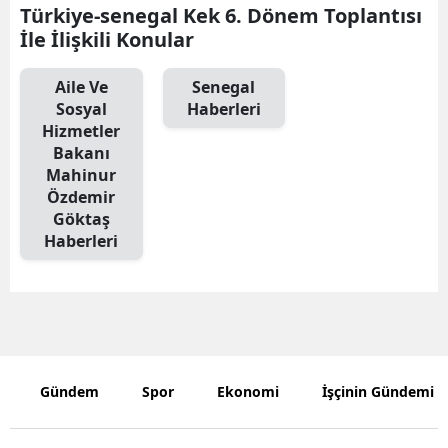
Türkiye-senegal Kek 6. Dönem Toplantısı
Edirne
İle İlişkili Konular
Elazığ
Aile Ve
Senegal
Erzincan
Sosyal
Haberleri
Hizmetler
Erzurum
Bakanı
Mahinur
Eskişehir
Özdemir
Göktaş
Gaziantep
Haberleri
Giresun
Gümüşhan
Hakkari
Gündem
Spor
Ekonomi
İşçinin Gündemi
Hatay
Isparta