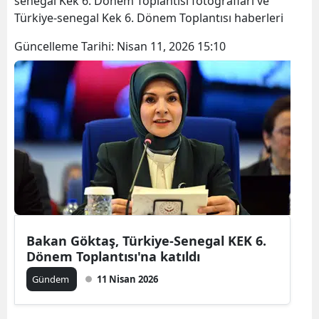
senegal Kek 6. Dönem Toplantısı fotoğrafları ve
Bilecik
Türkiye-senegal Kek 6. Dönem Toplantısı haberleri
Bingöl
Güncelleme Tarihi:
Nisan 11, 2026 15:10
Bitlis
Bolu
Burdur
Bursa
Çanakkale
Çankırı
Bakan Göktaş, Türkiye-Senegal KEK 6.
Çorum
Dönem Toplantısı'na katıldı
Denizli
Gündem
11 Nisan 2026
Diyarbakır