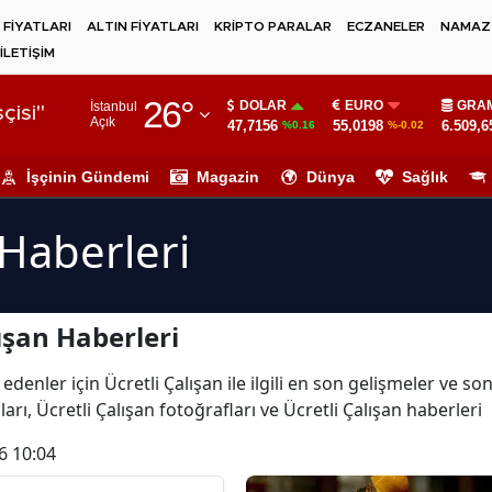
 FİYATLARI
ALTIN FİYATLARI
KRİPTO PARALAR
ECZANELER
NAMAZ 
İLETİŞİM
Adana
26
°
DOLAR
EURO
GRAM
İstanbul
Adıyaman
çisi"
Açık
47,7156
55,0198
6.509,6
%0.16
%-0.02
Afyonkarahisar
İşçinin Gündemi
Magazin
Dünya
Sağlık
Ağrı
 Haberleri
Amasya
Ankara
ışan Haberleri
Antalya
Artvin
denler için Ücretli Çalışan ile ilgili en son gelişmeler ve so
arı, Ücretli Çalışan fotoğrafları ve Ücretli Çalışan haberleri
Aydın
6 10:04
Balıkesir