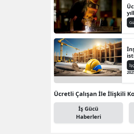
Üc
yıl
G
İn
is
İş
202
Ücretli Çalışan İle İlişkili 
İş Gücü
Haberleri