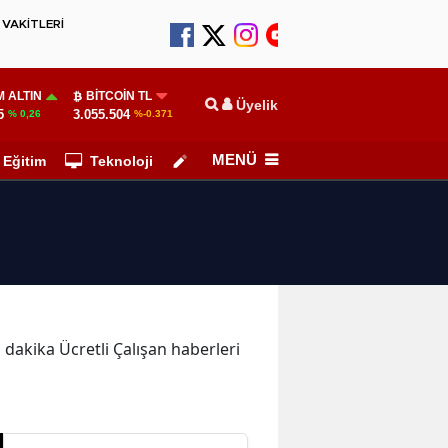
VAKİTLERİ
 ALTIN
BITCOIN TL
Üyelik
5
3.055.504
% 0,26
%-0.371
MENÜ
Eğitim
Teknoloji
Köşe Yazarları
n dakika Ücretli Çalışan haberleri