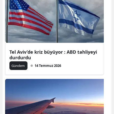
Bilecik
Bingöl
Bitlis
Bolu
Burdur
Tel Aviv’de kriz büyüyor : ABD tahliyeyi
durdurdu
Bursa
Gündem
14 Temmuz 2026
Çanakkale
Çankırı
Çorum
Denizli
Diyarbakır