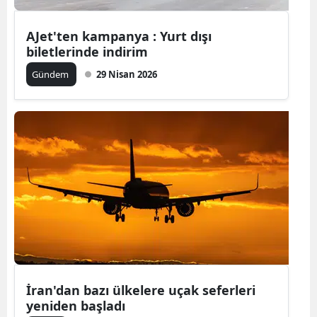
Yalova
AJet'ten kampanya : Yurt dışı
biletlerinde indirim
Karabük
Gündem
29 Nisan 2026
Kilis
Osmaniye
Düzce
İran'dan bazı ülkelere uçak seferleri
yeniden başladı