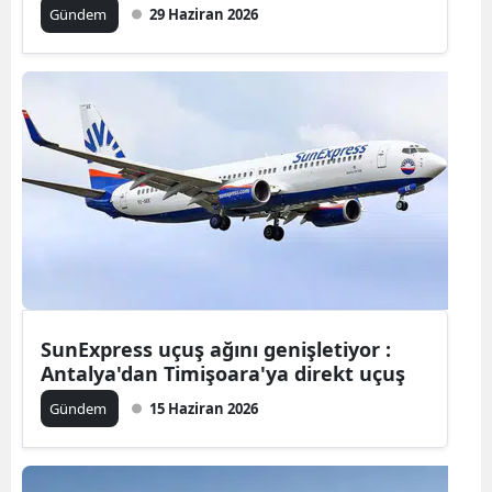
Gündem
29 Haziran 2026
Malatya
Manisa
Kahramanm
Mardin
Muğla
Muş
Nevşehir
SunExpress uçuş ağını genişletiyor :
Niğde
Antalya'dan Timişoara'ya direkt uçuş
Ordu
Gündem
15 Haziran 2026
Rize
Sakarya