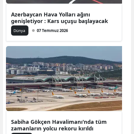
Mersin
Azerbaycan Hava Yolları ağını
genişletiyor : Kars uçuşu başlayacak
İstanbul
Dünya
07 Temmuz 2026
İzmir
Kars
Kastamonu
Kayseri
Kırklareli
Kırşehir
Kocaeli
Konya
Sabiha Gökçen Havalimanı'nda tüm
zamanların yolcu rekoru kırıldı
Kütahya