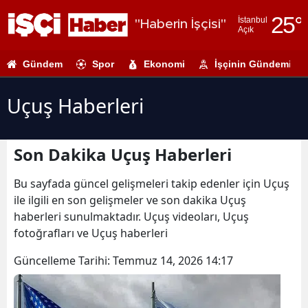
25
°
İstanbul
"Haberin İşçisi"
Açık
Adana
Gündem
Spor
Ekonomi
İşçinin Gündemi
Adıyaman
Afyonkarahi
Uçuş Haberleri
Ağrı
Son Dakika Uçuş Haberleri
Amasya
Ankara
Bu sayfada güncel gelişmeleri takip edenler için Uçuş
ile ilgili en son gelişmeler ve son dakika Uçuş
Antalya
haberleri sunulmaktadır. Uçuş videoları, Uçuş
fotoğrafları ve Uçuş haberleri
Artvin
Güncelleme Tarihi:
Temmuz 14, 2026 14:17
Aydın
Balıkesir