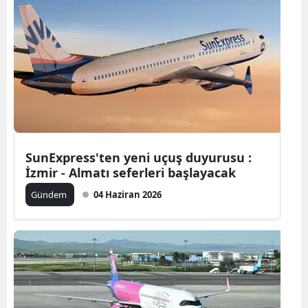
Samsun
Siirt
Sinop
Sivas
Tekirdağ
SunExpress'ten yeni uçuş duyurusu :
Tokat
İzmir - Almatı seferleri başlayacak
Trabzon
Gündem
04 Haziran 2026
Tunceli
Şanlıurfa
Uşak
Van