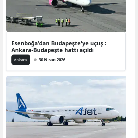
Yozgat
Zonguldak
Aksaray
Esenboğa'dan Budapeşte'ye uçuş :
Ankara-Budapeşte hattı açıldı
Bayburt
Ankara
30 Nisan 2026
Karaman
Kırıkkale
Batman
Şırnak
Bartın
Ardahan
Iğdır