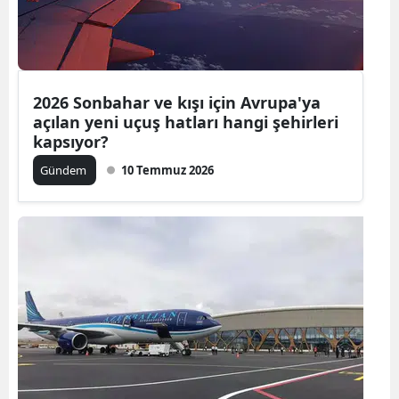
Edirne
Elazığ
Erzincan
2026 Sonbahar ve kışı için Avrupa'ya
açılan yeni uçuş hatları hangi şehirleri
Erzurum
kapsıyor?
Eskişehir
Gündem
10 Temmuz 2026
Gaziantep
Giresun
Gümüşhan
Hakkari
Hatay
Isparta