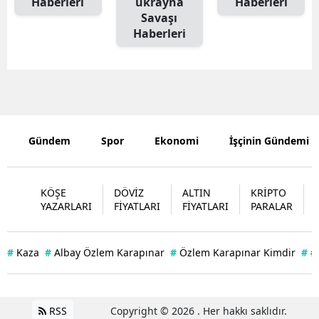
Haberleri
ukrayna
Haberleri
Savaşı
Edirne
Haberleri
Elazığ
Erzincan
Erzurum
Eskişehir
Gündem
Spor
Ekonomi
İşçinin Gündemi
Gaziantep
KÖŞE
DÖVİZ
ALTIN
KRİPTO
Giresun
YAZARLARI
FİYATLARI
FİYATLARI
PARALAR
Gümüşhan
Hakkari
#
Kaza
#
Albay Özlem Karapınar
#
Özlem Karapınar Kimdir
#
#
Hatay
Isparta
RSS
Copyright © 2026 . Her hakkı saklıdır.