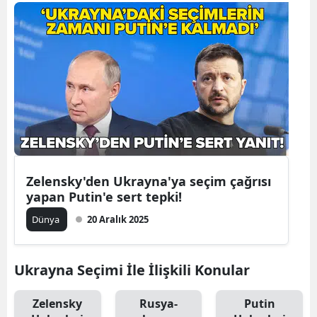
Bilecik
Bingöl
Bitlis
Bolu
Burdur
Bursa
Zelensky'den Ukrayna'ya seçim çağrısı
Çanakkale
yapan Putin'e sert tepki!
Çankırı
Dünya
20 Aralık 2025
Çorum
Ukrayna Seçimi İle İlişkili Konular
Denizli
Zelensky
Rusya-
Putin
Diyarbakır