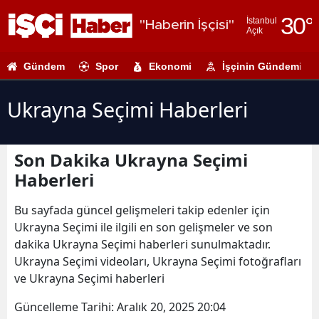
30
°
İstanbul
"Haberin İşçisi"
Açık
Adana
Gündem
Spor
Ekonomi
İşçinin Gündemi
Adıyaman
Afyonkarahi
Ukrayna Seçimi Haberleri
Ağrı
Son Dakika Ukrayna Seçimi
Amasya
Haberleri
Ankara
Bu sayfada güncel gelişmeleri takip edenler için
Antalya
Ukrayna Seçimi ile ilgili en son gelişmeler ve son
dakika Ukrayna Seçimi haberleri sunulmaktadır.
Artvin
Ukrayna Seçimi videoları, Ukrayna Seçimi fotoğrafları
Aydın
ve Ukrayna Seçimi haberleri
Balıkesir
Güncelleme Tarihi:
Aralık 20, 2025 20:04