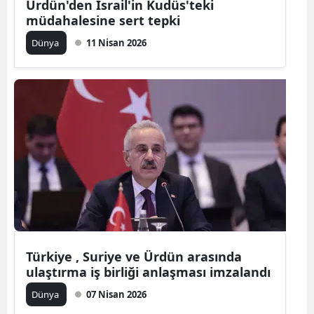
Ürdün'den İsrail'in Kudüs'teki
müdahalesine sert tepki
Yalova
Dünya
11 Nisan 2026
Karabük
Kilis
Osmaniye
Düzce
Türkiye , Suriye ve Ürdün arasında
ulaştırma iş birliği anlaşması imzalandı
Dünya
07 Nisan 2026