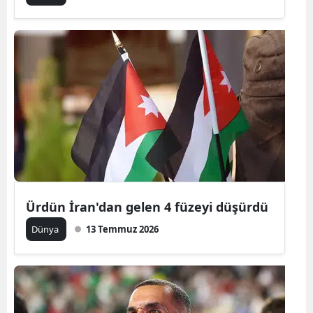
Malatya
Manisa
Kahramanm
Mardin
Muğla
Muş
Nevşehir
Ürdün İran'dan gelen 4 füzeyi düşürdü
Niğde
Dünya
13 Temmuz 2026
Ordu
Rize
Sakarya