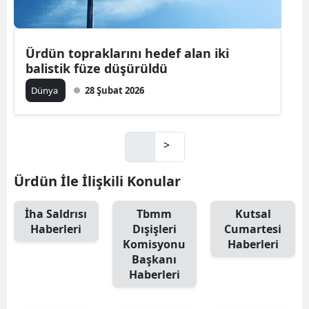
Ürdün topraklarını hedef alan iki
balistik füze düşürüldü
Dünya
28 Şubat 2026
>
Ürdün İle İlişkili Konular
İha Saldrısı
Tbmm
Kutsal
Haberleri
Dışişleri
Cumartesi
Komisyonu
Haberleri
Başkanı
Haberleri