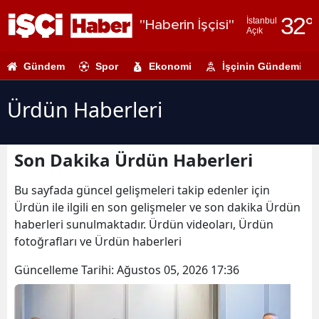
32
°
İstanbul
"Haberin İşçisi"
Açık
Adana
Gündem
Spor
Ekonomi
İşçinin Gündemi
Adıyaman
Afyonkarahi
Ürdün Haberleri
Ağrı
Son Dakika Ürdün Haberleri
Amasya
Ankara
Bu sayfada güncel gelişmeleri takip edenler için
Ürdün ile ilgili en son gelişmeler ve son dakika Ürdün
Antalya
haberleri sunulmaktadır. Ürdün videoları, Ürdün
fotoğrafları ve Ürdün haberleri
Artvin
Güncelleme Tarihi:
Ağustos 05, 2026 17:36
Aydın
Balıkesir