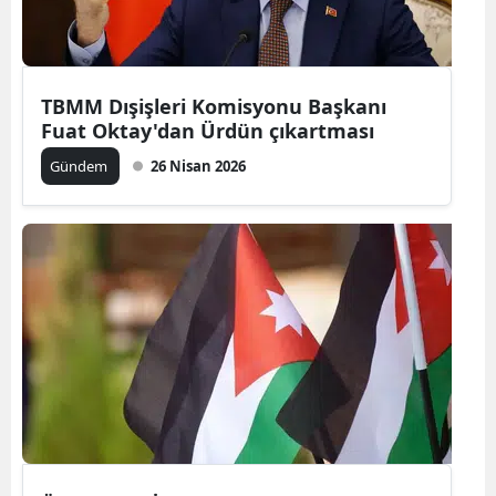
Yozgat
Zonguldak
TBMM Dışişleri Komisyonu Başkanı
Fuat Oktay'dan Ürdün çıkartması
Aksaray
Gündem
26 Nisan 2026
Bayburt
Karaman
Kırıkkale
Batman
Şırnak
Bartın
Ardahan
Iğdır