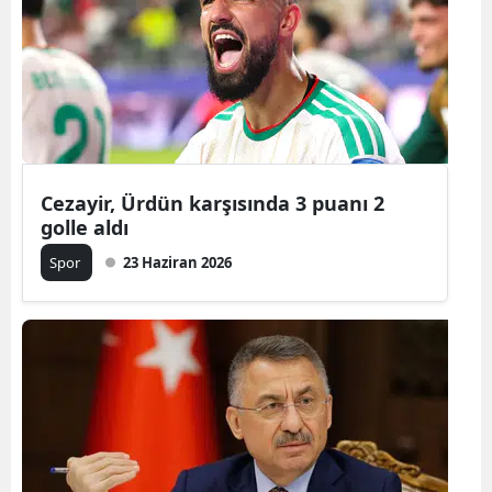
Samsun
Siirt
Sinop
Sivas
Cezayir, Ürdün karşısında 3 puanı 2
Tekirdağ
golle aldı
Tokat
Spor
23 Haziran 2026
Trabzon
Tunceli
Şanlıurfa
Uşak
Van