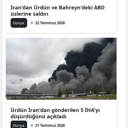
İran'dan Ürdün ve Bahreyn'deki ABD
Mersin
üslerine saldırı
İstanbul
Dünya
22 Temmuz 2026
İzmir
Kars
Kastamonu
Kayseri
Kırklareli
Kırşehir
Kocaeli
Ürdün İran'dan gönderilen 5 İHA'yı
Konya
düşürdüğünü açıkladı
Kütahya
Dünya
21 Temmuz 2026