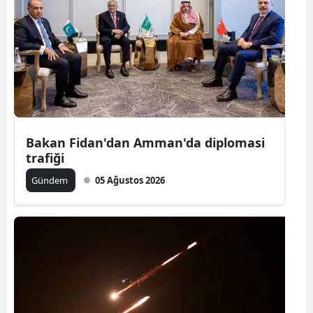
Bilecik
Bingöl
Bitlis
Bolu
Burdur
Bakan Fidan'dan Amman'da diplomasi
trafiği
Bursa
Gündem
05 Ağustos 2026
Çanakkale
Çankırı
Çorum
Denizli
Diyarbakır