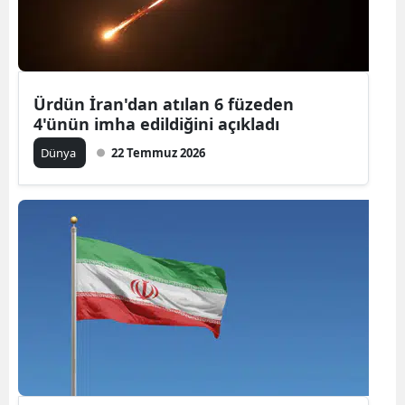
Edirne
Elazığ
Erzincan
Ürdün İran'dan atılan 6 füzeden
4'ünün imha edildiğini açıkladı
Erzurum
Dünya
22 Temmuz 2026
Eskişehir
Gaziantep
Giresun
Gümüşhan
Hakkari
Hatay
Isparta