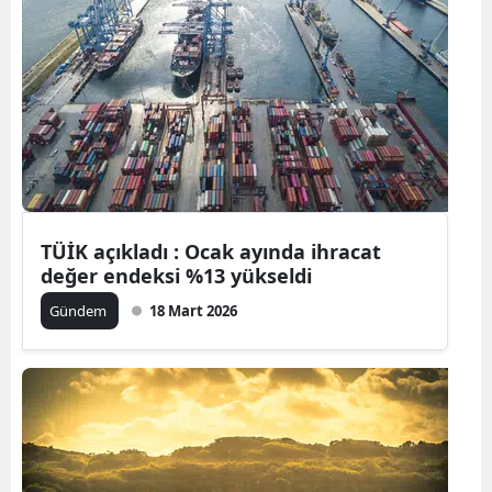
Samsun
Siirt
Sinop
Sivas
Tekirdağ
TÜİK açıkladı : Ocak ayında ihracat
Tokat
değer endeksi %13 yükseldi
Trabzon
Gündem
18 Mart 2026
Tunceli
Şanlıurfa
Uşak
Van