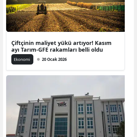
Yozgat
Zonguldak
Aksaray
Çiftçinin maliyet yükü artıyor! Kasım
ayı Tarım-GFE rakamları belli oldu
Bayburt
Ekonomi
20 Ocak 2026
Karaman
Kırıkkale
Batman
Şırnak
Bartın
Ardahan
Iğdır