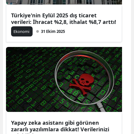
Yalova
Türkiye'nin Eylül 2025 dış ticaret
verileri: İhracat %2,8, ithalat %8,7 arttı!
Karabük
Ekonomi
31 Ekim 2025
Kilis
Osmaniye
Düzce
Yapay zeka asistanı gibi görünen
zararlı yazılımlara dikkat! Verilerinizi