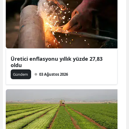
Bilecik
Bingöl
Bitlis
Bolu
Burdur
Üretici enflasyonu yıllık yüzde 27,83
oldu
Bursa
Gündem
03 Ağustos 2026
Çanakkale
Çankırı
Çorum
Denizli
Diyarbakır