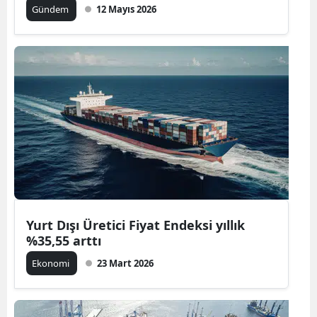
Gündem
12 Mayıs 2026
Malatya
Manisa
Kahramanm
Mardin
Muğla
Muş
Nevşehir
Yurt Dışı Üretici Fiyat Endeksi yıllık
Niğde
%35,55 arttı
Ordu
Ekonomi
23 Mart 2026
Rize
Sakarya