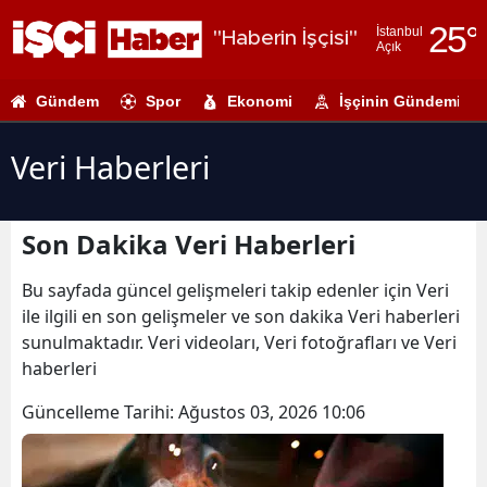
25
°
İstanbul
"Haberin İşçisi"
Açık
Adana
Gündem
Spor
Ekonomi
İşçinin Gündemi
Adıyaman
Afyonkarahi
Veri Haberleri
Ağrı
Son Dakika Veri Haberleri
Amasya
Ankara
Bu sayfada güncel gelişmeleri takip edenler için Veri
ile ilgili en son gelişmeler ve son dakika Veri haberleri
Antalya
sunulmaktadır. Veri videoları, Veri fotoğrafları ve Veri
haberleri
Artvin
Güncelleme Tarihi:
Ağustos 03, 2026 10:06
Aydın
Balıkesir