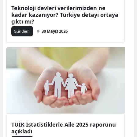
Teknoloji devleri verilerimizden ne
Mersin
kadar kazanıyor? Türkiye detayı ortaya
çıktı mı?
İstanbul
Gündem
30 Mayıs 2026
İzmir
Kars
Kastamonu
Kayseri
Kırklareli
Kırşehir
Kocaeli
Konya
TÜİK İstatistiklerle Aile 2025 raporunu
açıkladı
Kütahya