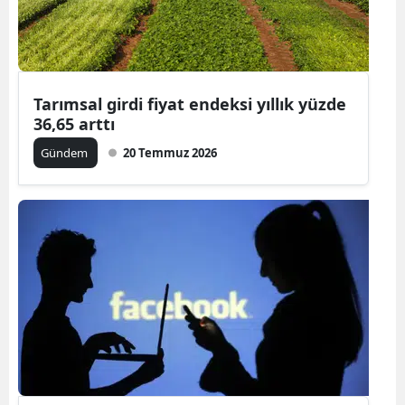
Edirne
Elazığ
Erzincan
Tarımsal girdi fiyat endeksi yıllık yüzde
36,65 arttı
Erzurum
Gündem
20 Temmuz 2026
Eskişehir
Gaziantep
Giresun
Gümüşhan
Hakkari
Hatay
Isparta