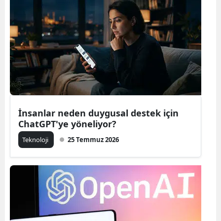
Samsun
Siirt
Sinop
Sivas
Tekirdağ
İnsanlar neden duygusal destek için
Tokat
ChatGPT'ye yöneliyor?
Trabzon
Teknoloji
25 Temmuz 2026
Tunceli
Şanlıurfa
Uşak
Van