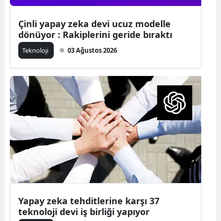
Mersin
Çinli yapay zeka devi ucuz modelle
dönüyor : Rakiplerini geride bıraktı
İstanbul
Teknoloji
03 Ağustos 2026
İzmir
Kars
Kastamonu
Kayseri
Kırklareli
Kırşehir
Kocaeli
Konya
Yapay zeka tehditlerine karşı 37
teknoloji devi iş birliği yapıyor
Kütahya