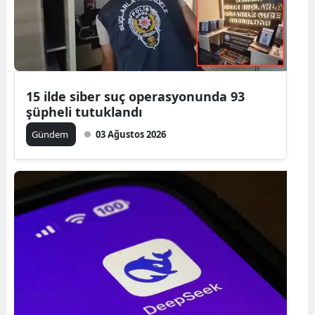
Edirne
Elazığ
Erzincan
15 ilde siber suç operasyonunda 93
Erzurum
şüpheli tutuklandı
Eskişehir
Gündem
03 Ağustos 2026
Gaziantep
Giresun
Gümüşhan
Hakkari
Hatay
Isparta