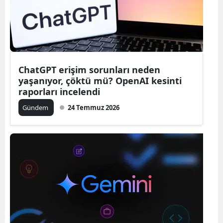
Yozgat
Zonguldak
Aksaray
ChatGPT erişim sorunları neden
yaşanıyor, çöktü mü? OpenAI kesinti
Bayburt
raporları incelendi
Karaman
Gündem
24 Temmuz 2026
Kırıkkale
Batman
Şırnak
Bartın
Ardahan
Iğdır