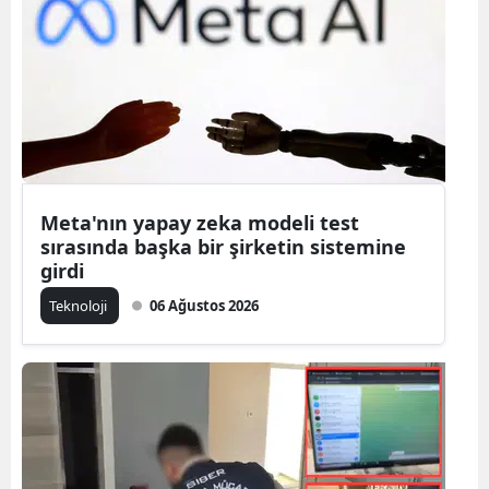
Bilecik
Bingöl
Bitlis
Bolu
Burdur
Meta'nın yapay zeka modeli test
sırasında başka bir şirketin sistemine
Bursa
girdi
Çanakkale
Teknoloji
06 Ağustos 2026
Çankırı
Çorum
Denizli
Diyarbakır