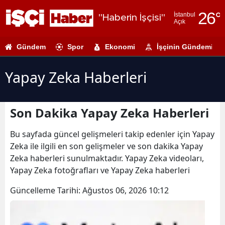
26
°
İstanbul
"Haberin İşçisi"
Açık
Adana
Gündem
Spor
Ekonomi
İşçinin Gündemi
Adıyaman
Afyonkarahi
Yapay Zeka Haberleri
Ağrı
Son Dakika Yapay Zeka Haberleri
Amasya
Ankara
Bu sayfada güncel gelişmeleri takip edenler için Yapay
Zeka ile ilgili en son gelişmeler ve son dakika Yapay
Antalya
Zeka haberleri sunulmaktadır. Yapay Zeka videoları,
Yapay Zeka fotoğrafları ve Yapay Zeka haberleri
Artvin
Güncelleme Tarihi:
Ağustos 06, 2026 10:12
Aydın
Balıkesir