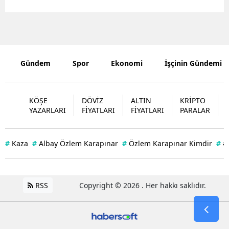
Edirne
Elazığ
Erzincan
Gündem
Spor
Ekonomi
İşçinin Gündemi
Erzurum
Eskişehir
KÖŞE
DÖVİZ
ALTIN
KRİPTO
YAZARLARI
FİYATLARI
FİYATLARI
PARALAR
Gaziantep
Giresun
#
Kaza
#
Albay Özlem Karapınar
#
Özlem Karapınar Kimdir
#
#
Gümüşhan
Hakkari
RSS
Copyright © 2026 . Her hakkı saklıdır.
Hatay
Isparta