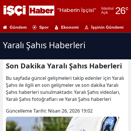
26
°
İstanbul
"Haberin İşçisi"
Açık
Adana
Gündem
Spor
Ekonomi
İşçinin Gündemi
Adıyaman
Afyonkarahi
Yaralı Şahıs Haberleri
Ağrı
Son Dakika Yaralı Şahıs Haberleri
Amasya
Ankara
Bu sayfada güncel gelişmeleri takip edenler için Yaralı
Şahıs ile ilgili en son gelişmeler ve son dakika Yaralı
Antalya
Şahıs haberleri sunulmaktadır. Yaralı Şahıs videoları,
Yaralı Şahıs fotoğrafları ve Yaralı Şahıs haberleri
Artvin
Güncelleme Tarihi:
Nisan 26, 2026 19:02
Aydın
Balıkesir