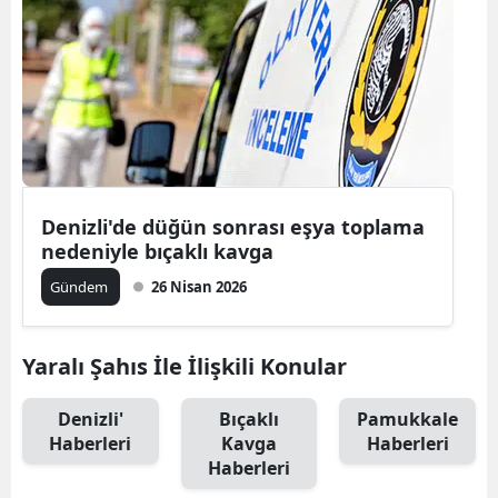
Bilecik
Bingöl
Bitlis
Bolu
Burdur
Denizli'de düğün sonrası eşya toplama
nedeniyle bıçaklı kavga
Bursa
Gündem
26 Nisan 2026
Çanakkale
Çankırı
Yaralı Şahıs İle İlişkili Konular
Çorum
Denizli'
Bıçaklı
Pamukkale
Denizli
Haberleri
Kavga
Haberleri
Haberleri
Diyarbakır