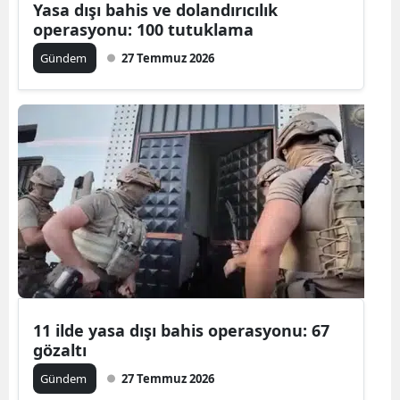
Yasa dışı bahis ve dolandırıcılık
operasyonu: 100 tutuklama
Malatya
Gündem
27 Temmuz 2026
Manisa
Kahramanm
Mardin
Muğla
Muş
Nevşehir
Niğde
Ordu
11 ilde yasa dışı bahis operasyonu: 67
gözaltı
Rize
Gündem
27 Temmuz 2026
Sakarya