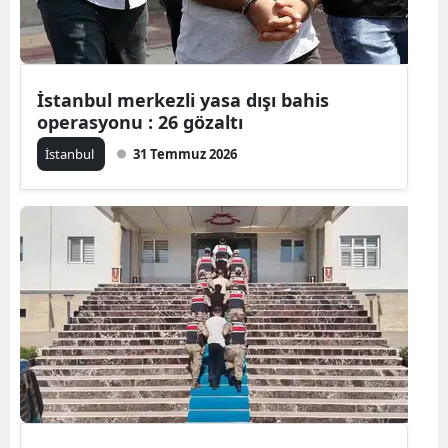
Mersin
İstanbul
İstanbul merkezli yasa dışı bahis
İzmir
operasyonu : 26 gözaltı
Kars
İstanbul
31 Temmuz 2026
Kastamonu
Kayseri
Kırklareli
Kırşehir
Kocaeli
Konya
Kütahya