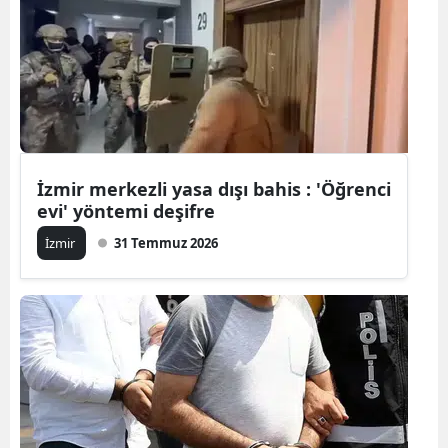
Edirne
Elazığ
Erzincan
Erzurum
İzmir merkezli yasa dışı bahis : 'Öğrenci
Eskişehir
evi' yöntemi deşifre
Gaziantep
İzmir
31 Temmuz 2026
Giresun
Gümüşhan
Hakkari
Hatay
Isparta