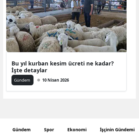
Bilecik
Bingöl
Bitlis
Bolu
Burdur
Bu yıl kurban kesim ücreti ne kadar?
İşte detaylar
Bursa
Gündem
10 Nisan 2026
Çanakkale
Çankırı
Çorum
Denizli
Gündem
Spor
Ekonomi
İşçinin Gündemi
Diyarbakır