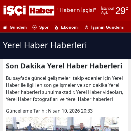
29
°
İstanbul
"Haberin İşçisi"
Açık
Adana
Gündem
Spor
Ekonomi
İşçinin Gündemi
Adıyaman
Afyonkarahi
Yerel Haber Haberleri
Ağrı
Son Dakika Yerel Haber Haberleri
Amasya
Ankara
Bu sayfada güncel gelişmeleri takip edenler için Yerel
Haber ile ilgili en son gelişmeler ve son dakika Yerel
Antalya
Haber haberleri sunulmaktadır. Yerel Haber videoları,
Yerel Haber fotoğrafları ve Yerel Haber haberleri
Artvin
Güncelleme Tarihi:
Nisan 10, 2026 20:33
Aydın
Balıkesir