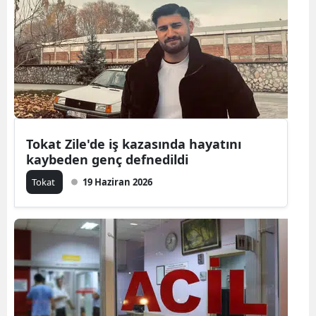
Bilecik
Bingöl
Bitlis
Bolu
Burdur
Tokat Zile'de iş kazasında hayatını
kaybeden genç defnedildi
Bursa
Tokat
19 Haziran 2026
Çanakkale
Çankırı
Çorum
Denizli
Diyarbakır