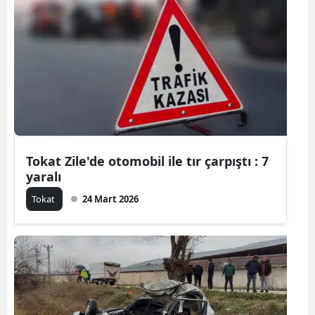
Samsun
Siirt
Sinop
Sivas
Tekirdağ
Tokat Zile'de otomobil ile tır çarpıştı : 7
Tokat
yaralı
Trabzon
Tokat
24 Mart 2026
Tunceli
Şanlıurfa
Uşak
Van