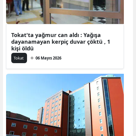
Edirne
Elazığ
Erzincan
Tokat'ta yağmur can aldı : Yağışa
dayanamayan kerpiç duvar çöktü , 1
Erzurum
kişi öldü
Eskişehir
Tokat
06 Mayıs 2026
Gaziantep
Giresun
Gümüşhan
Hakkari
Hatay
Isparta