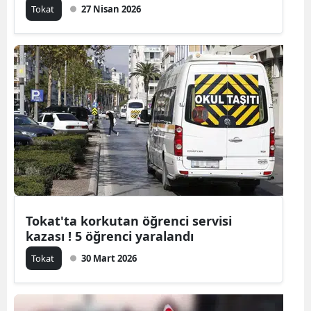
Tokat
27 Nisan 2026
Malatya
Manisa
Kahramanm
Mardin
Muğla
Muş
Nevşehir
Tokat'ta korkutan öğrenci servisi
Niğde
kazası ! 5 öğrenci yaralandı
Ordu
Tokat
30 Mart 2026
Rize
Sakarya