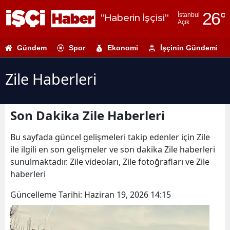
26
°
İstanbul
"Haberin İşçisi"
Açık
Adana
Gündem
Spor
Ekonomi
İşçinin Gündemi
Adıyaman
Afyonkarahi
Zile Haberleri
Ağrı
Son Dakika Zile Haberleri
Amasya
Ankara
Bu sayfada güncel gelişmeleri takip edenler için Zile
ile ilgili en son gelişmeler ve son dakika Zile haberleri
Antalya
sunulmaktadır. Zile videoları, Zile fotoğrafları ve Zile
haberleri
Artvin
Güncelleme Tarihi:
Haziran 19, 2026 14:15
Aydın
Balıkesir