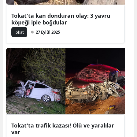
Yalova
Tokat'ta kan donduran olay: 3 yavru
köpeği iple boğdular
Karabük
Tokat
27 Eylül 2025
Kilis
Osmaniye
Düzce
Tokat'ta trafik kazası! Ölü ve yaralılar
var