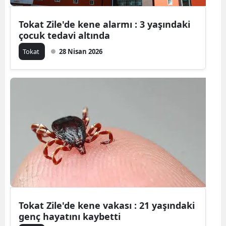
Mersin
Tokat Zile'de kene alarmı : 3 yaşındaki
çocuk tedavi altında
İstanbul
Tokat
28 Nisan 2026
İzmir
Kars
Kastamonu
Kayseri
Kırklareli
Kırşehir
Kocaeli
Konya
Tokat Zile'de kene vakası : 21 yaşındaki
genç hayatını kaybetti
Kütahya