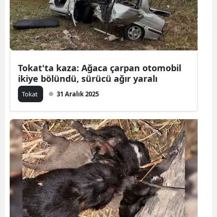
Yozgat
Zonguldak
Aksaray
Tokat'ta kaza: Ağaca çarpan otomobil
ikiye bölündü, sürücü ağır yaralı
Bayburt
Tokat
31 Aralık 2025
Karaman
Kırıkkale
Batman
Şırnak
Bartın
Ardahan
Iğdır