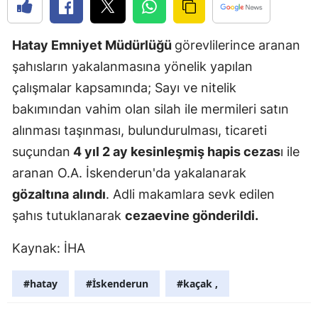
Edirne
Hatay Emniyet Müdürlüğü
görevlilerince aranan
Elazığ
şahısların yakalanmasına yönelik yapılan
Erzincan
çalışmalar kapsamında; Sayı ve nitelik
Erzurum
bakımından vahim olan silah ile mermileri satın
alınması taşınması, bulundurulması, ticareti
Eskişehir
suçundan
4 yıl 2 ay kesinleşmiş hapis cezas
ı ile
Gaziantep
aranan O.A. İskenderun'da yakalanarak
Giresun
gözaltına
alındı
. Adli makamlara sevk edilen
şahıs tutuklanarak
cezaevine gönderildi.
Gümüşhan
Kaynak: İHA
Hakkari
Hatay
#hatay
#İskenderun
#kaçak ,
Isparta