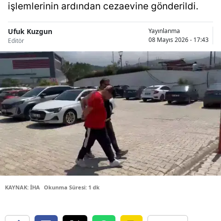
işlemlerinin ardından cezaevine gönderildi.
Bilecik
Bingöl
Ufuk Kuzgun
Yayınlanma
08 Mayıs 2026 - 17:43
Editör
Bitlis
Bolu
Burdur
Bursa
Çanakkale
Çankırı
Çorum
KAYNAK: İHA
Okunma Süresi: 1 dk
Denizli
Diyarbakır