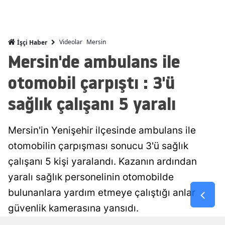
Mersin
İstanbul
Videolar
Mersin
İşçi Haber
Mersin'de ambulans ile
İzmir
otomobil çarpıştı : 3'ü
Kars
sağlık çalışanı 5 yaralı
Kastamonu
Kayseri
Mersin'in Yenişehir ilçesinde ambulans ile
Kırklareli
otomobilin çarpışması sonucu 3'ü sağlık
Kırşehir
çalışanı 5 kişi yaralandı. Kazanın ardından
yaralı sağlık personelinin otomobilde
Kocaeli
bulunanlara yardım etmeye çalıştığı anlar
Konya
güvenlik kamerasına yansıdı.
Kütahya