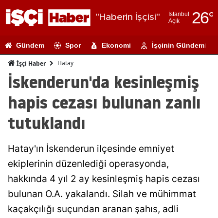
26
°
İstanbul
"Haberin İşçisi"
Açık
Adana
Gündem
Spor
Ekonomi
İşçinin Gündemi
Adıyaman
Hatay
İşçi Haber
Afyonkarahi
İskenderun'da kesinleşmiş
Ağrı
hapis cezası bulunan zanlı
Amasya
tutuklandı
Ankara
Hatay'ın İskenderun ilçesinde emniyet
Antalya
ekiplerinin düzenlediği operasyonda,
Artvin
hakkında 4 yıl 2 ay kesinleşmiş hapis cezası
Aydın
bulunan O.A. yakalandı. Silah ve mühimmat
kaçakçılığı suçundan aranan şahıs, adli
Balıkesir