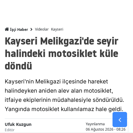
Malatya
Manisa
Videolar
Kayseri
İşçi Haber
Kahramanm
Kayseri Melikgazi'de seyir
Mardin
halindeki motosiklet küle
Muğla
döndü
Muş
Kayseri'nin Melikgazi ilçesinde hareket
Nevşehir
halindeyken aniden alev alan motosiklet,
Niğde
itfaiye ekiplerinin müdahalesiyle söndürüldü.
Ordu
Yangında motosiklet kullanılamaz hale geldi.
Rize
Ufuk Kuzgun
Yayınlanma
06 Ağustos 2026 - 08:26
Editör
Sakarya