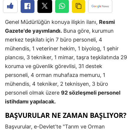
Edirne
Elazığ
Genel Müdürlüğün konuya ilişkin ilanı,
Resmi
Gazete'de yayımlandı.
Buna göre, kurumun
Erzincan
merkez teşkilatı için 7 büro personeli, 4
Erzurum
mühendis, 1 veteriner hekim, 1 biyolog, 1 şehir
Eskişehir
plancısı, 3 tekniker, 1 mimar, taşra teşkilatında 29
koruma ve güvenlik görevlisi, 31 destek
Gaziantep
personeli, 4 orman muhafaza memuru, 1
Giresun
mühendis, 4 tekniker, 2 teknisyen, 3 büro
Gümüşhan
personeli olmak üzere
92 sözleşmeli personel
istihdamı yapılacak.
Hakkari
BAŞVURULAR NE ZAMAN BAŞLIYOR?
Hatay
Başvurular, e-Devlet'te "Tarım ve Orman
Isparta