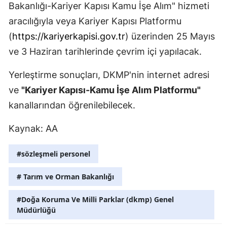
Bakanlığı-Kariyer Kapısı Kamu İşe Alım" hizmeti
Mersin
aracılığıyla veya Kariyer Kapısı Platformu
İstanbul
(
https://kariyerkapisi.gov.tr
) üzerinden 25 Mayıs
ve 3 Haziran tarihlerinde çevrim içi yapılacak.
İzmir
Yerleştirme sonuçları, DKMP'nin internet adresi
Kars
ve
"Kariyer Kapısı-Kamu İşe Alım Platformu"
Kastamonu
kanallarından öğrenilebilecek.
Kayseri
Kaynak: AA
Kırklareli
#sözleşmeli personel
Kırşehir
# Tarım ve Orman Bakanlığı
Kocaeli
#Doğa Koruma Ve Milli Parklar (dkmp) Genel
Konya
Müdürlüğü
Kütahya