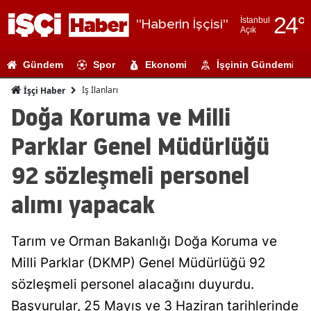
24
°
İstanbul
"Haberin İşçisi"
Açık
Adana
Gündem
Spor
Ekonomi
İşçinin Gündemi
Adıyaman
İş İlanları
İşçi Haber
Afyonkarahi
Doğa Koruma ve Milli
Ağrı
Parklar Genel Müdürlüğü
Amasya
92 sözleşmeli personel
Ankara
alımı yapacak
Antalya
Tarım ve Orman Bakanlığı Doğa Koruma ve
Artvin
Milli Parklar (DKMP) Genel Müdürlüğü 92
Aydın
sözleşmeli personel alacağını duyurdu.
Balıkesir
Başvurular, 25 Mayıs ve 3 Haziran tarihlerinde