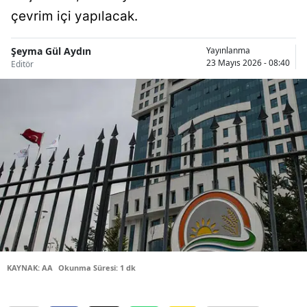
çevrim içi yapılacak.
Bilecik
Bingöl
Şeyma Gül Aydın
Yayınlanma
23 Mayıs 2026 - 08:40
Editör
Bitlis
Bolu
Burdur
Bursa
Çanakkale
Çankırı
Çorum
Denizli
KAYNAK: AA
Okunma Süresi: 1 dk
Diyarbakır