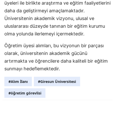
üyeleri ile birlikte araştırma ve eğitim faaliyetlerini
Samsun
daha da geliştirmeyi amaçlamaktadır.
Üniversitenin akademik vizyonu, ulusal ve
Siirt
uluslararası düzeyde tanınan bir eğitim kurumu
Sinop
olma yolunda ilerlemeyi içermektedir.
Sivas
Öğretim üyesi alımları, bu vizyonun bir parçası
Tekirdağ
olarak, üniversitenin akademik gücünü
artırmakta ve öğrencilere daha kaliteli bir eğitim
Tokat
sunmayı hedeflemektedir.
Trabzon
#Alım İlanı
#Giresun Üniversitesi
Tunceli
Şanlıurfa
#öğretim görevlisi
Uşak
Van