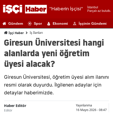
İstanbul
"Haberin İşçisi"
Parçalı az bulutlu
Adana
Gündem
Spor
Ekonomi
İşçinin Gündemi
Adıyaman
İş İlanları
İşçi Haber
Afyonkarahi
Giresun Üniversitesi hangi
Ağrı
alanlarda yeni öğretim
Amasya
üyesi alacak?
Ankara
Giresun Üniversitesi, öğretim üyesi alım ilanını
Antalya
resmi olarak duyurdu. İlgilenen adaylar için
Artvin
detaylar haberimizde.
Aydın
Haber Editör
Yayınlanma
Balıkesir
16 Mayıs 2026 - 08:47
Editör