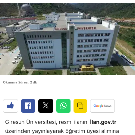
Bilecik
Bingöl
Bitlis
Bolu
Burdur
Bursa
Çanakkale
Okunma Süresi: 2 dk
Çankırı
Çorum
Denizli
Giresun Üniversitesi, resmi ilanını
İlan.gov.tr
Diyarbakır
üzerinden yayınlayarak öğretim üyesi alımına