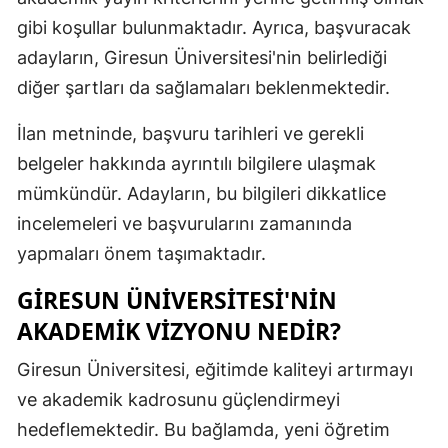
gibi koşullar bulunmaktadır. Ayrıca, başvuracak
Malatya
adayların, Giresun Üniversitesi'nin belirlediği
Manisa
diğer şartları da sağlamaları beklenmektedir.
Kahramanm
İlan metninde, başvuru tarihleri ve gerekli
Mardin
belgeler hakkında ayrıntılı bilgilere ulaşmak
mümkündür. Adayların, bu bilgileri dikkatlice
Muğla
incelemeleri ve başvurularını zamanında
Muş
yapmaları önem taşımaktadır.
Nevşehir
GIRESUN ÜNIVERSITESI'NIN
Niğde
AKADEMIK VIZYONU NEDIR?
Ordu
Giresun Üniversitesi, eğitimde kaliteyi artırmayı
ve akademik kadrosunu güçlendirmeyi
Rize
hedeflemektedir. Bu bağlamda, yeni öğretim
Sakarya