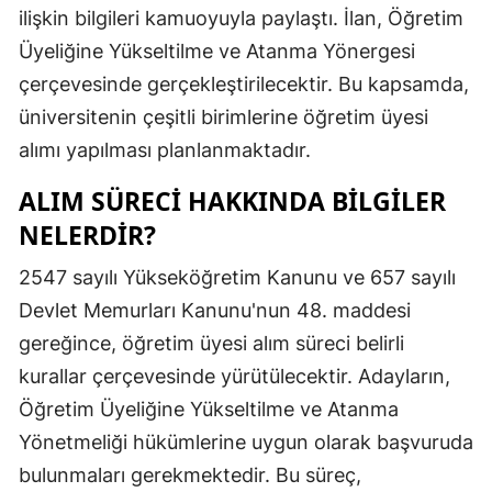
ilişkin bilgileri kamuoyuyla paylaştı. İlan, Öğretim
Edirne
Üyeliğine Yükseltilme ve Atanma Yönergesi
Elazığ
çerçevesinde gerçekleştirilecektir. Bu kapsamda,
üniversitenin çeşitli birimlerine öğretim üyesi
Erzincan
alımı yapılması planlanmaktadır.
Erzurum
ALIM SÜRECI HAKKINDA BILGILER
Eskişehir
NELERDIR?
Gaziantep
2547 sayılı Yükseköğretim Kanunu ve 657 sayılı
Giresun
Devlet Memurları Kanunu'nun 48. maddesi
gereğince, öğretim üyesi alım süreci belirli
Gümüşhan
kurallar çerçevesinde yürütülecektir. Adayların,
Hakkari
Öğretim Üyeliğine Yükseltilme ve Atanma
Hatay
Yönetmeliği hükümlerine uygun olarak başvuruda
bulunmaları gerekmektedir. Bu süreç,
Isparta