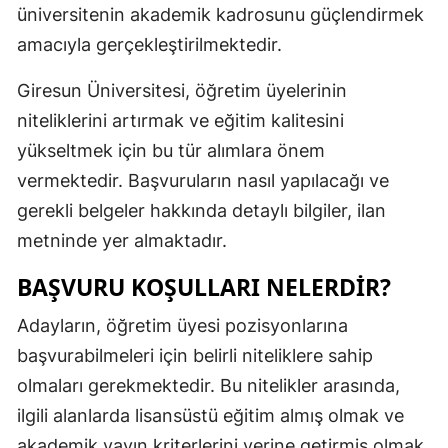
üniversitenin akademik kadrosunu güçlendirmek
Mersin
amacıyla gerçekleştirilmektedir.
İstanbul
Giresun Üniversitesi, öğretim üyelerinin
İzmir
niteliklerini artırmak ve eğitim kalitesini
yükseltmek için bu tür alımlara önem
Kars
vermektedir. Başvuruların nasıl yapılacağı ve
Kastamonu
gerekli belgeler hakkında detaylı bilgiler, ilan
Kayseri
metninde yer almaktadır.
Kırklareli
BAŞVURU KOŞULLARI NELERDIR?
Kırşehir
Adayların, öğretim üyesi pozisyonlarına
başvurabilmeleri için belirli niteliklere sahip
Kocaeli
olmaları gerekmektedir. Bu nitelikler arasında,
Konya
ilgili alanlarda lisansüstü eğitim almış olmak ve
Kütahya
akademik yayın kriterlerini yerine getirmiş olmak