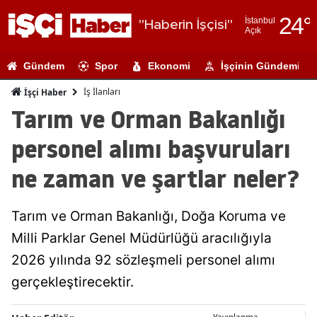
24
°
İstanbul
"Haberin İşçisi"
Açık
Adana
Gündem
Spor
Ekonomi
İşçinin Gündemi
Adıyaman
İş İlanları
İşçi Haber
Afyonkarahi
Tarım ve Orman Bakanlığı
Ağrı
personel alımı başvuruları
Amasya
ne zaman ve şartlar neler?
Ankara
Tarım ve Orman Bakanlığı, Doğa Koruma ve
Antalya
Milli Parklar Genel Müdürlüğü aracılığıyla
Artvin
2026 yılında 92 sözleşmeli personel alımı
Aydın
gerçekleştirecektir.
Balıkesir