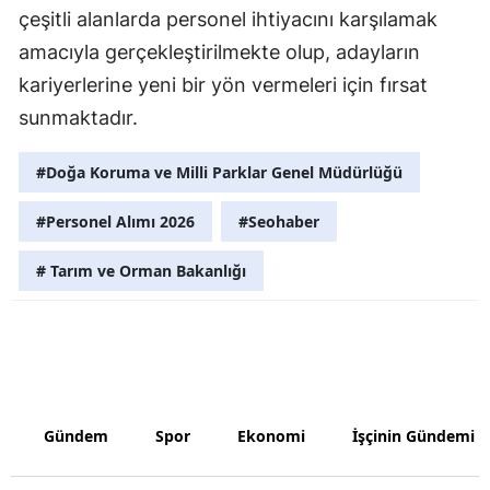
çeşitli alanlarda personel ihtiyacını karşılamak
Samsun
amacıyla gerçekleştirilmekte olup, adayların
Siirt
kariyerlerine yeni bir yön vermeleri için fırsat
sunmaktadır.
Sinop
Sivas
#Doğa Koruma ve Milli Parklar Genel Müdürlüğü
Tekirdağ
#Personel Alımı 2026
#Seohaber
Tokat
# Tarım ve Orman Bakanlığı
Trabzon
Tunceli
Şanlıurfa
Gündem
Spor
Ekonomi
İşçinin Gündemi
Uşak
Van