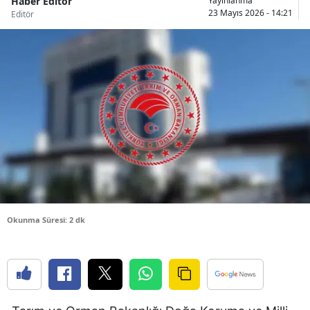
Haber Editör
Yayınlanma
23 Mayıs 2026 - 14:21
Editör
Bilecik
Bingöl
Bitlis
Bolu
Burdur
Bursa
Çanakkale
Çankırı
Okunma Süresi: 2 dk
Çorum
Denizli
Diyarbakır