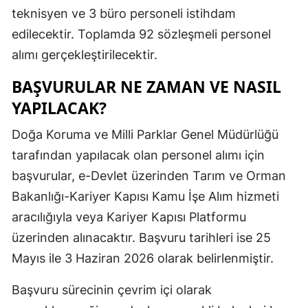
teknisyen ve 3 büro personeli istihdam
Mersin
edilecektir. Toplamda 92 sözleşmeli personel
İstanbul
alımı gerçekleştirilecektir.
İzmir
BAŞVURULAR NE ZAMAN VE NASIL
YAPILACAK?
Kars
Kastamonu
Doğa Koruma ve Milli Parklar Genel Müdürlüğü
tarafından yapılacak olan personel alımı için
Kayseri
başvurular, e-Devlet üzerinden Tarım ve Orman
Kırklareli
Bakanlığı-Kariyer Kapısı Kamu İşe Alım hizmeti
aracılığıyla veya Kariyer Kapısı Platformu
Kırşehir
üzerinden alınacaktır. Başvuru tarihleri ise 25
Kocaeli
Mayıs ile 3 Haziran 2026 olarak belirlenmiştir.
Konya
Başvuru sürecinin çevrim içi olarak
Kütahya