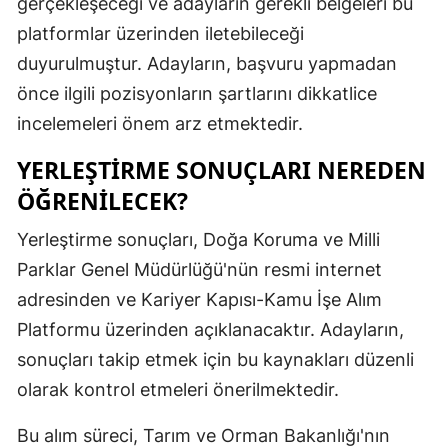
gerçekleşeceği ve adayların gerekli belgeleri bu
Malatya
platformlar üzerinden iletebileceği
duyurulmuştur. Adayların, başvuru yapmadan
Manisa
önce ilgili pozisyonların şartlarını dikkatlice
Kahramanm
incelemeleri önem arz etmektedir.
Mardin
YERLEŞTIRME SONUÇLARI NEREDEN
ÖĞRENILECEK?
Muğla
Muş
Yerleştirme sonuçları, Doğa Koruma ve Milli
Parklar Genel Müdürlüğü'nün resmi internet
Nevşehir
adresinden ve Kariyer Kapısı-Kamu İşe Alım
Niğde
Platformu üzerinden açıklanacaktır. Adayların,
sonuçları takip etmek için bu kaynakları düzenli
Ordu
olarak kontrol etmeleri önerilmektedir.
Rize
Bu alım süreci, Tarım ve Orman Bakanlığı'nın
Sakarya