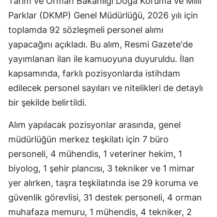
Tarım ve Orman Bakanlığı Doğa Koruma ve Milli
Edirne
Parklar (DKMP) Genel Müdürlüğü, 2026 yılı için
toplamda 92 sözleşmeli personel alımı
Elazığ
yapacağını açıkladı. Bu alım, Resmi Gazete'de
Erzincan
yayımlanan ilan ile kamuoyuna duyuruldu. İlan
Erzurum
kapsamında, farklı pozisyonlarda istihdam
edilecek personel sayıları ve nitelikleri de detaylı
Eskişehir
bir şekilde belirtildi.
Gaziantep
Alım yapılacak pozisyonlar arasında, genel
Giresun
müdürlüğün merkez teşkilatı için 7 büro
Gümüşhan
personeli, 4 mühendis, 1 veteriner hekim, 1
biyolog, 1 şehir plancısı, 3 tekniker ve 1 mimar
Hakkari
yer alırken, taşra teşkilatında ise 29 koruma ve
Hatay
güvenlik görevlisi, 31 destek personeli, 4 orman
Isparta
muhafaza memuru, 1 mühendis, 4 tekniker, 2