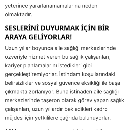
yeterince yararlanamamalarına neden
Mersin
olmaktadır.
İstanbul
SESLERINI DUYURMAK IÇIN BIR
İzmir
ARAYA GELIYORLAR!
Kars
Uzun yıllar boyunca aile sağlığı merkezlerinde
Kastamonu
özveriyle hizmet veren bu sağlık çalışanları,
kariyer planlamalarını istedikleri gibi
Kayseri
gerçekleştiremiyorlar. İstihdam koşullarındaki
Kırklareli
belirsizlikler ve sosyal güvence eksikliği ile başa
çıkmakta zorlanıyor. Buna istinaden aile sağlığı
Kırşehir
merkezlerinde taşeron olarak görev yapan sağlık
Kocaeli
çalışanları, uzun yıllardır bekledikleri kadro
Konya
müjdesi için yetkililere çağrıda bulunuyorlar.
Kütahya