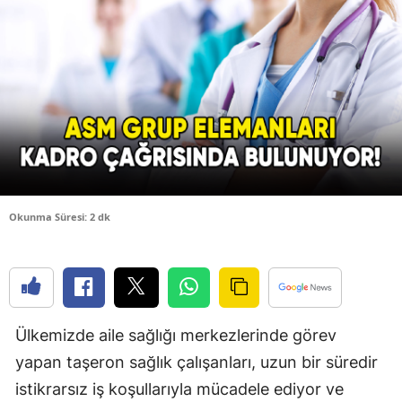
Bilecik
Bingöl
Bitlis
Bolu
Burdur
Bursa
Okunma Süresi: 2 dk
Çanakkale
Çankırı
Çorum
Ülkemizde aile sağlığı merkezlerinde görev
Denizli
yapan taşeron sağlık çalışanları, uzun bir süredir
Diyarbakır
istikrarsız iş koşullarıyla mücadele ediyor ve