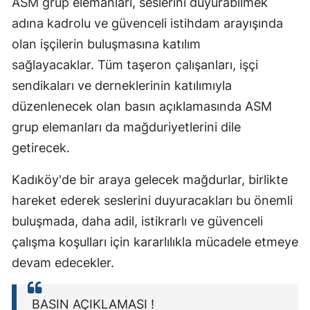
ASM grup elemanları, seslerini duyurabilmek
Malatya
adına kadrolu ve güvenceli istihdam arayışında
olan işçilerin buluşmasına katılım
Manisa
sağlayacaklar. Tüm taşeron çalışanları, işçi
Kahramanm
sendikaları ve derneklerinin katılımıyla
düzenlenecek olan basın açıklamasında ASM
Mardin
grup elemanları da mağduriyetlerini dile
Muğla
getirecek.
Muş
Kadıköy'de bir araya gelecek mağdurlar, birlikte
Nevşehir
hareket ederek seslerini duyuracakları bu önemli
Niğde
buluşmada, daha adil, istikrarlı ve güvenceli
çalışma koşulları için kararlılıkla mücadele etmeye
Ordu
devam edecekler.
Rize
BASIN AÇIKLAMASI !
Sakarya