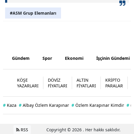
Yozgat
#ASM Grup Elemanları
Zonguldak
Aksaray
Bayburt
Gündem
Spor
Ekonomi
İşçinin Gündemi
Karaman
Kırıkkale
KÖŞE
DÖVİZ
ALTIN
KRİPTO
Batman
YAZARLARI
FİYATLARI
FİYATLARI
PARALAR
Şırnak
#
Kaza
#
Albay Özlem Karapınar
#
Özlem Karapınar Kimdir
#
#
Bartın
Ardahan
RSS
Copyright © 2026 . Her hakkı saklıdır.
Iğdır