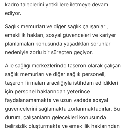
kadro taleplerini yetkililere iletmeye devam
Edirne
ediyor.
Elazığ
Sağlık memurları ve diğer sağlık çalışanları,
Erzincan
emeklilik hakları, sosyal güvenceleri ve kariyer
Erzurum
planlamaları konusunda yaşadıkları sorunlar
nedeniyle zorlu bir süreçten geçiyor.
Eskişehir
Aile sağlığı merkezlerinde taşeron olarak çalışan
Gaziantep
sağlık memurları ve diğer sağlık personeli,
Giresun
taşeron firmaları aracılığıyla istihdam edildikleri
Gümüşhan
için personel haklarından yeterince
faydalanamamakta ve uzun vadede sosyal
Hakkari
güvencelerini sağlamakta zorlanmaktadırlar. Bu
Hatay
durum, çalışanların gelecekleri konusunda
Isparta
belirsizlik oluşturmakta ve emeklilik haklarından