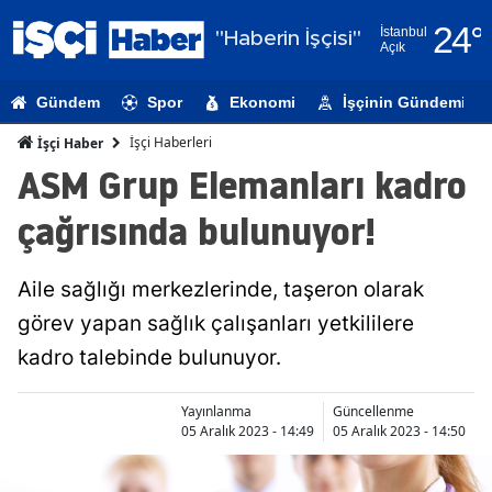
24
°
İstanbul
"Haberin İşçisi"
Açık
Adana
Gündem
Spor
Ekonomi
İşçinin Gündemi
Adıyaman
İşçi Haberleri
İşçi Haber
Afyonkarahi
ASM Grup Elemanları kadro
Ağrı
çağrısında bulunuyor!
Amasya
Aile sağlığı merkezlerinde, taşeron olarak
Ankara
görev yapan sağlık çalışanları yetkililere
Antalya
kadro talebinde bulunuyor.
Artvin
Yayınlanma
Güncellenme
Aydın
05 Aralık 2023 - 14:49
05 Aralık 2023 - 14:50
Balıkesir