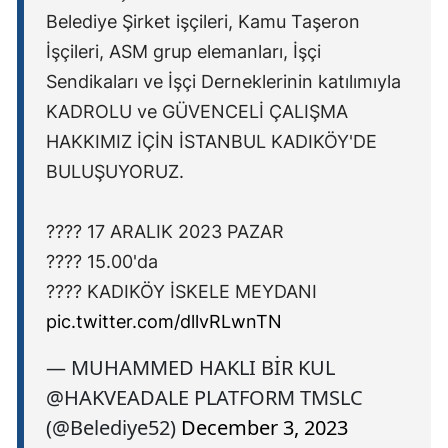
Belediye Şirket işçileri, Kamu Taşeron
Samsun
İşçileri, ASM grup elemanları, İşçi
Siirt
Sendikaları ve İşçi Derneklerinin katılımıyla
KADROLU ve GÜVENCELİ ÇALIŞMA
Sinop
HAKKIMIZ İÇİN İSTANBUL KADIKÖY'DE
Sivas
BULUŞUYORUZ.
Tekirdağ
????️ 17 ARALIK 2023 PAZAR
Tokat
???? 15.00'da
Trabzon
???? KADIKÖY İSKELE MEYDANI
pic.twitter.com/dllvRLwnTN
Tunceli
Şanlıurfa
— MUHAMMED HAKLI BİR KUL
@HAKVEADALE PLATFORM TMSLC
Uşak
(@Belediye52)
December 3, 2023
Van