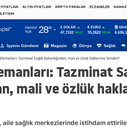
 FİYATLARI
ALTIN FİYATLARI
KRİPTO PARALAR
ECZANELER
NAMAZ 
İLETİŞİM
Adana
28
°
DOLAR
EURO
GRA
İstanbul
Adıyaman
çisi"
Açık
47,7102
55,2622
6.696,
%0.17
%0.44
Afyonkarahisar
İşçinin Gündemi
Magazin
Dünya
Sağlık
Ağrı
lemanları: Tazminat Sağlık Bakanlığından, mali ve özlük haklarımız kimden?
Amasya
emanları: Tazminat Sa
Ankara
n, mali ve özlük hakl
Antalya
Artvin
Aydın
Balıkesir
, aile sağlık merkezlerinde istihdam ettiri