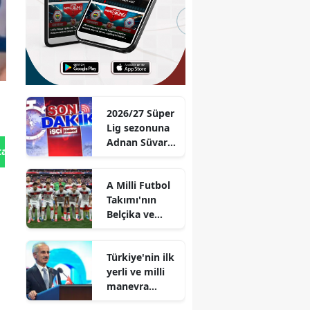
2026/27 Süper
Lig sezonuna
Adnan Süvari
tan Gönder
ismi verildi
A Milli Futbol
Takımı'nın
Belçika ve
Fransa
maçlarını
Türkiye'nin ilk
oynayacağı
yerli ve milli
statlar
manevra
açıklandı
lokomotifi