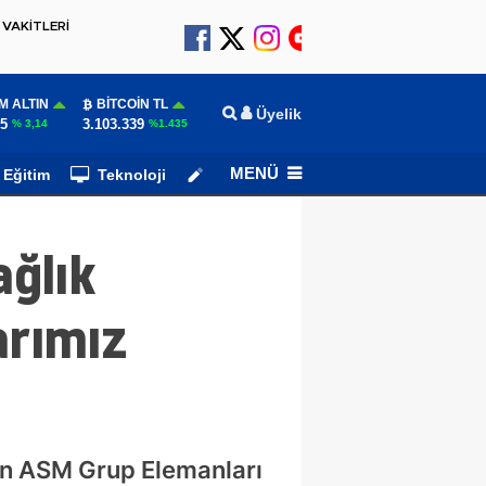
VAKİTLERİ
M ALTIN
BITCOIN TL
Üyelik
15
3.103.339
% 3,14
%1.435
MENÜ
Eğitim
Teknoloji
Köşe Yazarları
ğlık
arımız
len ASM Grup Elemanları