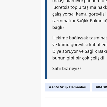
maaşı alamıyor,pandemide 
ücretsiz toplu taşıma hak
çalışıyorsa, kamu görevlis
tazminatını Sağlık Bakanlı
bağlı?
Hekime bağlıysak tazminatı
ve kamu görevlisi kabul edi
Diye soruyor ve Sağlık Baka
bunun gibi bir çok çelişkil
Sahi biz neyiz?
#ASM Grup Elemanları
#KAD