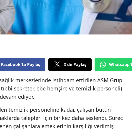
Edirne
Elazığ
Erzincan
Erzurum
Eskişehir
Facebook'ta Paylaş
X'de Paylaş
Whatsapp'
Gaziantep
 sağlık merkezlerinde istihdam ettirilen ASM Grup
Giresun
, tıbbi sekreter, ebe hemşire ve temizlik personeli)
Gümüşhane
 devam ediyor.
Hakkari
den temizlik personeline kadar, çalışan bütün
Hatay
aklarda talepleri için bir kez daha seslendi. Süreç
lenen çalışanlara emeklerinin karşılığı verilmiş
Isparta