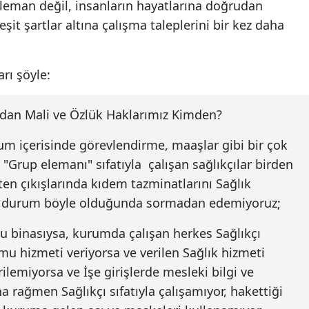
eleman değil, insanların hayatlarına doğrudan
Mersin
eşit şartlar altına çalışma taleplerini bir kez daha
İstanbul
rı şöyle:
İzmir
Kars
ndan Mali ve Özlük Haklarımız Kimden?
Kastamonu
urum içerisinde görevlendirme, maaşlar gibi bir çok
Kayseri
"Grup elemanı" sıfatıyla çalışan sağlıkçılar birden
en çıkışlarında kıdem tazminatlarını Sağlık
Kırklareli
, durum böyle olduğunda sormadan edemiyoruz;
Kırşehir
mu binasıysa, kurumda çalışan herkes Sağlıkçı
Kocaeli
u hizmeti veriyorsa ve verilen Sağlık hizmeti
ilemiyorsa ve İşe girişlerde mesleki bilgi ve
Konya
a rağmen Sağlıkçı sıfatıyla çalışamıyor, hakettiği
Kütahya