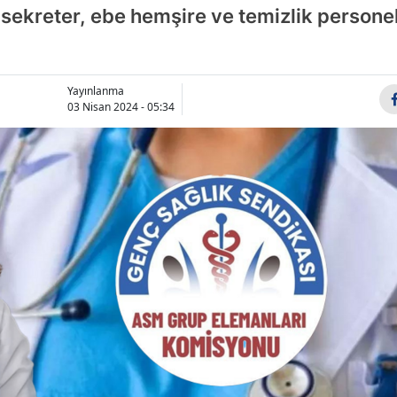
bi sekreter, ebe hemşire ve temizlik personel
Bilecik
Bingöl
Bitlis
Yayınlanma
03 Nisan 2024 - 05:34
Bolu
Burdur
Bursa
Çanakkale
Çankırı
Çorum
Denizli
Diyarbakır