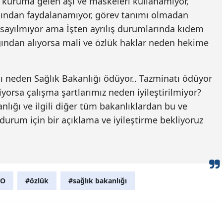
kuruma gelen aşı ve maskeleri kullanamıyor,
kından faydalanamıyor, görev tanımı olmadan
Malatya
i sayılmıyor ama İşten ayrılış durumlarında kıdem
Manisa
ğından alıyorsa mali ve özlük haklar neden hekime
Kahramanmaraş
Mardin
 neden Sağlık Bakanlığı ödüyor.. Tazminatı ödüyor
yorsa çalışma şartlarımız neden iyileştirilmiyor?
Muğla
nlığı ve ilgili diğer tüm bakanlıklardan bu ve
Muş
i durum için bir açıklama ve iyileştirme bekliyoruz
Nevşehir
Niğde
Ordu
RO
#özlük
#sağlık bakanlığı
Rize
Sakarya