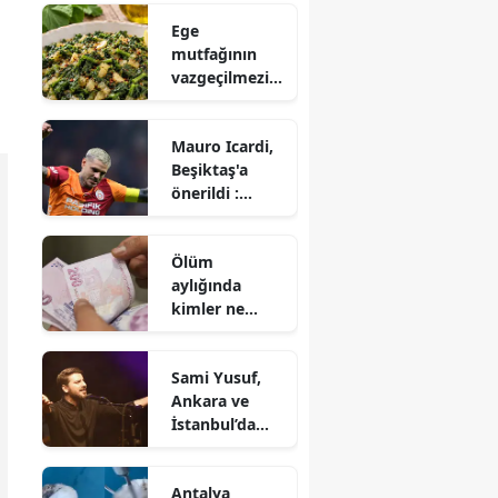
Afrika'ya ihraç
Ege
edildi
mutfağının
vazgeçilmezi
olan
ebegümeci
Mauro Icardi,
kavurması
Beşiktaş'a
nasıl
önerildi :
hazırlanır?
Anında karar
verildi
Ölüm
aylığında
kimler ne
kadar alacak?
Şartlar neler?
Sami Yusuf,
Ankara ve
İstanbul’da
‘Kökler’
temasıyla
Antalya
konser