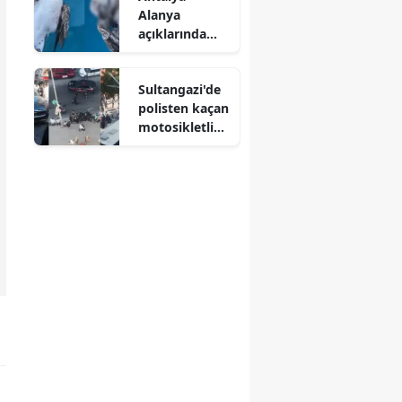
Alanya
verecek
açıklarında
martı telef
oldu
Sultangazi'de
polisten kaçan
motosikletli
şüpheli kaza
trafiğine
takılınca
yakalandı