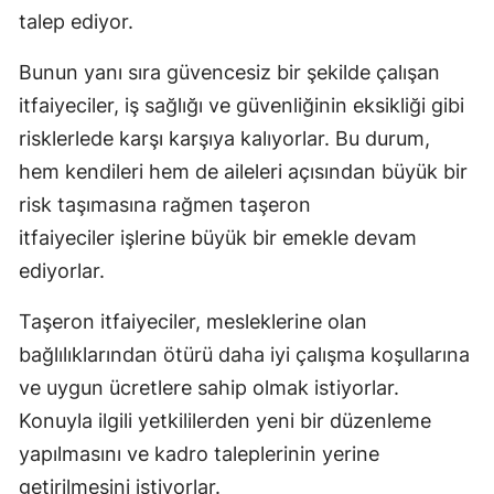
talep ediyor.
Mersin
Bunun yanı sıra güvencesiz bir şekilde çalışan
İstanbul
itfaiyeciler, iş sağlığı ve güvenliğinin eksikliği gibi
İzmir
risklerlede karşı karşıya kalıyorlar. Bu durum,
Kars
hem kendileri hem de aileleri açısından büyük bir
risk taşımasına rağmen taşeron
Kastamonu
itfaiyeciler işlerine büyük bir emekle devam
Kayseri
ediyorlar.
Kırklareli
Taşeron itfaiyeciler, mesleklerine olan
Kırşehir
bağlılıklarından ötürü daha iyi çalışma koşullarına
ve uygun ücretlere sahip olmak istiyorlar.
Kocaeli
Konuyla ilgili yetkililerden yeni bir düzenleme
Konya
yapılmasını ve kadro taleplerinin yerine
Kütahya
getirilmesini istiyorlar.