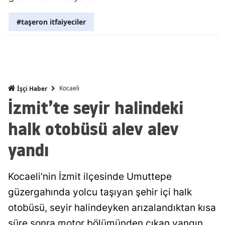
Malatya
#taşeron itfaiyeciler
Manisa
Kahramanm
Mardin
Kocaeli
İşçi Haber
Muğla
İzmit’te seyir halindeki
Muş
halk otobüsü alev alev
Nevşehir
yandı
Niğde
Kocaeli’nin İzmit ilçesinde Umuttepe
Ordu
güzergahında yolcu taşıyan şehir içi halk
Rize
otobüsü, seyir halindeyken arızalandıktan kısa
Sakarya
süre sonra motor bölümünden çıkan yangın