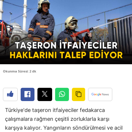
Bilecik
Bingöl
Bitlis
Bolu
Burdur
Bursa
Okunma Süresi: 2 dk
Çanakkale
Çankırı
Çorum
Türkiye'de taşeron itfaiyeciler fedakarca
Denizli
çalışmalara rağmen çeşitli zorluklarla karşı
Diyarbakır
karşıya kalıyor. Yangınların söndürülmesi ve acil