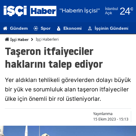
24
°
İstanbul
"Haberin İşçisi"
Açık
Adana
Gündem
Spor
Ekonomi
İşçinin Gündemi
Adıyaman
İşçi Haberleri
İşçi Haber
Afyonkarahi
Taşeron itfaiyeciler
Ağrı
haklarını talep ediyor
Amasya
Yer aldıkları tehlikeli görevlerden dolayı büyük
Ankara
bir yük ve sorumluluk alan taşeron itfaiyeciler
Antalya
ülke için önemli bir rol üstleniyorlar.
Artvin
Yayınlanma
Aydın
15 Ekim 2023 - 15:13
Balıkesir