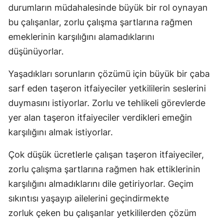
durumların müdahalesinde büyük bir rol oynayan
Edirne
bu çalışanlar, zorlu çalışma şartlarına rağmen
Elazığ
emeklerinin karşılığını alamadıklarını
düşünüyorlar.
Erzincan
Erzurum
Yaşadıkları sorunların çözümü için büyük bir çaba
sarf eden taşeron itfaiyeciler yetkililerin seslerini
Eskişehir
duymasını istiyorlar. Zorlu ve tehlikeli görevlerde
Gaziantep
yer alan taşeron itfaiyeciler verdikleri emeğin
karşılığını almak istiyorlar.
Giresun
Gümüşhan
Çok düşük ücretlerle çalışan taşeron itfaiyeciler,
zorlu çalışma şartlarına rağmen hak ettiklerinin
Hakkari
karşılığını almadıklarını dile getiriyorlar. Geçim
Hatay
sıkıntısı yaşayıp ailelerini geçindirmekte
Isparta
zorluk çeken bu çalışanlar yetkililerden çözüm