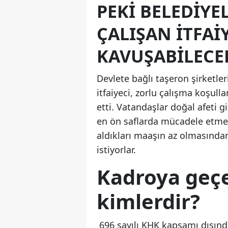
PEKI BELEDIY
ÇALIŞAN ITFAI
KAVUŞABILECE
Devlete bağlı taşeron şirketle
itfaiyeci, zorlu çalışma koşulla
etti. Vatandaşlar doğal afeti 
en ön saflarda mücadele etmekt
aldıkları maaşın az olmasında
istiyorlar.
Kadroya geçe
kimlerdir?
696 sayılı KHK kapsamı dışında b