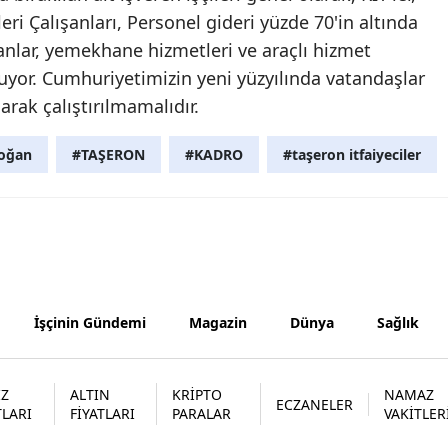
eri Çalışanları, Personel gideri yüzde 70'in altında
Yozgat
anlar, yemekhane hizmetleri ve araçlı hizmet
uyor. Cumhuriyetimizin yeni yüzyılında vatandaşlar
Zonguldak
rak çalıştırılmamalıdır.
Aksaray
doğan
#TAŞERON
#KADRO
#taşeron itfaiyeciler
Bayburt
Karaman
Kırıkkale
Batman
İşçinin Gündemi
Magazin
Dünya
Sağlık
Şırnak
Bartın
İZ
ALTIN
KRİPTO
NAMAZ
ECZANELER
Ardahan
TLARI
FİYATLARI
PARALAR
VAKİTLER
Iğdır