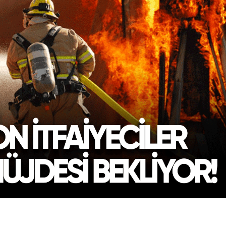
Bilecik
Bingöl
Bitlis
Bolu
Burdur
Bursa
Çanakkale
Çankırı
Çorum
Denizli
Diyarbakır