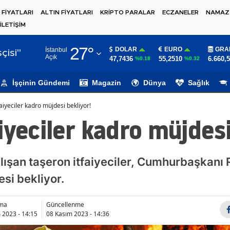
 FİYATLARI
ALTIN FİYATLARI
KRİPTO PARALAR
ECZANELER
NAMAZ 
İLETİŞİM
Adana
27
°
DOLAR
EURO
GRA
İstanbul
Adıyaman
çisi"
Açık
47,7436
55,2510
6.660,
%0.18
%0.32
Afyonkarahisar
İşçinin Gündemi
Magazin
Dünya
Sağlık
Ağrı
aiyeciler kadro müjdesi bekliyor!
Amasya
iyeciler kadro müjdesi
Ankara
Antalya
alışan taşeron itfaiyeciler, Cumhurbaşkanı
si bekliyor.
Artvin
Aydın
nma
Güncellenme
 2023 - 14:15
08 Kasım 2023 - 14:36
Balıkesir