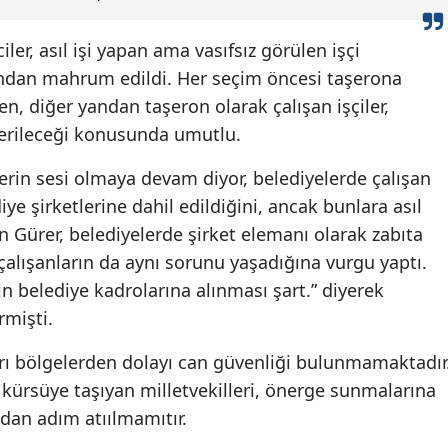
Malatya
ler, asıl işi yapan ama vasıfsız görülen işçi
Manisa
ından mahrum edildi. Her seçim öncesi taşerona
, diğer yandan taşeron olarak çalışan işçiler,
Kahramanmaraş
verileceği konusunda umutlu.
Mardin
erin sesi olmaya devam diyor, belediyelerde çalışan
Muğla
iye şirketlerine dahil edildiğini, ancak bunlara asıl
n Gürer, belediyelerde şirket elemanı olarak zabıta
Muş
 çalışanların da aynı sorunu yaşadığına vurgu yaptı.
Nevşehir
in belediye kadrolarına alınması şart.” diyerek
rmişti.
Niğde
Ordu
kları bölgelerden dolayı can güvenliği bulunmamaktadır
kürsüye taşıyan milletvekilleri, önerge sunmalarına
Rize
ndan adım atıılmamıtır.
Sakarya