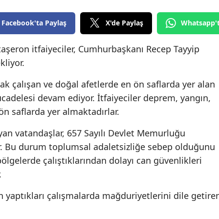
Edirne
Facebook'ta Paylaş
X'de Paylaş
Whatsapp'
Elazığ
 taşeron itfaiyeciler, Cumhurbaşkanı Recep Tayyip
Erzincan
kliyor.
Erzurum
rak çalışan ve doğal afetlerde en ön saflarda yer alan
Eskişehir
ücadelesi devam ediyor. İtfaiyeciler deprem, yangın,
ön saflarda yer almaktadırlar.
Gaziantep
ayan vatandaşlar, 657 Sayılı Devlet Memurluğu
Giresun
r. Bu durum toplumsal adaletsizliğe sebep olduğunu
Gümüşhane
 bölgelerde çalıştıklarından dolayı can güvenlikleri
Hakkari
.
Hatay
yaptıkları çalışmalarda mağduriyetlerini dile getire
Isparta