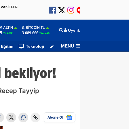
VAKİTLERİ
M ALTIN
BITCOIN TL
Üyelik
55
3.089.666
% 2,59
%1.016
MENÜ
Eğitim
Teknoloji
Köşe Yazarları
 bekliyor!
 Recep Tayyip
Abone Ol