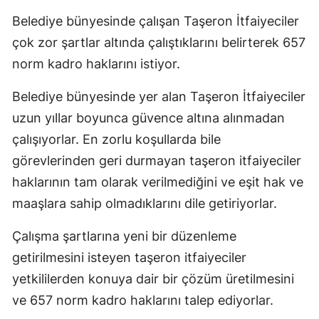
Edirne
Belediye bünyesinde çalışan Taşeron İtfaiyeciler
çok zor şartlar altında çalıştıklarını belirterek 657
Elazığ
norm kadro haklarını istiyor.
Erzincan
Belediye bünyesinde yer alan Taşeron İtfaiyeciler
Erzurum
uzun yıllar boyunca güvence altına alınmadan
Eskişehir
çalışıyorlar. En zorlu koşullarda bile
görevlerinden geri durmayan taşeron itfaiyeciler
Gaziantep
haklarının tam olarak verilmediğini ve eşit hak ve
Giresun
maaşlara sahip olmadıklarını dile getiriyorlar.
Gümüşhan
Çalışma şartlarına yeni bir düzenleme
Hakkari
getirilmesini isteyen taşeron itfaiyeciler
yetkililerden konuya dair bir çözüm üretilmesini
Hatay
ve 657 norm kadro haklarını talep ediyorlar.
Isparta