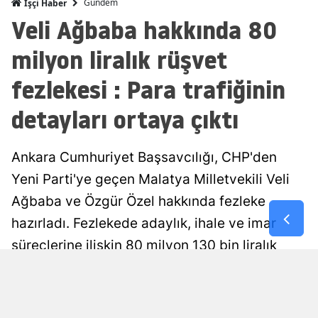
Gündem
İşçi Haber
Veli Ağbaba hakkında 80
Malatya
milyon liralık rüşvet
Manisa
fezlekesi : Para trafiğinin
Kahramanm
detayları ortaya çıktı
Mardin
Muğla
Ankara Cumhuriyet Başsavcılığı, CHP'den
Muş
Yeni Parti'ye geçen Malatya Milletvekili Veli
Nevşehir
Ağbaba ve Özgür Özel hakkında fezleke
hazırladı. Fezlekede adaylık, ihale ve imar
Niğde
süreçlerine ilişkin 80 milyon 130 bin liralık
Ordu
rüşvet iddiası yer aldı.
Rize
Haber Editör
Yayınlanma
Sakarya
08 Ağustos 2026 - 08:32
Editör