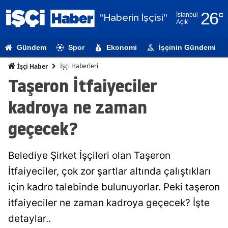
26
°
İstanbul
"Haberin İşçisi"
Açık
Adana
Gündem
Spor
Ekonomi
İşçinin Gündemi
Adıyaman
İşçi Haberleri
İşçi Haber
Afyonkarahi
Taşeron İtfaiyeciler
Ağrı
kadroya ne zaman
Amasya
geçecek?
Ankara
Belediye Şirket İşçileri olan Taşeron
Antalya
İtfaiyeciler, çok zor şartlar altında çalıştıkları
Artvin
için kadro talebinde bulunuyorlar. Peki taşeron
Aydın
itfaiyeciler ne zaman kadroya geçecek? İşte
detaylar..
Balıkesir