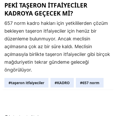
PEKI TAŞERON İTFAIYECILER
Mersin
KADROYA GEÇECEK MI?
İstanbul
657 norm kadro hakları için yetkililerden çözüm
İzmir
bekleyen taşeron itfaiyeciler için henüz bir
düzenleme bulunmuyor. Ancak meclisin
Kars
açılmasına çok az bir süre kaldı. Meclisin
Kastamonu
açılmasıyla birlikte taşeron itfaiyeciler gibi birçok
Kayseri
mağduriyetin tekrar gündeme geleceği
öngörülüyor.
Kırklareli
Kırşehir
#taşeron itfaiyeciler
#KADRO
#657 norm
Kocaeli
Konya
Kütahya