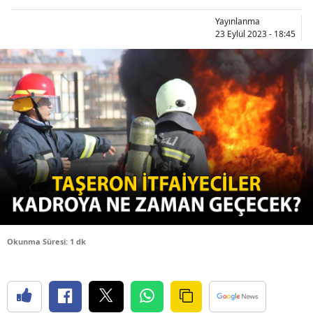
Bilecik
Yayınlanma
23 Eylül 2023 - 18:45
Bingöl
Bitlis
Bolu
Burdur
Bursa
Çanakkale
Çankırı
Okunma Süresi: 1 dk
Çorum
Denizli
Diyarbakır