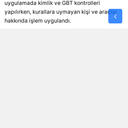
uygulamada kimlik ve GBT kontrolleri
Malatya
yapılırken, kurallara uymayan kişi ve araçlar
hakkında işlem uygulandı.
Manisa
Kahramanm
Damla Eroğlu
Yayınlanma
06 Ağustos 2026 - 01:02
Editör
Mardin
Muğla
Muş
Nevşehir
Niğde
Ordu
Rize
Sakarya