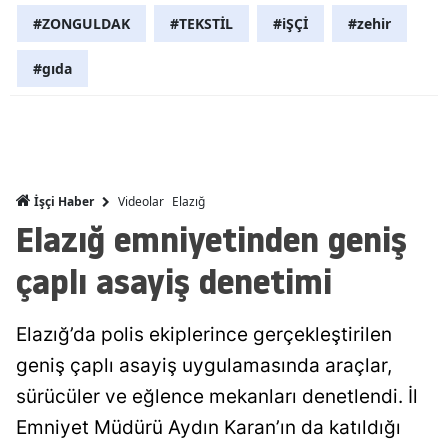
#ZONGULDAK
#TEKSTİL
#iŞÇİ
#zehir
Mersin
İstanbul
#gıda
İzmir
Kars
Kastamonu
Videolar
Elazığ
İşçi Haber
Elazığ emniyetinden geniş
Kayseri
çaplı asayiş denetimi
Kırklareli
Kırşehir
Elazığ’da polis ekiplerince gerçekleştirilen
Kocaeli
geniş çaplı asayiş uygulamasında araçlar,
sürücüler ve eğlence mekanları denetlendi. İl
Konya
Emniyet Müdürü Aydın Karan’ın da katıldığı
Kütahya