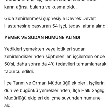
Edirne
karın ağrısı, bulantı ve kusma oldu.
Elazığ
Gıda zehirlenmesi şüphesiyle Devrek Devlet
Hastanesine başvuran 54 işçi, tedavi altına alındı.
Erzincan
Erzurum
YEMEK VE SUDAN NUMUNE ALINDI
Eskişehir
Yedikleri yemekten veya içtikleri sudan
zehirlendiklerinden şüphelenilen işçilerden önce
Gaziantep
50'si, daha sonra da 4'ü tedavileri tamamlanarak
Giresun
taburcu edildi.
Gümüşhan
İlçe Tarım ve Orman Müdürlüğü ekipleri, işçilerin
Hakkari
dün ve bugünkü yemeklerinden, İlçe Halk Sağlığı
Müdürlüğü ekipleri de içme suyundan numune
Hatay
aldı.
Isparta