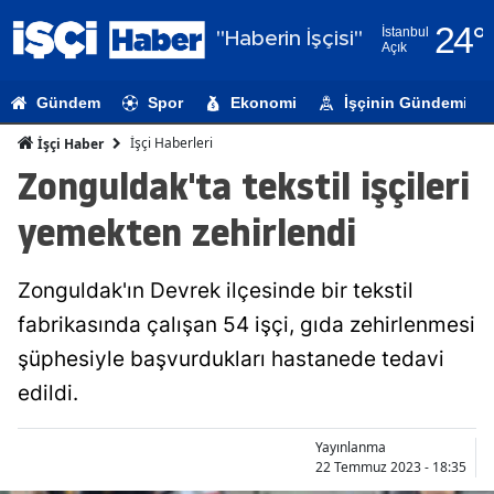
24
°
İstanbul
"Haberin İşçisi"
Açık
Adana
Gündem
Spor
Ekonomi
İşçinin Gündemi
Adıyaman
İşçi Haberleri
İşçi Haber
Afyonkarahi
Zonguldak'ta tekstil işçileri
Ağrı
yemekten zehirlendi
Amasya
Zonguldak'ın Devrek ilçesinde bir tekstil
Ankara
fabrikasında çalışan 54 işçi, gıda zehirlenmesi
Antalya
şüphesiyle başvurdukları hastanede tedavi
Artvin
edildi.
Aydın
Yayınlanma
22 Temmuz 2023 - 18:35
Balıkesir