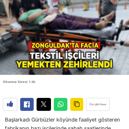
Bilecik
Bingöl
Bitlis
Bolu
Burdur
Bursa
Çanakkale
Okunma Süresi: 1 dk
Çankırı
Çorum
Denizli
Başlarkadı Gürbüzler köyünde faaliyet gösteren
Diyarbakır
fabrikanın bazı işçilerinde sabah saatlerinde