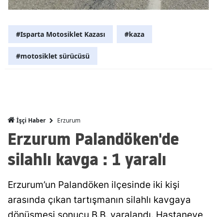
Malatya
#Isparta Motosiklet Kazası
#kaza
Manisa
Kahramanm
#motosiklet sürücüsü
Mardin
Muğla
Muş
Erzurum
İşçi Haber
Erzurum Palandöken'de
Nevşehir
silahlı kavga : 1 yaralı
Niğde
Ordu
Erzurum’un Palandöken ilçesinde iki kişi
Rize
arasında çıkan tartışmanın silahlı kavgaya
Sakarya
dönüşmesi sonucu B.B. yaralandı. Hastaneye