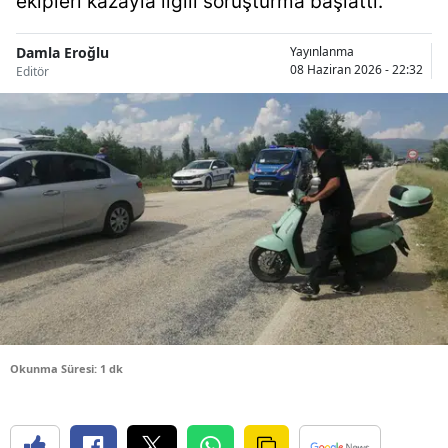
ekipleri kazayla ilgili soruşturma başlattı.
Bilecik
Damla Eroğlu
Yayınlanma
Bingöl
08 Haziran 2026 - 22:32
Editör
Bitlis
Bolu
Burdur
Bursa
Çanakkale
Çankırı
Çorum
Okunma Süresi: 1 dk
Denizli
Diyarbakır