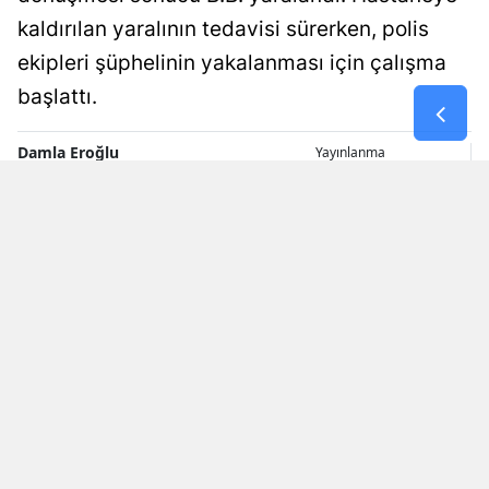
kaldırılan yaralının tedavisi sürerken, polis
Samsun
ekipleri şüphelinin yakalanması için çalışma
Siirt
başlattı.
Sinop
Damla Eroğlu
Yayınlanma
Sivas
08 Ağustos 2026 - 22:11
Editör
Tekirdağ
Tokat
Trabzon
Tunceli
Şanlıurfa
Uşak
Van