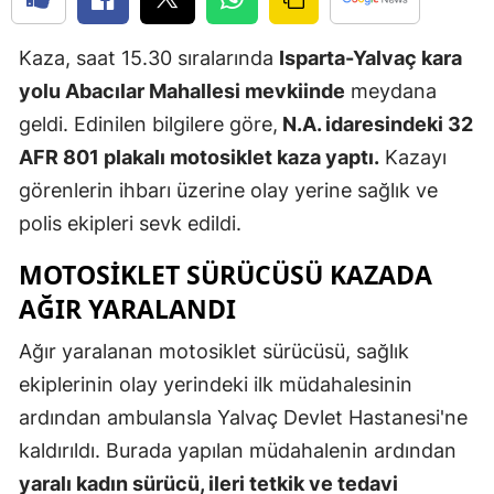
Edirne
Kaza, saat 15.30 sıralarında
Isparta-Yalvaç kara
Elazığ
yolu Abacılar Mahallesi mevkiinde
meydana
Erzincan
geldi. Edinilen bilgilere göre,
N.A. idaresindeki 32
AFR 801 plakalı motosiklet kaza yaptı.
Kazayı
Erzurum
görenlerin ihbarı üzerine olay yerine sağlık ve
Eskişehir
polis ekipleri sevk edildi.
Gaziantep
MOTOSIKLET SÜRÜCÜSÜ KAZADA
Giresun
AĞIR YARALANDI
Gümüşhan
Ağır yaralanan motosiklet sürücüsü, sağlık
ekiplerinin olay yerindeki ilk müdahalesinin
Hakkari
ardından ambulansla Yalvaç Devlet Hastanesi'ne
Hatay
kaldırıldı. Burada yapılan müdahalenin ardından
Isparta
yaralı kadın sürücü, ileri tetkik ve tedavi