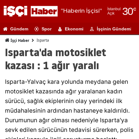
30
°
İstanbul
"Haberin İşçisi"
Açık
Adana
Gündem
Spor
Ekonomi
İşçinin Gündemi
Adıyaman
Isparta
İşçi Haber
Afyonkarahi
Isparta'da motosiklet
Ağrı
kazası : 1 ağır yaralı
Amasya
Isparta-Yalvaç kara yolunda meydana gelen
Ankara
motosiklet kazasında ağır yaralanan kadın
Antalya
sürücü, sağlık ekiplerinin olay yerindeki ilk
Artvin
müdahalesinin ardından hastaneye kaldırıldı.
Durumunun ağır olması nedeniyle Isparta'ya
Aydın
sevk edilen sürücünün tedavisi sürerken, polis
Balıkesir