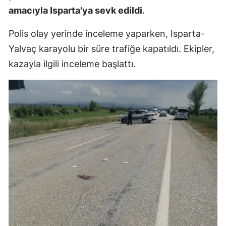
amacıyla Isparta'ya sevk edildi
.
Mersin
Polis olay yerinde inceleme yaparken, Isparta-
İstanbul
Yalvaç karayolu bir süre trafiğe kapatıldı. Ekipler,
İzmir
kazayla ilgili inceleme başlattı.
Kars
Kastamonu
Kayseri
Kırklareli
Kırşehir
Kocaeli
Konya
Kütahya