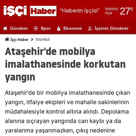
27
°
İstanbul
"Haberin İşçisi"
Açık
Adana
Gündem
Spor
Ekonomi
İşçinin Gündemi
Adıyaman
İstanbul
İşçi Haber
Afyonkarahi
Ataşehir'de mobilya
Ağrı
imalathanesinde korkutan
Amasya
yangın
Ankara
Ataşehir’de bir mobilya imalathanesinde çıkan
Antalya
yangın, itfaiye ekipleri ve mahalle sakinlerinin
Artvin
müdahalesiyle kontrol altına alındı. Depolama
Aydın
alanına sıçrayan yangında can kaybı ya da
yaralanma yaşanmazken, çıkış nedenine
Balıkesir