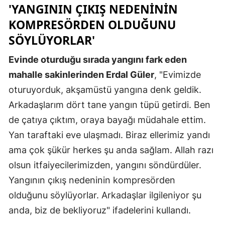
'YANGININ ÇIKIŞ NEDENININ
Mersin
KOMPRESÖRDEN OLDUĞUNU
İstanbul
SÖYLÜYORLAR'
İzmir
Evinde oturduğu sırada yangını fark eden
mahalle sakinlerinden Erdal Güler
, "Evimizde
Kars
oturuyorduk, akşamüstü yangına denk geldik.
Kastamonu
Arkadaşlarım dört tane yangın tüpü getirdi. Ben
Kayseri
de çatıya çıktım, oraya bayağı müdahale ettim.
Yan taraftaki eve ulaşmadı. Biraz ellerimiz yandı
Kırklareli
ama çok şükür herkes şu anda sağlam. Allah razı
Kırşehir
olsun itfaiyecilerimizden, yangını söndürdüler.
Kocaeli
Yangının çıkış nedeninin kompresörden
olduğunu söylüyorlar. Arkadaşlar ilgileniyor şu
Konya
anda, biz de bekliyoruz" ifadelerini kullandı.
Kütahya