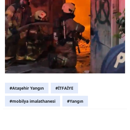
Samsun
Siirt
Sinop
Sivas
Tekirdağ
Tokat
Trabzon
#Ataşehir Yangın
#İTFAİYE
Tunceli
#mobilya imalathanesi
#Yangın
Şanlıurfa
Uşak
Van