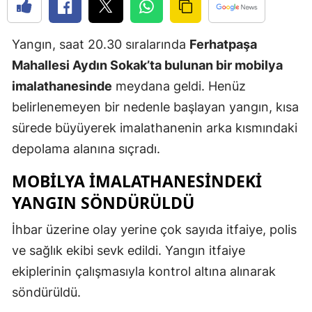
Edirne
Yangın, saat 20.30 sıralarında
Ferhatpaşa
Elazığ
Mahallesi Aydın Sokak’ta bulunan bir mobilya
Erzincan
imalathanesinde
meydana geldi. Henüz
Erzurum
belirlenemeyen bir nedenle başlayan yangın, kısa
sürede büyüyerek imalathanenin arka kısmındaki
Eskişehir
depolama alanına sıçradı.
Gaziantep
MOBİLYA İMALATHANESİNDEKİ
Giresun
YANGIN SÖNDÜRÜLDÜ
Gümüşhan
İhbar üzerine olay yerine çok sayıda itfaiye, polis
Hakkari
ve sağlık ekibi sevk edildi. Yangın itfaiye
ekiplerinin çalışmasıyla kontrol altına alınarak
Hatay
söndürüldü.
Isparta