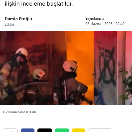
ilişkin inceleme başlatıldı.
Bilecik
Bingöl
Damla Eroğlu
Yayınlanma
08 Haziran 2026 - 22:49
Editör
Bitlis
Bolu
Burdur
Bursa
Çanakkale
Çankırı
Çorum
Okunma Süresi: 1 dk
Denizli
Diyarbakır