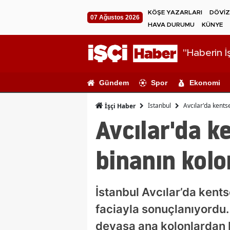
KÖŞE YAZARLARI
DÖVİZ
07 Ağustos 2026
HAVA DURUMU
KÜNYE
"Haberin İş
Gündem
Spor
Ekonomi
İstanbul
Avcılar'da kents
İşçi Haber
Avcılar'da k
binanın kolo
İstanbul Avcılar’da kent
faciayla sonuçlanıyordu. 
devasa ana kolonlardan b