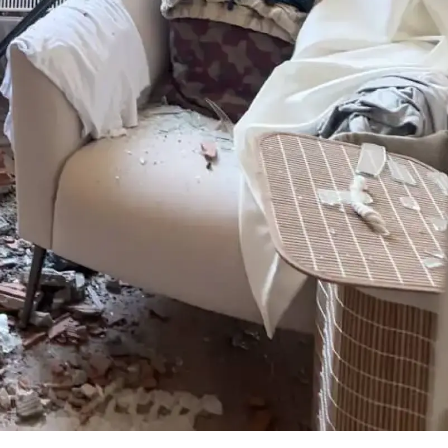
Samsun
Siirt
Sinop
Sivas
Tekirdağ
Tokat
Trabzon
Tunceli
Şanlıurfa
Uşak
Van