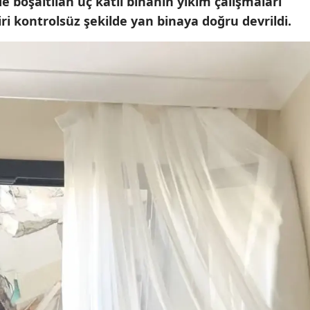
 boşaltılan üç katlı binanın yıkım çalışmaları
Mersin
ri kontrolsüz şekilde yan binaya doğru devrildi.
İstanbul
İzmir
Kars
Kastamonu
Kayseri
Kırklareli
Kırşehir
Kocaeli
Konya
Kütahya