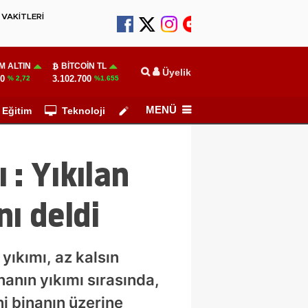
VAKİTLERİ
M ALTIN
BITCOIN TL
Üyelik
10
3.102.700
% 2,72
%1.655
MENÜ
Eğitim
Teknoloji
Köşe Yazarları
: Yıkılan
ı deldi
yıkımı, az kalsın
nanın yıkımı sırasında,
i binanın üzerine