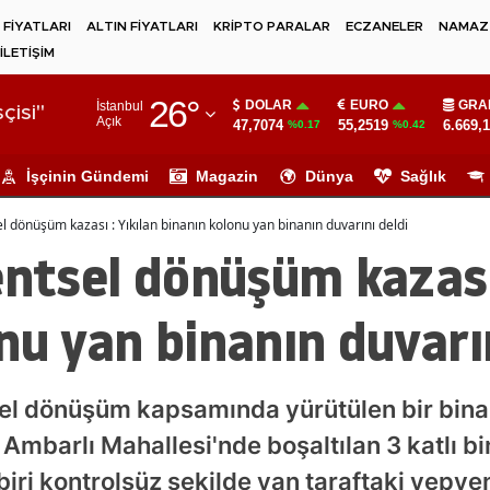
 FİYATLARI
ALTIN FİYATLARI
KRİPTO PARALAR
ECZANELER
NAMAZ 
İLETİŞİM
Adana
26
°
DOLAR
EURO
GRA
İstanbul
Adıyaman
çisi"
Açık
47,7074
55,2519
6.669,
%0.17
%0.42
Afyonkarahisar
İşçinin Gündemi
Magazin
Dünya
Sağlık
Ağrı
el dönüşüm kazası : Yıkılan binanın kolonu yan binanın duvarını deldi
Amasya
entsel dönüşüm kazası 
Ankara
nu yan binanın duvarın
Antalya
Artvin
sel dönüşüm kapsamında yürütülen bir bina 
Aydın
Ambarlı Mahallesi'nde boşaltılan 3 katlı bi
Balıkesir
iri kontrolsüz şekilde yan taraftaki yepyen