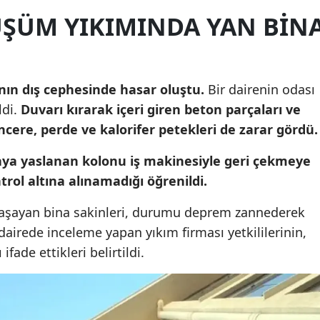
ŞÜM YIKIMINDA YAN BIN
Yozgat
Zonguldak
Aksaray
nın dış cephesinde hasar oluştu.
Bir dairenin odası
ldi.
Duvarı kırarak içeri giren beton parçaları ve
Bayburt
cere, perde ve kalorifer petekleri de zarar gördü.
Karaman
aya yaslanan kolonu iş makinesiyle geri çekmeye
Kırıkkale
rol altına alınamadığı öğrenildi.
Batman
 yaşayan bina sakinleri, durumu deprem zannederek
ı dairede inceleme yapan yıkım firması yetkililerinin,
Şırnak
ifade ettikleri belirtildi.
Bartın
Ardahan
Iğdır