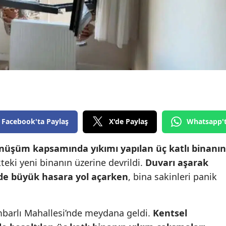
Edirne
Elazığ
Erzincan
Erzurum
Eskişehir
Gaziantep
Facebook'ta Paylaş
X'de Paylaş
Whatsapp'
Giresun
nüşüm kapsamında yıkımı yapılan üç katlı binanın
Gümüşhane
ikteki yeni binanın üzerine devrildi.
Duvarı aşarak
rede büyük hasara yol açarken
, bina sakinleri panik
Hakkari
Hatay
barlı Mahallesi’nde meydana geldi.
Kentsel
Isparta