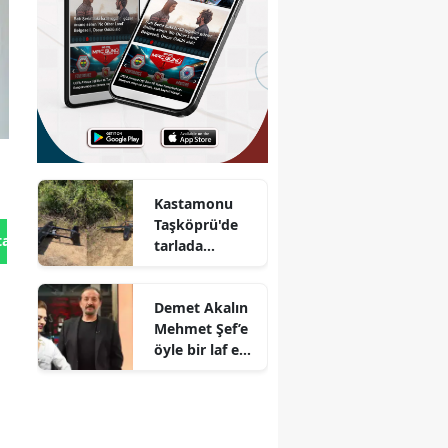
Kastamonu
Taşköprü'de
tan Gönder
tarlada
insansız hava
aracı bulundu
Demet Akalın
Mehmet Şef’e
öyle bir laf etti
ki! Restoranda
kahkahalar
havada
uçuştu!