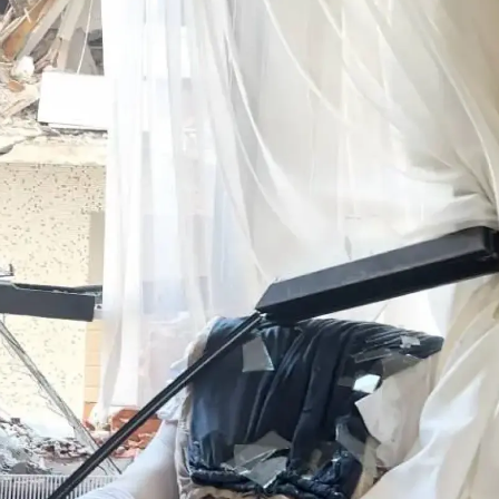
Malatya
Manisa
Kahramanmaraş
Mardin
Muğla
Muş
Nevşehir
Niğde
Ordu
Rize
Sakarya