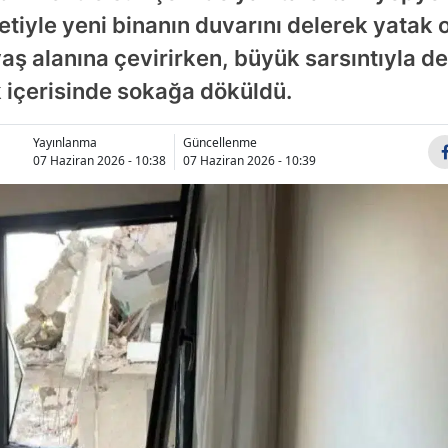
etiyle yeni binanın duvarını delerek yatak 
Bilecik
avaş alanına çevirirken, büyük sarsıntıyla
Bingöl
 içerisinde sokağa döküldü.
Bitlis
Yayınlanma
Güncellenme
Bolu
07 Haziran 2026 - 10:38
07 Haziran 2026 - 10:39
Burdur
Bursa
Çanakkale
Çankırı
Çorum
Denizli
Diyarbakır