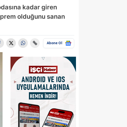
odasına kadar giren
 deprem olduğunu sanan
Abone Ol