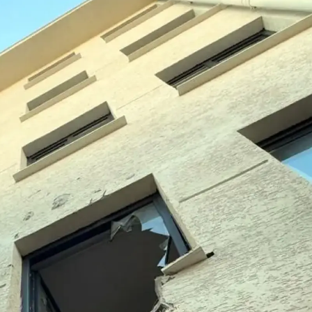
Yalova
Karabük
Kilis
Osmaniye
Düzce