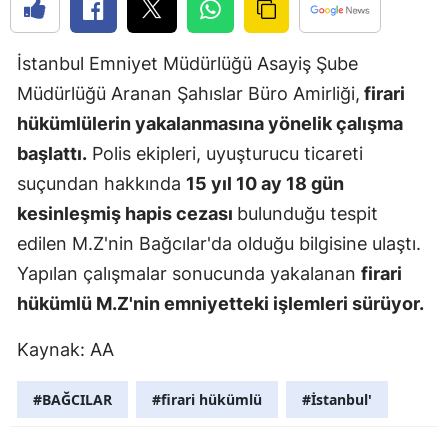
Edirne
İstanbul Emniyet Müdürlüğü Asayiş Şube
Elazığ
Müdürlüğü Aranan Şahıslar Büro Amirliği,
firari
Erzincan
hükümlülerin yakalanmasına yönelik çalışma
Erzurum
başlattı.
Polis ekipleri, uyuşturucu ticareti
suçundan hakkında
15 yıl 10 ay 18 gün
Eskişehir
kesinleşmiş hapis cezası
bulunduğu tespit
Gaziantep
edilen M.Z'nin Bağcılar'da olduğu bilgisine ulaştı.
Giresun
Yapılan çalışmalar sonucunda yakalanan
firari
hükümlü M.Z'nin emniyetteki işlemleri sürüyor.
Gümüşhan
Kaynak: AA
Hakkari
Hatay
#BAĞCILAR
#firari hükümlü
#İstanbul'
Isparta