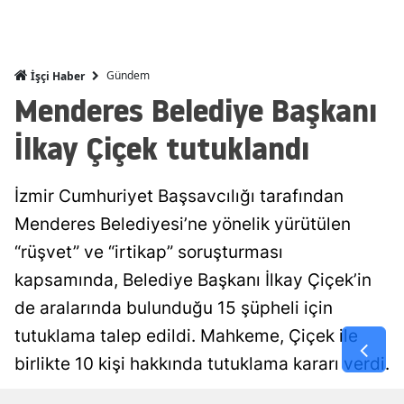
Mersin
İstanbul
Gündem
İşçi Haber
Menderes Belediye Başkanı
İzmir
İlkay Çiçek tutuklandı
Kars
Kastamonu
İzmir Cumhuriyet Başsavcılığı tarafından
Kayseri
Menderes Belediyesi’ne yönelik yürütülen
Kırklareli
“rüşvet” ve “irtikap” soruşturması
kapsamında, Belediye Başkanı İlkay Çiçek’in
Kırşehir
de aralarında bulunduğu 15 şüpheli için
Kocaeli
tutuklama talep edildi. Mahkeme, Çiçek ile
Konya
birlikte 10 kişi hakkında tutuklama kararı verdi.
Kütahya