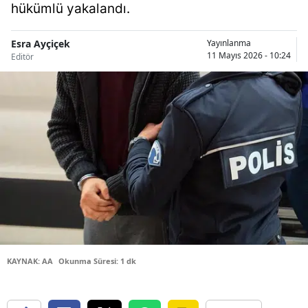
hükümlü yakalandı.
Bilecik
Bingöl
Esra Ayçiçek
Yayınlanma
11 Mayıs 2026 - 10:24
Editör
Bitlis
Bolu
Burdur
Bursa
Çanakkale
Çankırı
Çorum
KAYNAK: AA
Okunma Süresi: 1 dk
Denizli
Diyarbakır