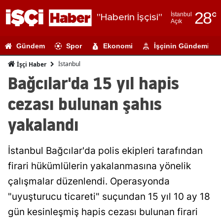
28
°
İstanbul
"Haberin İşçisi"
Açık
Adana
Gündem
Spor
Ekonomi
İşçinin Gündemi
Adıyaman
İstanbul
İşçi Haber
Afyonkarahi
Bağcılar'da 15 yıl hapis
Ağrı
cezası bulunan şahıs
Amasya
yakalandı
Ankara
İstanbul Bağcılar'da polis ekipleri tarafından
Antalya
firari hükümlülerin yakalanmasına yönelik
Artvin
çalışmalar düzenlendi. Operasyonda
Aydın
"uyuşturucu ticareti" suçundan 15 yıl 10 ay 18
gün kesinleşmiş hapis cezası bulunan firari
Balıkesir