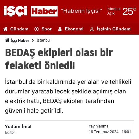
25
°
İstanbul
"Haberin İşçisi"
Açık
Adana
Gündem
Spor
Ekonomi
İşçinin Gündemi
Adıyaman
İstanbul
İşçi Haber
Afyonkarahi
BEDAŞ ekipleri olası bir
Ağrı
felaketi önledi!
Amasya
İstanbul'da bir kaldırımda yer alan ve tehlikeli
Ankara
durumlar yaratabilecek şekilde açılmış olan
Antalya
elektrik hattı, BEDAŞ ekipleri tarafından
Artvin
güvenli hale getirildi.
Aydın
Yudum İmal
Yayınlanma
18 Temmuz 2024 - 16:01
Editör
Balıkesir