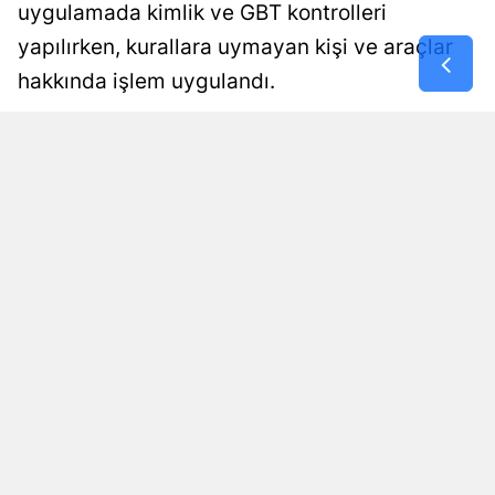
uygulamada kimlik ve GBT kontrolleri
Malatya
yapılırken, kurallara uymayan kişi ve araçlar
Manisa
hakkında işlem uygulandı.
Kahramanm
Damla Eroğlu
Yayınlanma
06 Ağustos 2026 - 01:02
Editör
Mardin
Muğla
Muş
Nevşehir
Niğde
Ordu
Rize
Sakarya