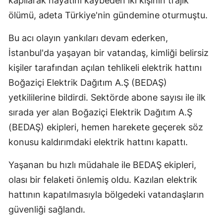
kapılarak hayatını kaybeden iki kişinin trajik
Edirne
ölümü, adeta Türkiye'nin gündemine oturmuştu.
Elazığ
Bu acı olayın yankıları devam ederken,
İstanbul'da yaşayan bir vatandaş, kimliği belirsiz
Erzincan
kişiler tarafından açılan tehlikeli elektrik hattını
Erzurum
Boğaziçi Elektrik Dağıtım A.Ş (BEDAŞ)
Eskişehir
yetkililerine bildirdi. Sektörde abone sayısı ile ilk
sırada yer alan Boğaziçi Elektrik Dağıtım A.Ş
Gaziantep
(BEDAŞ) ekipleri, hemen harekete geçerek söz
Giresun
konusu kaldırımdaki elektrik hattını kapattı.
Gümüşhan
Yaşanan bu hızlı müdahale ile BEDAŞ ekipleri,
Hakkari
olası bir felaketi önlemiş oldu. Kazılan elektrik
hattının kapatılmasıyla bölgedeki vatandaşların
Hatay
güvenliği sağlandı.
Isparta