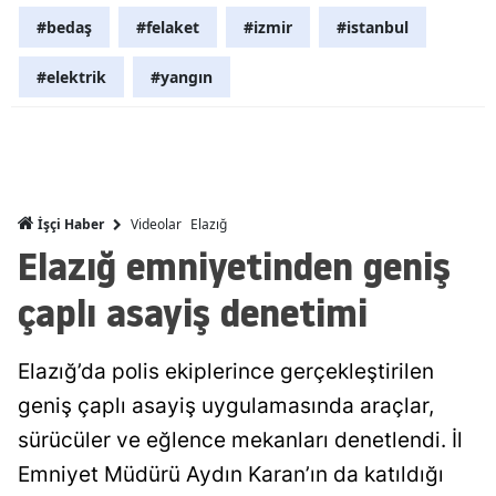
#bedaş
#felaket
#izmir
#istanbul
Mersin
İstanbul
#elektrik
#yangın
İzmir
Kars
Kastamonu
Videolar
Elazığ
İşçi Haber
Elazığ emniyetinden geniş
Kayseri
çaplı asayiş denetimi
Kırklareli
Kırşehir
Elazığ’da polis ekiplerince gerçekleştirilen
Kocaeli
geniş çaplı asayiş uygulamasında araçlar,
sürücüler ve eğlence mekanları denetlendi. İl
Konya
Emniyet Müdürü Aydın Karan’ın da katıldığı
Kütahya