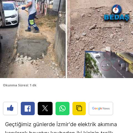
Bilecik
Bingöl
Bitlis
Bolu
Burdur
Bursa
Çanakkale
Okunma Süresi: 1 dk
Çankırı
Çorum
Denizli
Geçtiğimiz günlerde İzmir'de elektrik akımına
Diyarbakır